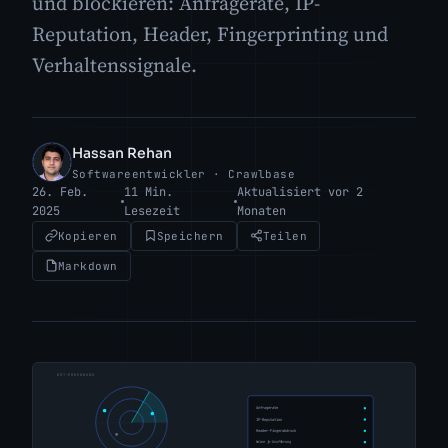
und blockieren: Anfragerate, IP-
Reputation, Header, Fingerprinting und
Verhaltenssignale.
Hassan Rehan
HR
Softwareentwickler · Crawlbase
26. Feb.
11 Min.
Aktualisiert vor 2
2025
Lesezeit
Monaten
Kopieren
Speichern
Teilen
Markdown