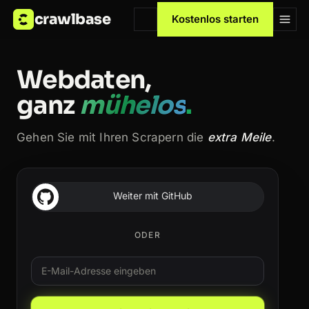
crawlbase
Kostenlos starten
Webdaten,
ganz
mühelos
.
Gehen Sie mit Ihren Scrapern die
extra Meile
.
Weiter mit GitHub
ODER
E-Mail
Leave this field blank