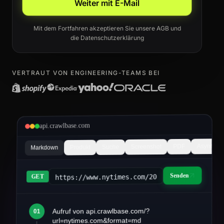
Weiter mit E-Mail
Mit dem Fortfahren akzeptieren Sie unsere
AGB
und
die
Datenschutzerklärung
VERTRAUT VON ENGINEERING-TEAMS BEI
api.crawlbase.com
Async
PDF
Screenshot
Suche
Produkt
Markdown
Senden
https://www.nytimes.com/2026/03/article&fo
GET
Aufruf von api.crawlbase.com/?
01
article.md
url=nytimes.com&format=md