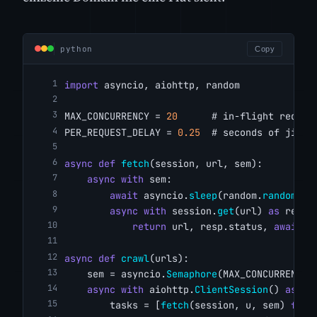
python
Copy
import
 asyncio, aiohttp, random
MAX_CONCURRENCY = 
20
# in-flight reques
PER_REQUEST_DELAY = 
0.25
# seconds of jitte
async
def
fetch
(session, url, sem):
async
with
 sem:
await
 asyncio.
sleep
(random.
random
() 
async
with
 session.
get
(url) 
as
 resp:
return
 url, resp.status, 
await
 r
async
def
crawl
(urls):
    sem = asyncio.
Semaphore
(MAX_CONCURRENCY)
async
with
 aiohttp.
ClientSession
() 
as
 se
        tasks = [
fetch
(session, u, sem) 
for
 