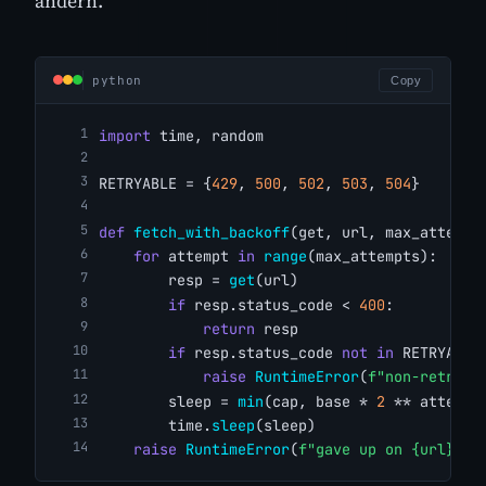
ändern.
python
Copy
import
 time, random
RETRYABLE = {
429
, 
500
, 
502
, 
503
, 
504
}
def
fetch_with_backoff
(get, url, max_attempt
for
 attempt 
in
range
(max_attempts):
        resp = 
get
(url)
if
 resp.status_code < 
400
:
return
 resp
if
 resp.status_code 
not
in
 RETRYABLE
raise
RuntimeError
(
f"non-retryab
        sleep = 
min
(cap, base * 
2
 ** attempt
        time.
sleep
(sleep)
raise
RuntimeError
(
f"gave up on {url}"
)