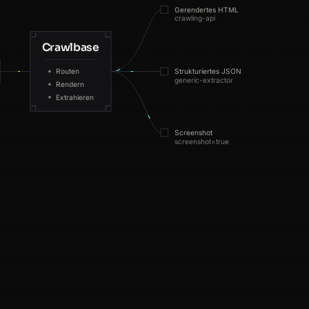
Gerendertes HTML
crawling-api
Crawlbase
Routen
Strukturiertes JSON
generic-extractor
Rendern
Extrahieren
Screenshot
screenshot=true