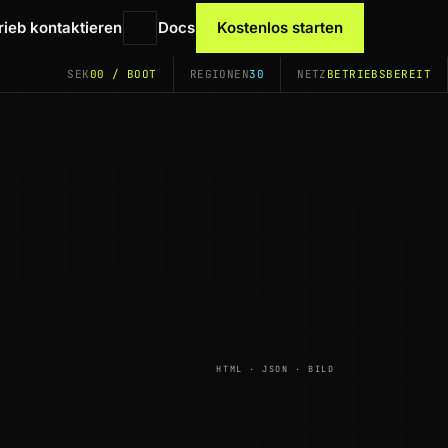
rieb kontaktieren
Docs
Kostenlos starten
SEK
00 / BOOT
REGIONEN
30
NETZ
BETRIEBSBEREIT
HTML · JSON · BILD