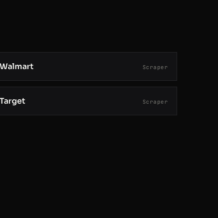
Walmart
Scraper
Target
Scraper