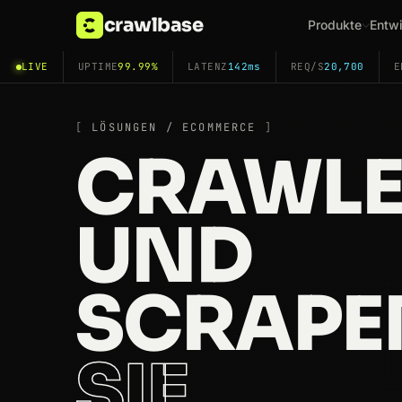
crawlbase
Produkte
Entwi
LIVE
UPTIME
99.99%
LATENZ
142ms
REQ/S
20,700
E
LÖSUNGEN / ECOMMERCE
CRAWL
UND
SCRAPE
SIE