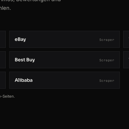
hlen.
eBay
r
Scraper
Best Buy
r
Scraper
Alibaba
r
Scraper
-Seiten.