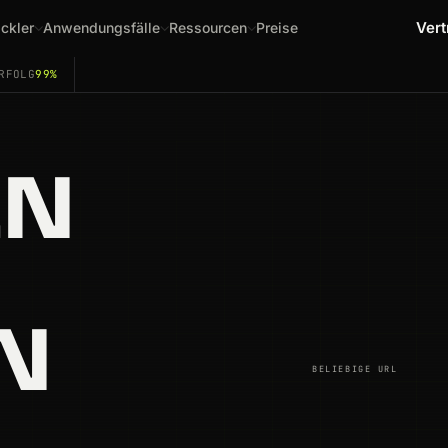
Vert
ckler
Anwendungsfälle
Ressourcen
Preise
RFOLG
99%
EN
N
BELIEBIGE URL