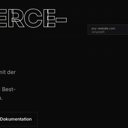
RCE-
any-website.com
/any/path
it der
 Best-
n.
Dokumentation