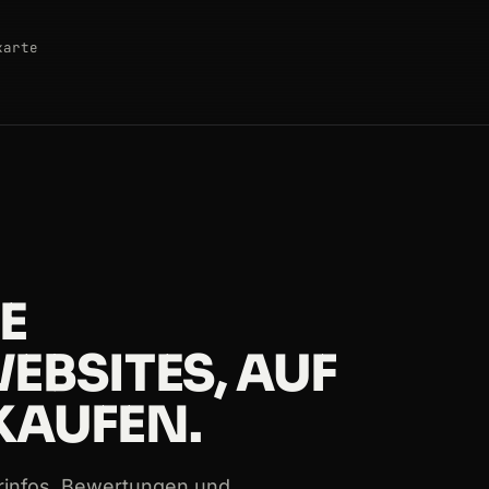
karte
E
BSITES, AUF
KAUFEN.
rinfos, Bewertungen und