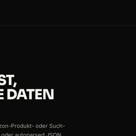
ST,
E DATEN
azon-Produkt- oder Such-
e oder autoparsed JSON.