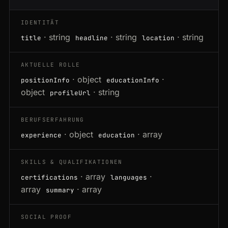
IDENTITÄT
· string
· string
· string
title
headline
location
AKTUELLE ROLLE
· object
·
positionInfo
educationInfo
object
· string
profileUrl
BERUFSERFAHRUNG
· object
· array
experience
education
SKILLS & QUALIFIKATIONEN
· array
·
certifications
languages
array
· array
summary
SOCIAL PROOF