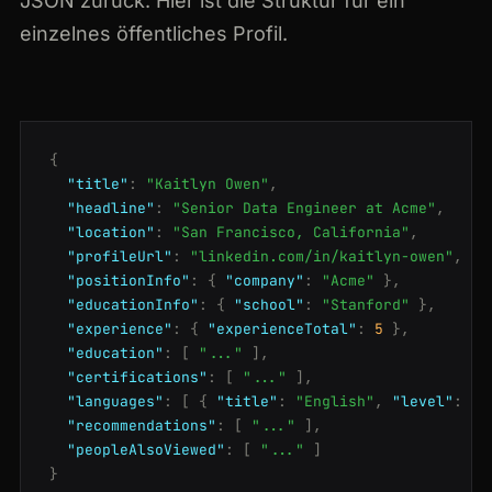
JSON zurück. Hier ist die Struktur für ein
einzelnes öffentliches Profil.
{
"title"
:
"Kaitlyn Owen"
,
"headline"
:
"Senior Data Engineer at Acme"
,
"location"
:
"San Francisco, California"
,
"profileUrl"
:
"linkedin.com/in/kaitlyn-owen"
,
"positionInfo"
:
{
"company"
:
"Acme"
}
,
"educationInfo"
:
{
"school"
:
"Stanford"
}
,
"experience"
:
{
"experienceTotal"
:
5
}
,
"education"
:
[
"..."
]
,
"certifications"
:
[
"..."
]
,
"languages"
:
[
{
"title"
:
"English"
,
"level"
:
"N
"recommendations"
:
[
"..."
]
,
"peopleAlsoViewed"
:
[
"..."
]
}