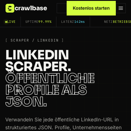
crawlbase
Kostenlos starten
LIVE
UPTIME
99.99%
LATENZ
142ms
NETZ
BETRIEBS
SCRAPER / LINKEDIN
LINKEDIN
SCRAPER.
ÖFFENTLICHE
PROFILE ALS
JSON.
Verwandeln Sie jede öffentliche LinkedIn-URL in
strukturiertes JSON. Profile, Unternehmensseiten