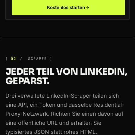
Kostenlos starten
200
linkedin.com
/company/microsoft
US
215ms
200
linkedin.com
/jobs/view/3812044567
CA
78ms
02
SCRAPER
JEDER TEIL VON LINKEDIN,
GEPARST.
Drei verwaltete LinkedIn-Scraper teilen sich
eine API, ein Token und dasselbe Residential-
Proxy-Netzwerk. Richten Sie einen davon auf
eine öffentliche URL und erhalten Sie
typisiertes JSON statt rohes HTML.