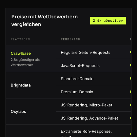
Preise mit Wettbewerbern
2,6x günstiger
vergleichen
PLATTFORM
RENDERING
PRE
Reguläre Seiten-Requests
Crawlbase
2,6x günstiger als
Wettbewerber
JavaScript-Requests
Standard-Domain
Brightdata
Premium-Domain
JS-Rendering, Micro-Paket
Oxylabs
JS-Rendering, Advance-Paket
Extrahierte Roh-Response,