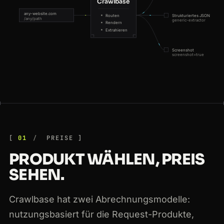
Crawlbase
any-website.com
Routen
Strukturiertes JSON
/any/path
generic-extractor
Rendern
Extrahieren
Screenshot
screenshot=true
any-website.com · rendered · 200
01
PREISE
PRODUKT WÄHLEN, PREIS
SEHEN.
Crawlbase hat zwei Abrechnungsmodelle:
nutzungsbasiert für die Request-Produkte,