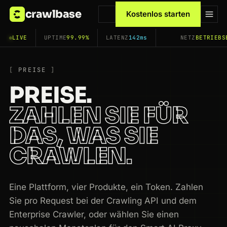
crawlbase
Kostenlos starten
LIVE
UPTIME
99.99%
LATENZ
142ms
NETZ
BETRIEBS
PREISE
PREISE.
ZAHLEN SIE FÜR
DAS, WAS SIE
CRAWLEN.
Eine Plattform, vier Produkte, ein Token. Zahlen
Sie pro Request bei der Crawling API und dem
Enterprise Crawler, oder wählen Sie einen