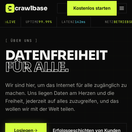
crawlbase
Kostenlos starten
LIVE
UPTIME
99.99%
LATENZ
142ms
NETZ
BETRIEBS
ÜBER UNS
DATENFREIHEIT
FÜR ALLE.
Wir sind hier, um das Internet für alle zugänglich zu
machen. Uns liegen Daten am Herzen und die
Freiheit, jederzeit auf alles zuzugreifen, und das
wollen wir mit der Welt teilen.
Loslegen
Erfolgsgeschichten von Kunden