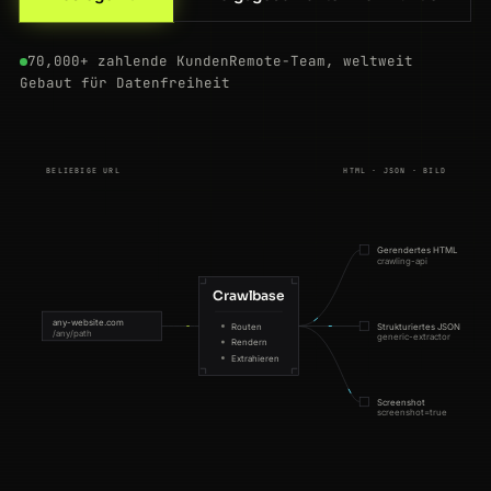
70,000+ zahlende Kunden
Remote-Team, weltweit
Gebaut für Datenfreiheit
BELIEBIGE URL
HTML · JSON · BILD
Gerendertes HTML
crawling-api
Crawlbase
any-website.com
Routen
Strukturiertes JSON
/any/path
generic-extractor
Rendern
Extrahieren
Screenshot
screenshot=true