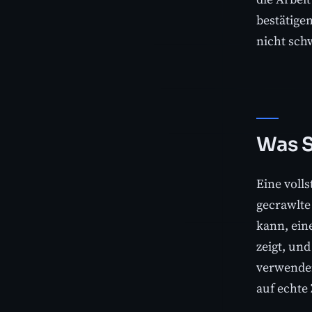
bestätige
nicht sch
Was S
Eine voll
gecrawlte
kann, ein
zeigt, und
verwenden
auf echte 