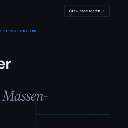
Crawlbase testen →
M MASSEN-SCRAPING
er
m Massen-