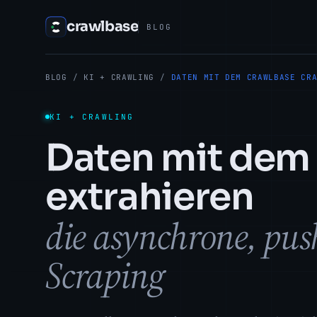
crawlbase
BLOG
BLOG
/
KI + CRAWLING
/
DATEN MIT DEM CRAWLBASE CR
KI + CRAWLING
Daten mit dem
extrahieren
die asynchrone, pu
Scraping