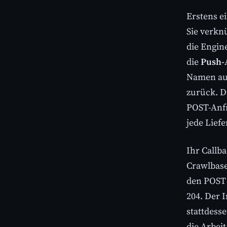
Erstens e
Sie verkn
die Engin
die
Push-
Namen auf
zurück. D
POST-Anfr
jede Lief
Ihr Callb
Crawlbase
den POST 
204. Der 
stattdess
die Arbei