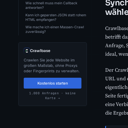
Synch
Wie schnell muss mein Callback
antworten?
wähl
Kann ich geparsten JSON statt rohem
HTML empfangen?
Crawlbase
Wie mache ich einen Massen-Crawl
zuverlässig?
betrifft d
Anfrage, 
Crawlbase
ideal, we
Crawlen Sie jede Website im
großen Maßstab, ohne Proxys
Der Crawl
oder Fingerprints zu verwalten.
URL und e
Kostenlos starten
eigentlic
1.000 Anfragen · keine
Seite fert
Karte →
eine Verb
die Ergeb