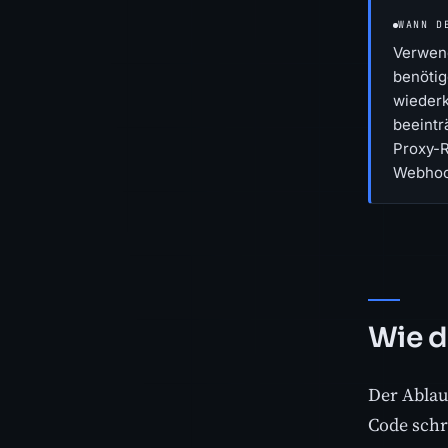
WANN D
Verwend
benötig
wiederk
beeintr
Proxy-R
Webhoo
Wie d
Der Ablauf
Code schr