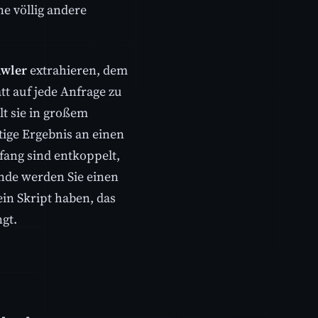
e völlig andere
awler
extrahieren, dem
t auf jede Anfrage zu
t sie in großem
rtige Ergebnis an einen
ang sind entkoppelt,
Ende werden Sie einen
in Skript haben, das
gt.