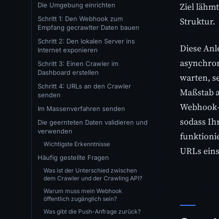
Ziel lähm
Die Umgebung einrichten
Schritt 1: Den Webhook zum
Struktur.
Empfang gecrawlter Daten bauen
Schritt 2: Den lokalen Server ins
Diese Anl
Internet exponieren
asynchron
Schritt 3: Einen Crawler im
Dashboard erstellen
warten, s
Schritt 4: URLs an den Crawler
Maßstab au
senden
Webhook-E
Im Massenverfahren senden
sodass Ih
Die geernteten Daten validieren und
verwenden
funktioni
Wichtigste Erkenntnisse
URLs eins
Häufig gestellte Fragen
Was ist der Unterschied zwischen
dem Crawler und der Crawling API?
Warum muss mein Webhook
öffentlich zugänglich sein?
Was gibt die Push-Anfrage zurück?