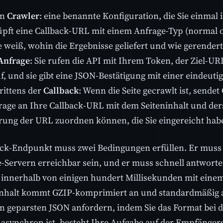
in
Crawler
: eine benannte Konfiguration, die Sie einmal
üpft eine Callback-URL mit einem Anfrage-Typ (normal o
e weiß, wohin die Ergebnisse geliefert und wie gerendert
Anfrage
: Sie rufen die API mit Ihrem Token, der Ziel-U
, und sie gibt eine JSON-Bestätigung mit einer eindeuti
rittens der
Callback
: Wenn die Seite gecrawlt ist, sende
age an Ihre Callback-URL mit dem Seiteninhalt und ders
erung der URL zuordnen können, die Sie eingereicht hab
ack-Endpunkt muss zwei Bedingungen erfüllen. Er muss 
-Servern erreichbar sein, und er muss schnell antworte
innerhalb von einigen hundert Millisekunden mit einem 
Inhalt kommt GZIP-komprimiert an und standardmäßig 
en geparsten JSON anfordern, indem Sie das Format bei d
t asynchron ist, besteht Ihre Aufgabe auf der Empfängers