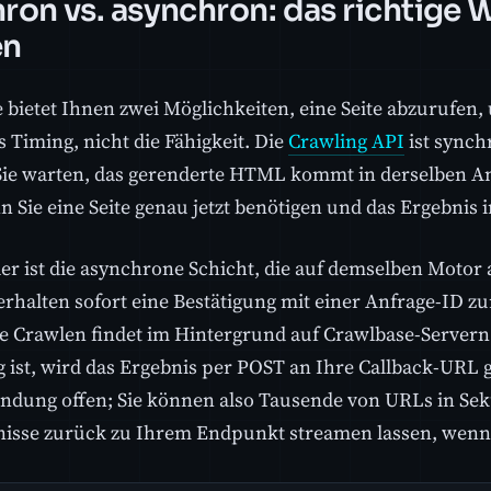
ron vs. asynchron: das richtige
en
 bietet Ihnen zwei Möglichkeiten, eine Seite abzurufen,
as Timing, nicht die Fähigkeit. Die
Crawling API
ist synch
Sie warten, das gerenderte HTML kommt in derselben An
nn Sie eine Seite genau jetzt benötigen und das Ergebnis
er ist die asynchrone Schicht, die auf demselben Motor 
rhalten sofort eine Bestätigung mit einer Anfrage-ID zu
he Crawlen findet im Hintergrund auf Crawlbase-Servern
ig ist, wird das Ergebnis per POST an Ihre Callback-URL g
indung offen; Sie können also Tausende von URLs in S
nisse zurück zu Ihrem Endpunkt streamen lassen, wenn s