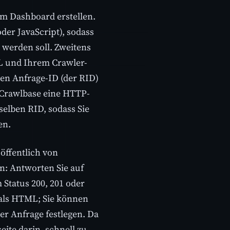
 im Dashboard erstellen.
der JavaScript), sodass
 werden soll. Zweitens
RL und Ihrem Crawler-
gen Anfrage-ID (der RID)
t Crawlbase eine HTTP-
elben RID, sodass Sie
en.
öffentlich von
n: Antworten Sie auf
Status 200, 201 oder
als HTML; Sie können
er Anfrage festlegen. Da
eite darin, schnell zu