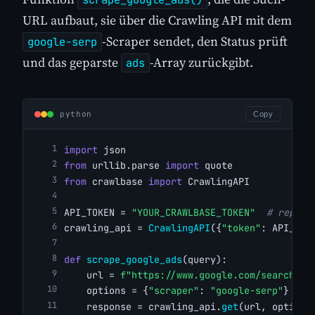
URL aufbaut, sie über die Crawling API mit dem
-Scraper sendet, den Status prüft
google-serp
und das geparste
-Array zurückgibt.
ads
python
Copy
import
 json
from
 urllib.parse 
import
 quote
from
 crawlbase 
import
 CrawlingAPI
API_TOKEN = 
"YOUR_CRAWLBASE_TOKEN"
# replac
crawling_api = 
CrawlingAPI
({
"token"
: API_TOK
def
scrape_google_ads
(query):
    url = 
f"https://www.google.com/search?q=
    options = {
"scraper"
: 
"google-serp"
}
    response = crawling_api.
get
(url, options