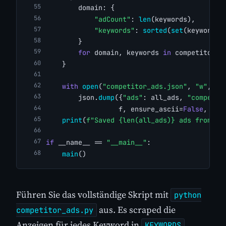
        domain: {
"adCount"
: 
len
(keywords),
"keywords"
: 
sorted
(
set
(keywords)
        }
for
 domain, keywords 
in
 competitors.
    }
with
open
(
"competitor_ads.json"
, 
"w"
, en
        json.
dump
({
"ads"
: all_ads, 
"competit
                  f, ensure_ascii=
False
, ind
print
(
f"Saved {len(all_ads)} ads from {l
if
 __name__ == 
"__main__"
:
main
()
Führen Sie das vollständige Skript mit
python
aus. Es scraped die
competitor_ads.py
Anzeigen für jedes Keyword in
,
KEYWORDS