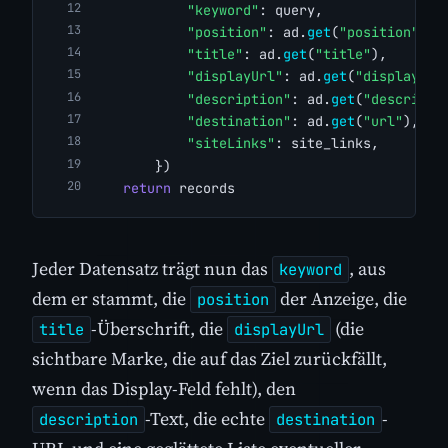
"keyword"
: query,
"position"
: ad.
get
(
"position"
),
"title"
: ad.
get
(
"title"
),
"displayUrl"
: ad.
get
(
"displayUrl
"description"
: ad.
get
(
"descripti
"destination"
: ad.
get
(
"url"
),
"siteLinks"
: site_links,
        })
return
 records
Jeder Datensatz trägt nun das
, aus
keyword
dem er stammt, die
der Anzeige, die
position
-Überschrift, die
(die
title
displayUrl
sichtbare Marke, die auf das Ziel zurückfällt,
wenn das Display-Feld fehlt), den
-Text, die echte
-
description
destination