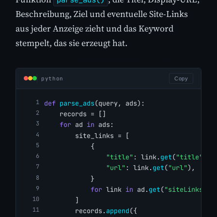
Beschreibung, Ziel und eventuelle Site-Links
aus jeder Anzeige zieht und das Keyword
stempelt, das sie erzeugt hat.
python
Copy
def
parse_ads
(query, ads):
    records = []
for
 ad 
in
 ads:
        site_links = [
            {
"title"
: link.
get
(
"title"
),
"url"
: link.
get
(
"url"
),
            }
for
 link 
in
 ad.
get
(
"siteLinks"
, 
        ]
        records.
append
({