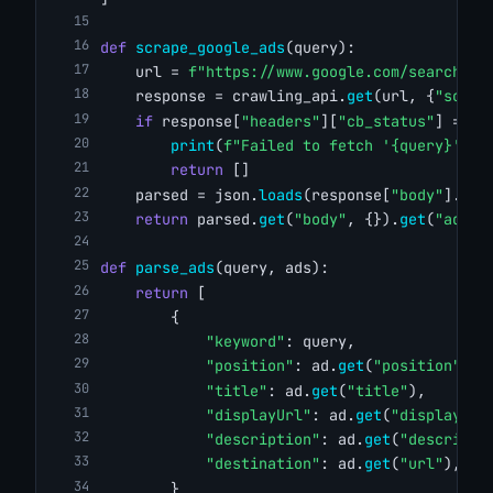
def
scrape_google_ads
(query):
    url = 
f"https://www.google.com/search?q=
    response = crawling_api.
get
(url, {
"scrap
if
 response[
"headers"
][
"cb_status"
] != 
"
print
(
f"Failed to fetch '{query}'"
)
return
 []
    parsed = json.
loads
(response[
"body"
].
dec
return
 parsed.
get
(
"body"
, {}).
get
(
"ads"
,
def
parse_ads
(query, ads):
return
 [
        {
"keyword"
: query,
"position"
: ad.
get
(
"position"
),
"title"
: ad.
get
(
"title"
),
"displayUrl"
: ad.
get
(
"displayUrl
"description"
: ad.
get
(
"descripti
"destination"
: ad.
get
(
"url"
),
        }