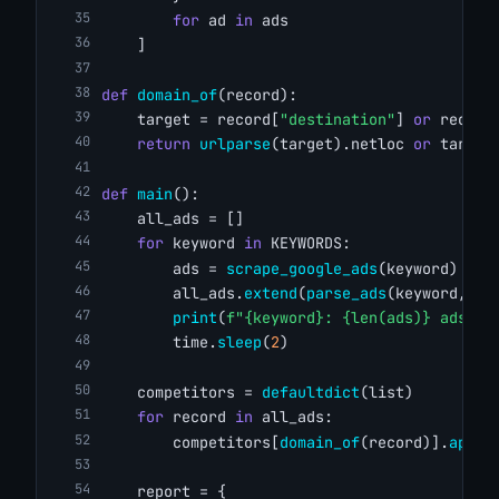
for
 ad 
in
 ads
    ]
def
domain_of
(record):
    target = record[
"destination"
] 
or
 record
return
urlparse
(target).netloc 
or
 target
def
main
():
    all_ads = []
for
 keyword 
in
 KEYWORDS:
        ads = 
scrape_google_ads
(keyword)
        all_ads.
extend
(
parse_ads
(keyword, ad
print
(
f"{keyword}: {len(ads)} ads"
)
        time.
sleep
(
2
)
    competitors = 
defaultdict
(list)
for
 record 
in
 all_ads:
        competitors[
domain_of
(record)].
appen
    report = {