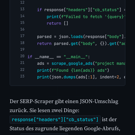
if
 response[
"headers"
][
"cb_status"
] != 
"
print
(
f"Failed to fetch '{query}'"
)
return
 []
    parsed = json.
loads
(response[
"body"
].
dec
return
 parsed.
get
(
"body"
, {}).
get
(
"ads"
,
if
 __name__ == 
"__main__"
:
    ads = 
scrape_google_ads
(
"project managem
print
(
f"Found {len(ads)} ads"
)
print
(json.
dumps
(ads[:
1
], indent=
2
, ensu
Der SERP-Scraper gibt einen JSON-Umschlag
zurück. Sie lesen zwei Dinge:
ist der
response["headers"]["cb_status"]
Status des zugrunde liegenden Google-Abrufs,