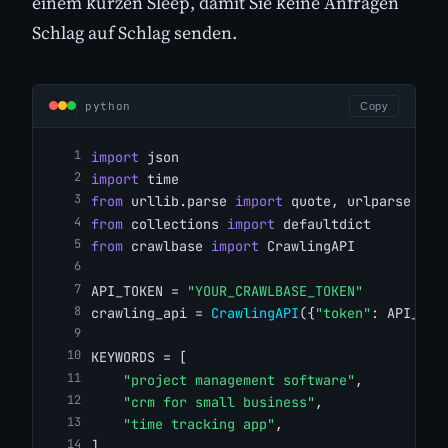
einem kurzen Sleep, damit Sie keine Anfragen
Schlag auf Schlag senden.
python
Copy
import
 json
import
 time
from
 urllib.parse 
import
 quote, urlparse
from
 collections 
import
 defaultdict
from
 crawlbase 
import
 CrawlingAPI
API_TOKEN = 
"YOUR_CRAWLBASE_TOKEN"
crawling_api = 
CrawlingAPI
({
"token"
: API_TOK
KEYWORDS = [
"project management software"
,
"crm for small business"
,
"time tracking app"
,
]