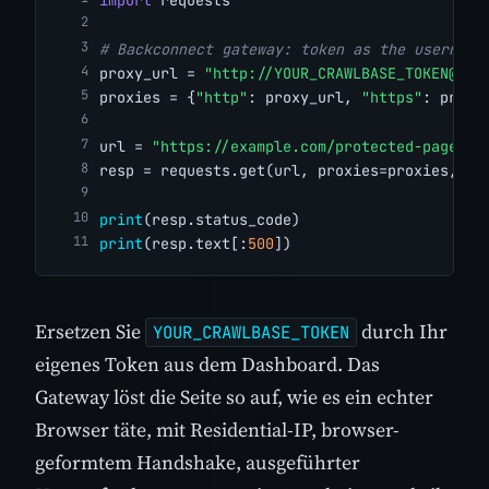
import
 requests
# Backconnect gateway: token as the username
proxy_url = 
"http://
YOUR_CRAWLBASE_TOKEN@sma
proxies = {
"http"
: proxy_url, 
"https"
: proxy
url = 
"https://example.com/protected-page"
resp = requests.get(url, proxies=proxies, ve
print
(resp.status_code)
print
(resp.text[:
500
])
Ersetzen Sie
durch Ihr
YOUR_CRAWLBASE_TOKEN
eigenes Token aus dem Dashboard. Das
Gateway löst die Seite so auf, wie es ein echter
Browser täte, mit Residential-IP, browser-
geformtem Handshake, ausgeführter