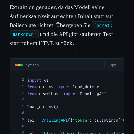
Extraktion genauer, da das Modell seine
Aufmerksamkeit auf echten Inhalt statt auf
Boilerplate richtet. Übergeben Sie
format:
und die API gibt sauberen Text
'markdown'
statt rohem HTML zurück.
python
Copy
import
 os
from
 dotenv 
import
 load_dotenv
from
 crawlbase 
import
 CrawlingAPI
load_dotenv()
api = 
CrawlingAPI
({
"token"
: os.environ[
"CRAW
url = 
"https://books.toscrape.com/catalogue/