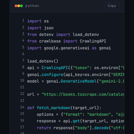
python
Copy
import
 os
import
 json
from
 dotenv 
import
 load_dotenv
from
 crawlbase 
import
 CrawlingAPI
import
 google.generativeai 
as
 genai
load_dotenv()
api = 
CrawlingAPI
({
"token"
: os.environ[
"CRAW
genai.
configure
(api_key=os.environ[
"GEMINI_A
model = genai.
GenerativeModel
(
"gemini-2.0-fl
url = 
"https://books.toscrape.com/catalogue/
def
fetch_markdown
(target_url):
    options = {
"format"
: 
"markdown"
, 
"ajax_w
    response = api.
get
(target_url, options)
return
 response[
"body"
].
decode
(
"utf-8"
)