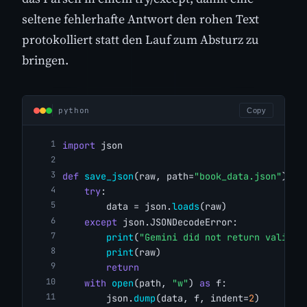
seltene fehlerhafte Antwort den rohen Text
protokolliert statt den Lauf zum Absturz zu
bringen.
python
Copy
import
 json
def
save_json
(raw, path=
"book_data.json"
):
try
:
        data = json.
loads
(raw)
except
 json.JSONDecodeError:
print
(
"Gemini did not return valid J
print
(raw)
return
with
open
(path, 
"w"
) 
as
 f:
        json.
dump
(data, f, indent=
2
)