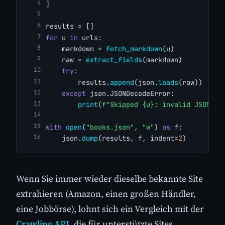
]
results = []
for
 u 
in
 urls:
    markdown = 
fetch_markdown
(u)
    raw = 
extract_fields
(markdown)
try
:
        results.
append
(json.
loads
(raw))
except
 json.JSONDecodeError:
print
(
f"Skipped {u}: invalid JSON"
)
with
open
(
"books.json"
, 
"w"
) 
as
 f:
    json.
dump
(results, f, indent=
2
)
Wenn Sie immer wieder dieselbe bekannte Site
extrahieren (Amazon, einen großen Händler,
eine Jobbörse), lohnt sich ein Vergleich mit der
Crawling API
, die für unterstützte Sites