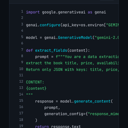
import
 google.generativeai 
as
 genai
genai.
configure
(api_key=os.environ[
"GEMINI_A
model = genai.
GenerativeModel
(
"gemini-2.0-fl
def
extract_fields
(content):
    prompt = 
f"""You are a data extraction t
extract the book title, price, availability,
Return only JSON with keys: title, price, av
CONTENT:
{content}
"""
    response = model.
generate_content
(
        prompt,
        generation_config={
"response_mime_ty
    )
return
 response.text