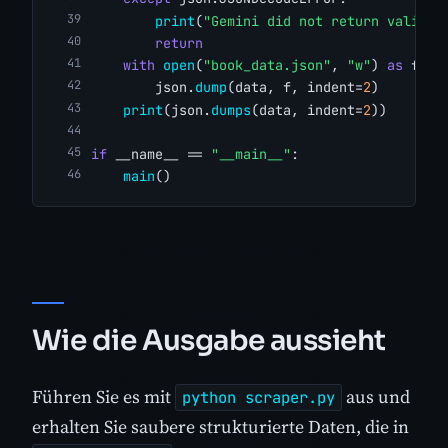
print
(
"Gemini did not return valid J
return
with
open
(
"book_data.json"
, 
"w"
) 
as
 f:
        json.
dump
(data, f, indent=
2
)
print
(json.
dumps
(data, indent=
2
))
if
 __name__ == 
"__main__"
:
main
()
Wie die Ausgabe aussieht
Führen Sie es mit
aus und
python scraper.py
erhalten Sie saubere strukturierte Daten, die in