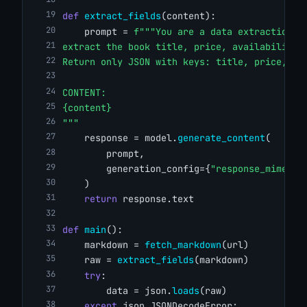
def
extract_fields
(content):
    prompt = 
f"""You are a data extraction t
extract the book title, price, availability,
Return only JSON with keys: title, price, av
CONTENT:
{content}
"""
    response = model.
generate_content
(
        prompt,
        generation_config={
"response_mime_ty
    )
return
 response.text
def
main
():
    markdown = 
fetch_markdown
(url)
    raw = 
extract_fields
(markdown)
try
:
        data = json.
loads
(raw)
except
 json.JSONDecodeError: