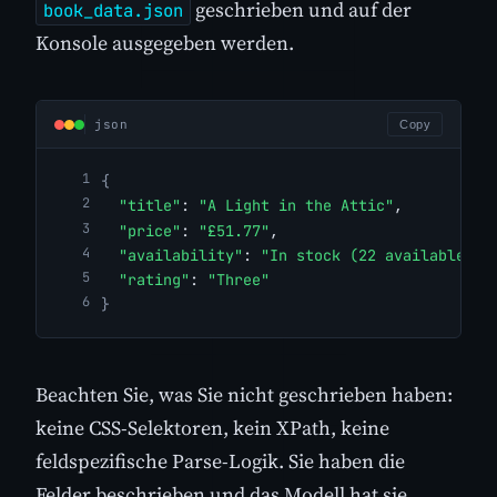
geschrieben und auf der
book_data.json
Konsole ausgegeben werden.
json
Copy
{
"title"
: 
"A Light in the Attic"
,
"price"
: 
"£51.77"
,
"availability"
: 
"In stock (22 available)"
,
"rating"
: 
"Three"
}
Beachten Sie, was Sie nicht geschrieben haben:
keine CSS-Selektoren, kein XPath, keine
feldspezifische Parse-Logik. Sie haben die
Felder beschrieben und das Modell hat sie