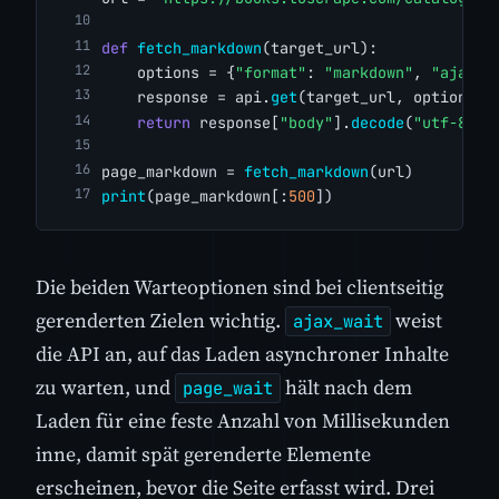
def
fetch_markdown
(target_url):
    options = {
"format"
: 
"markdown"
, 
"ajax_w
    response = api.
get
(target_url, options)
return
 response[
"body"
].
decode
(
"utf-8"
)
page_markdown = 
fetch_markdown
(url)
print
(page_markdown[:
500
])
Die beiden Warteoptionen sind bei clientseitig
gerenderten Zielen wichtig.
weist
ajax_wait
die API an, auf das Laden asynchroner Inhalte
zu warten, und
hält nach dem
page_wait
Laden für eine feste Anzahl von Millisekunden
inne, damit spät gerenderte Elemente
erscheinen, bevor die Seite erfasst wird. Drei