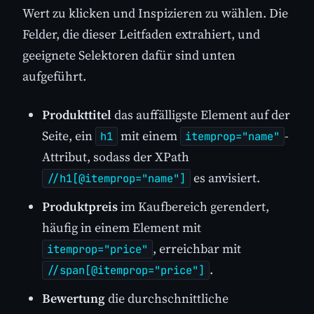
Wert zu klicken und Inspizieren zu wählen. Die
Felder, die dieser Leitfaden extrahiert, und
geeignete Selektoren dafür sind unten
aufgeführt.
Produkttitel
das auffälligste Element auf der
Seite, ein
mit einem
-
h1
itemprop="name"
Attribut, sodass der XPath
es anvisiert.
//h1[@itemprop="name"]
Produktpreis
im Kaufbereich gerendert,
häufig in einem Element mit
, erreichbar mit
itemprop="price"
.
//span[@itemprop="price"]
Bewertung
die durchschnittliche