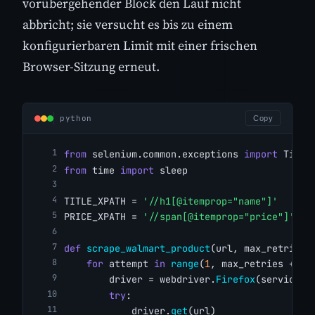
vorübergehender Block den Lauf nicht
abbricht; sie versucht es bis zu einem
konfigurierbaren Limit mit einer frischen
Browser-Sitzung erneut.
python
Copy
from
 selenium.common.exceptions 
import
 Timeo
from
 time 
import
 sleep
TITLE_XPATH = 
'//h1[@itemprop="name"]'
PRICE_XPATH = 
'//span[@itemprop="price"]'
def
scrape_walmart_product
(url, max_retries=
for
 attempt 
in
range
(
1
, max_retries + 
1
)
        driver = webdriver.
Firefox
(service=s
try
:
            driver.
get
(url)