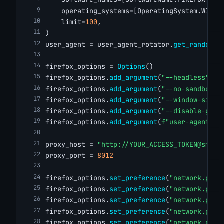
    operating_systems=[OperatingSystem.WINDO
    limit=
100
,
)
user_agent = user_agent_rotator.
get_random_u
firefox_options = 
Options
()
firefox_options.
add_argument
(
"--headless"
)
firefox_options.
add_argument
(
"--no-sandbox"
)
firefox_options.
add_argument
(
"--window-size=
firefox_options.
add_argument
(
"--disable-gpu"
firefox_options.
add_argument
(
f"user-agent={u
proxy_host = 
"http://
YOUR_ACCESS_TOKEN@smart
proxy_port = 
8012
firefox_options.
set_preference
(
"network.prox
firefox_options.
set_preference
(
"network.prox
firefox_options.
set_preference
(
"network.prox
firefox_options.
set_preference
(
"network.prox
firefox_options.
set_preference
(
"network.prox