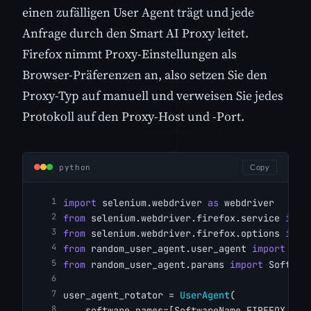
einen zufälligen User Agent trägt und jede
Anfrage durch den Smart AI Proxy leitet.
Firefox nimmt Proxy-Einstellungen als
Browser-Präferenzen an, also setzen Sie den
Proxy-Typ auf manuell und verweisen Sie jedes
Protokoll auf den Proxy-Host und -Port.
python
Copy
import
 selenium.webdriver 
as
 webdriver
from
 selenium.webdriver.firefox.service 
impo
from
 selenium.webdriver.firefox.options 
impo
from
 random_user_agent.user_agent 
import
 Use
from
 random_user_agent.params 
import
 Softwar
user_agent_rotator = 
UserAgent
(
    software_names=[SoftwareName.FIREFOX.val