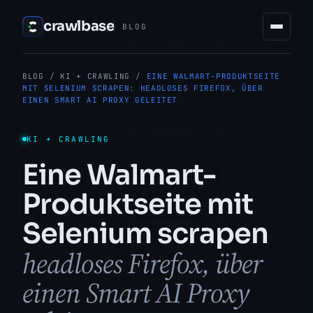
crawlbase
BLOG
BLOG
/
KI + CRAWLING
/
EINE WALMART-PRODUKTSEITE
MIT SELENIUM SCRAPEN: HEADLOSES FIREFOX, ÜBER
EINEN SMART AI PROXY GELEITET
KI + CRAWLING
Eine Walmart-
Produktseite mit
Selenium scrapen
headloses Firefox, über
einen Smart AI Proxy