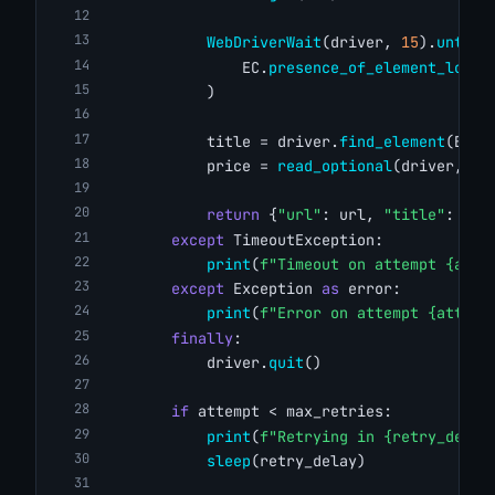
WebDriverWait
(driver, 
15
).
until
(
                EC.
presence_of_element_locat
            )
            title = driver.
find_element
(By.X
            price = 
read_optional
(driver, PR
return
 {
"url"
: url, 
"title"
: tit
except
 TimeoutException:
print
(
f"Timeout on attempt {atte
except
 Exception 
as
 error:
print
(
f"Error on attempt {attemp
finally
:
            driver.
quit
()
if
 attempt < max_retries:
print
(
f"Retrying in {retry_delay
sleep
(retry_delay)