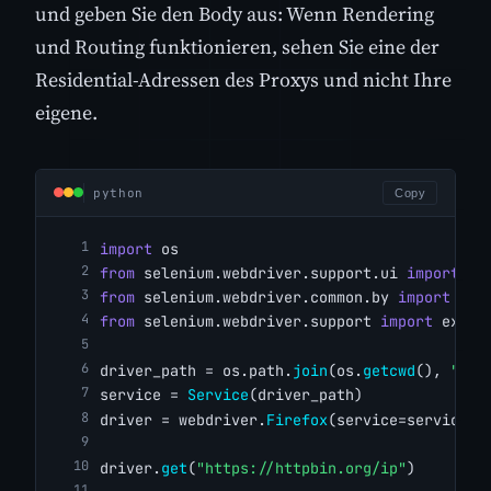
und geben Sie den Body aus: Wenn Rendering
und Routing funktionieren, sehen Sie eine der
Residential-Adressen des Proxys und nicht Ihre
eigene.
python
Copy
import
 os
from
 selenium.webdriver.support.ui 
import
 We
from
 selenium.webdriver.common.by 
import
 By
from
 selenium.webdriver.support 
import
 expec
driver_path = os.path.
join
(os.
getcwd
(), 
"dri
service = 
Service
(driver_path)
driver = webdriver.
Firefox
(service=service, 
driver.
get
(
"https://httpbin.org/ip"
)