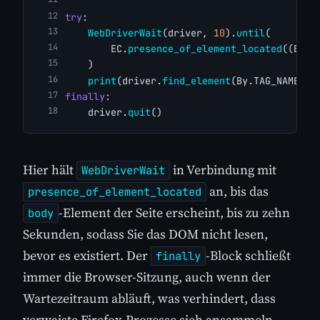
try
:
WebDriverWait
(driver, 
10
).
until
(
        EC.
presence_of_element_located
((By.T
    )
print
(driver.
find_element
(By.TAG_NAME, 
"
finally
:
    driver.
quit
()
Hier hält
in Verbindung mit
WebDriverWait
an, bis das
presence_of_element_located
-Element der Seite erscheint, bis zu zehn
body
Sekunden, sodass Sie das DOM nicht lesen,
bevor es existiert. Der
-Block schließt
finally
immer die Browser-Sitzung, auch wenn der
Wartezeitraum abläuft, was verhindert, dass
verwaiste Firefox-Prozesse sich ansammeln.