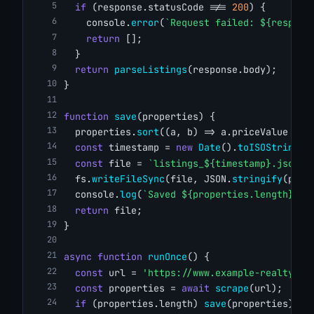
if
 (response.statusCode !== 
200
) {
    console.
error
(
`Request failed: ${respons
return
 [];
  }
return
parseListings
(response.body);
}
function
save
(properties) {
  properties.
sort
((a, b) => a.priceValue - b
const
 timestamp = 
new
Date
().
toISOString
()
const
 file = 
`listings_${timestamp}.json`
;
  fs.
writeFileSync
(file, JSON.
stringify
(prop
  console.
log
(
`Saved ${properties.length} pr
return
 file;
}
async
function
runOnce
() {
const
 url = 
'https://www.example-realty.co
const
 properties = 
await
scrape
(url);
if
 (properties.length) 
save
(properties);