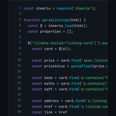
const
 cheerio = 
require
(
'cheerio'
);
function
parseListings
(html) {
const
 $ = cheerio.
load
(html);
const
 properties = [];
  $(
'li[data-testid="listing-card"]'
).
each
((
const
 card = $(el);
const
 price = card.
find
(
'span.listing-ca
const
 priceValue = 
parseFloat
(price.
repl
const
 beds = card.
find
(
'p:contains("Beds
const
 baths = card.
find
(
'p:contains("Bat
const
 sqft = card.
find
(
'p:contains("Sq F
const
 address = card.
find
(
'a.listing-car
const
 href = card.
find
(
'a.listing-card-a
const
 link = href