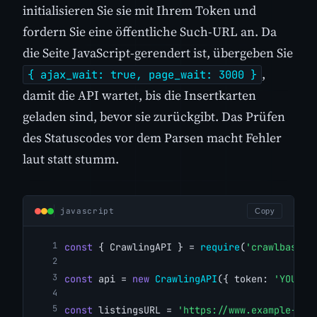
initialisieren Sie sie mit Ihrem Token und
fordern Sie eine öffentliche Such-URL an. Da
die Seite JavaScript-gerendert ist, übergeben Sie
,
{ ajax_wait: true, page_wait: 3000 }
damit die API wartet, bis die Insertkarten
geladen sind, bevor sie zurückgibt. Das Prüfen
des Statuscodes vor dem Parsen macht Fehler
laut statt stumm.
javascript
Copy
const
 { CrawlingAPI } = 
require
(
'crawlbase'
)
const
 api = 
new
CrawlingAPI
({ token: 
'YOUR_C
const
 listingsURL = 
'https://www.example-rea