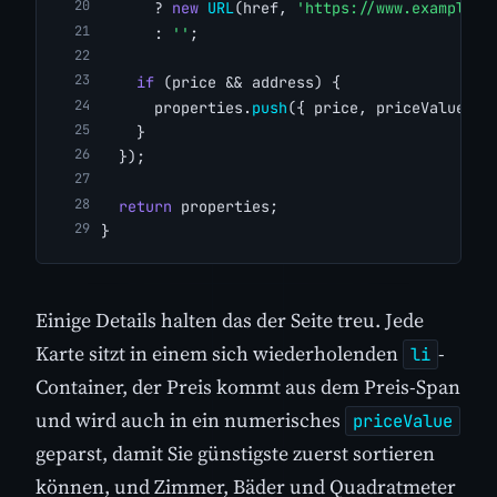
      ? 
new
URL
(href, 
'https://www.example-r
      : 
''
;
if
 (price && address) {
      properties.
push
({ price, priceValue, b
    }
  });
return
 properties;
}
Einige Details halten das der Seite treu. Jede
Karte sitzt in einem sich wiederholenden
-
li
Container, der Preis kommt aus dem Preis-Span
und wird auch in ein numerisches
priceValue
geparst, damit Sie günstigste zuerst sortieren
können, und Zimmer, Bäder und Quadratmeter