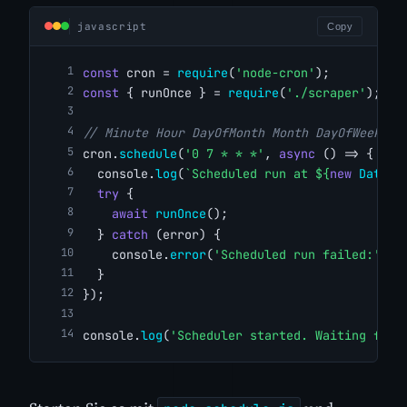
javascript
Copy
const
 cron = 
require
(
'node-cron'
);
const
 { runOnce } = 
require
(
'./scraper'
);
// Minute Hour DayOfMonth Month DayOfWeek
cron.
schedule
(
'0 7 * * *'
, 
async
 () => {
  console.
log
(
`Scheduled run at ${
new
Date
()
try
 {
await
runOnce
();
  } 
catch
 (error) {
    console.
error
(
'Scheduled run failed:'
, e
  }
});
console.
log
(
'Scheduler started. Waiting for 