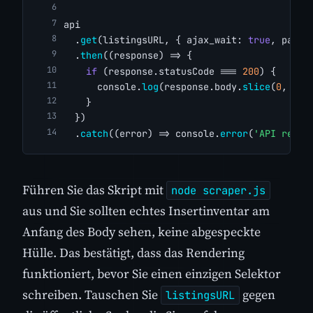
api
  .
get
(listingsURL, { ajax_wait: 
true
, page_
  .
then
((response) => {
if
 (response.statusCode === 
200
) {
      console.
log
(response.body.
slice
(
0
, 
500
    }
  })
  .
catch
((error) => console.
error
(
'API reque
Führen Sie das Skript mit
node scraper.js
aus und Sie sollten echtes Insertinventar am
Anfang des Body sehen, keine abgespeckte
Hülle. Das bestätigt, dass das Rendering
funktioniert, bevor Sie einen einzigen Selektor
schreiben. Tauschen Sie
gegen
listingsURL