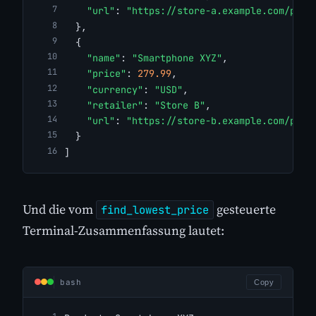
"url"
: 
"https://store-a.example.com/prod
  },
  {
"name"
: 
"Smartphone XYZ"
,
"price"
: 
279.99
,
"currency"
: 
"USD"
,
"retailer"
: 
"Store B"
,
"url"
: 
"https://store-b.example.com/p/sm
  }
]
Und die vom
gesteuerte
find_lowest_price
Terminal-Zusammenfassung lautet:
bash
Copy