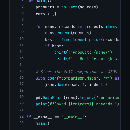
def
main
():
    products = 
collect
(sources)
    rows = []
for
 name, records 
in
 products.
items
():
        rows.
extend
(records)
        best = 
find_lowest_price
(records)
if
 best:
print
(
f"Product: {name}"
)
print
(
f" - Best Price: {best['cu
# Store the full comparison as JSON and 
with
open
(
"comparison.json"
, 
"w"
) 
as
 f:
        json.
dump
(rows, f, indent=
2
)
    pd.
DataFrame
(rows).
to_csv
(
"comparison.cs
print
(
f"Saved {len(rows)} records."
)
if
 __name__ == 
"__main__"
:
main
()