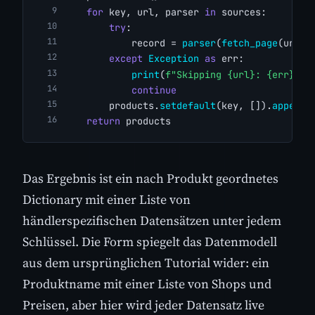
for
 key, url, parser 
in
 sources:
try
:
            record = 
parser
(
fetch_page
(url),
except
Exception
as
 err:
print
(
f"Skipping {url}: {err}"
)
continue
        products.
setdefault
(key, []).
append
(
return
 products
Das Ergebnis ist ein nach Produkt geordnetes
Dictionary mit einer Liste von
händlerspezifischen Datensätzen unter jedem
Schlüssel. Die Form spiegelt das Datenmodell
aus dem ursprünglichen Tutorial wider: ein
Produktname mit einer Liste von Shops und
Preisen, aber hier wird jeder Datensatz live