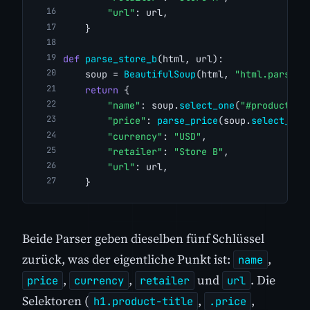
"url"
: url,
    }
def
parse_store_b
(html, url):
    soup = 
BeautifulSoup
(html, 
"html.parser"
return
 {
"name"
: soup.
select_one
(
"#productNam
"price"
: 
parse_price
(soup.
select_one
"currency"
: 
"USD"
,
"retailer"
: 
"Store B"
,
"url"
: url,
    }
Beide Parser geben dieselben fünf Schlüssel
zurück, was der eigentliche Punkt ist:
,
name
,
,
und
. Die
price
currency
retailer
url
Selektoren (
,
,
h1.product-title
.price