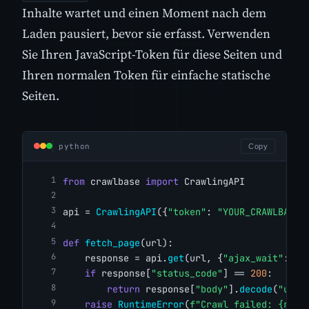
Inhalte wartet und einen Moment nach dem
Laden pausiert, bevor sie erfasst. Verwenden
Sie Ihren JavaScript-Token für diese Seiten und
Ihren normalen Token für einfache statische
Seiten.
python
Copy
from
 crawlbase 
import
 CrawlingAPI
api = 
CrawlingAPI
({
"token"
: 
"YOUR_CRAWLBASE_
def
fetch_page
(url):
    response = api.
get
(url, {
"ajax_wait"
: 
"t
if
 response[
"status_code"
] == 
200
:
return
 response[
"body"
].
decode
(
"utf-
raise
RuntimeError
(
f"Crawl failed: {resp