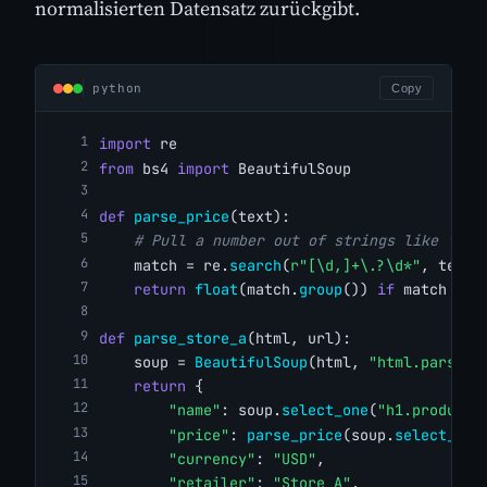
normalisierten Datensatz zurückgibt.
python
Copy
import
 re
from
 bs4 
import
 BeautifulSoup
def
parse_price
(text):
# Pull a number out of strings like "$27
    match = re.
search
(
r"[\d,]+\.?\d*"
, text.
return
float
(match.
group
()) 
if
 match 
els
def
parse_store_a
(html, url):
    soup = 
BeautifulSoup
(html, 
"html.parser"
return
 {
"name"
: soup.
select_one
(
"h1.product-
"price"
: 
parse_price
(soup.
select_one
"currency"
: 
"USD"
,
"retailer"
: 
"Store A"
,