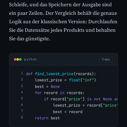
Schleife, und das Speichern der Ausgabe sind
ein paar Zeilen. Der Vergleich behält die genaue
Logik aus der klassischen Version: Durchlaufen
Sie die Datensätze jedes Produkts und behalten
Sie das günstigste.
python
Copy
def
find_lowest_price
(records):
    lowest_price = 
float
(
"inf"
)
    best = 
None
for
 record 
in
 records:
if
 record[
"price"
] 
is
not
None
and
 r
            lowest_price = record[
"price"
]
            best = record
return
 best