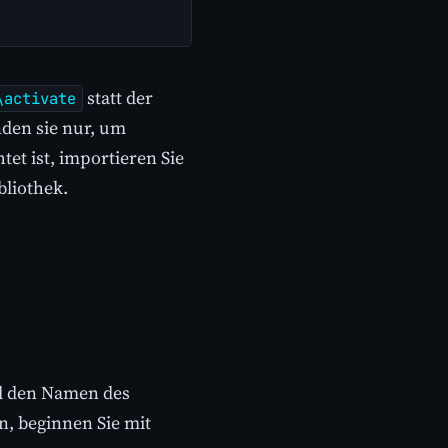
statt der
\activate
enden sie nur, um
tet ist, importieren Sie
bliothek.
d den Namen des
n, beginnen Sie mit