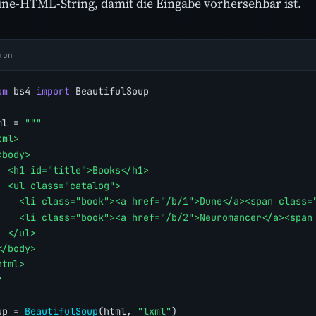
ine-HTML-String, damit die Eingabe vorhersehbar ist.
hon
om
 bs4 
import
 BeautifulSoup
ml = 
"""
tml>
<body>
  <h1 id="title">Books</h1>
  <ul class="catalog">
    <li class="book"><a href="/b/1">Dune</a><span class=
    <li class="book"><a href="/b/2">Neuromancer</a><span
  </ul>
</body>
html>
"
up = 
BeautifulSoup
(html, 
"lxml"
)