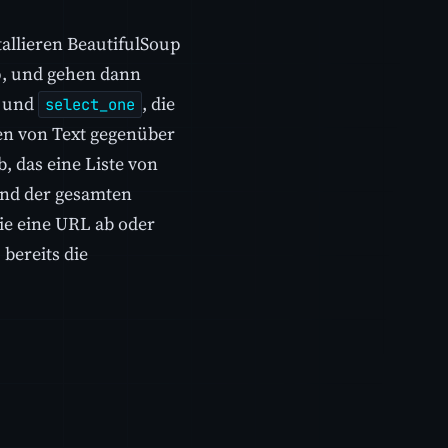
tallieren BeautifulSoup
p, und gehen dann
und
, die
select_one
en von Text gegenüber
b, das eine Liste von
end der gesamten
nie eine URL ab oder
bereits die