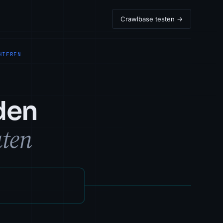
Crawlbase testen →
HIEREN
den
aten