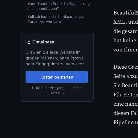
Kann BeautifulSoup die Paginierung
allein handhaben?
Beautiful
Soll ich lxml oder html.parser als
XML, und 
Parser verwenden?
die gesam
hat keine
Crawlbase
von Ihne
Crawlen Sie jede Website im
großen Maßstab, ohne Proxys
oder Fingerprints zu verwalten.
Diese Gren
Seite abzu
Kostenlos starten
Sie Beaut
1.000 Anfragen · keine
Für Seiten
Karte →
eine nahe
diesen Fal
Pipeline u