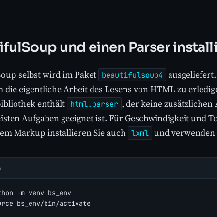
ifulSoup und einen Parser install
Soup selbst wird im Paket
ausgeliefert.
beautifulsoup4
m die eigentliche Arbeit des Lesens von HTML zu erledig
ibliothek enthält
, der keine zusätzlichen
html.parser
eisten Aufgaben geeignet ist. Für Geschwindigkeit und 
tem Markup installieren Sie auch
und verwenden e
lxml
h
thon -m venv bs_env
urce bs_env/bin/activate