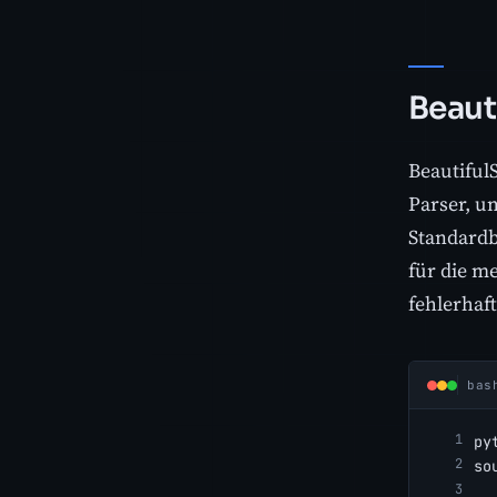
Beaut
Beautiful
Parser, u
Standardb
für die m
fehlerhaf
bas
py
so