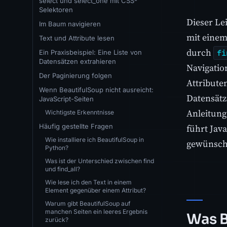
select und select_one mit CSS-
Selektoren
Dieser Lei
Im Baum navigieren
mit einem
Text und Attribute lesen
durch
fi
Ein Praxisbeispiel: Eine Liste von
Datensätzen extrahieren
Navigatio
Der Paginierung folgen
Attributen
Wenn BeautifulSoup nicht ausreicht:
Datensätz
JavaScript-Seiten
Anleitung
Wichtigste Erkenntnisse
Häufig gestellte Fragen
führt Jav
Wie installiere ich BeautifulSoup in
gewünscht
Python?
Was ist der Unterschied zwischen find
und find_all?
Wie lese ich den Text in einem
Element gegenüber einem Attribut?
Warum gibt BeautifulSoup auf
manchen Seiten ein leeres Ergebnis
Was B
zurück?