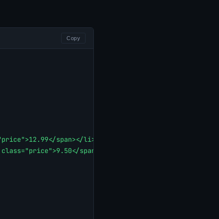
Copy
"price">12.99</span></li>
 class="price">9.50</span></li>