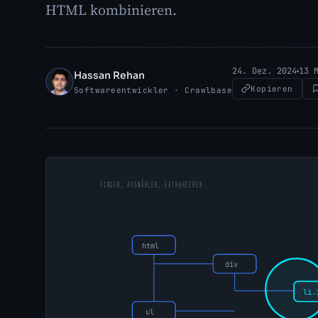
HTML kombinieren.
24. Dez. 2024
13 
Hassan Rehan
HR
Kopieren
Softwareentwickler · Crawlbase