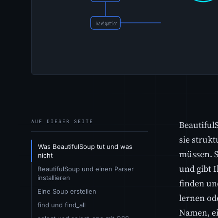
AUF DIESER SEITE
Beautiful
sie struk
Was BeautifulSoup tut und was
müssen. S
nicht
und gibt 
BeautifulSoup und einen Parser
installieren
finden un
Eine Soup erstellen
lernen od
find und find_all
Namen, ei