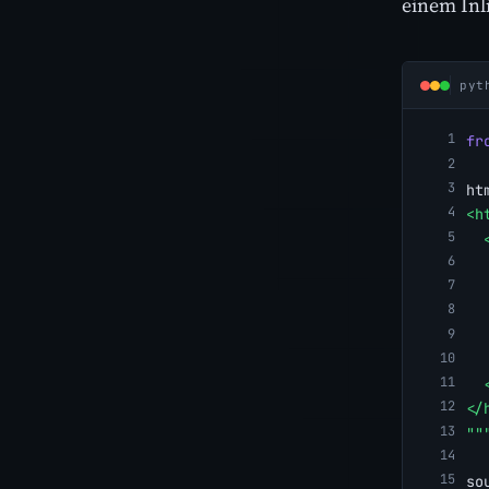
einem Inl
pyt
fr
ht
<h
  
  
  
  
  
  
  
</
""
so