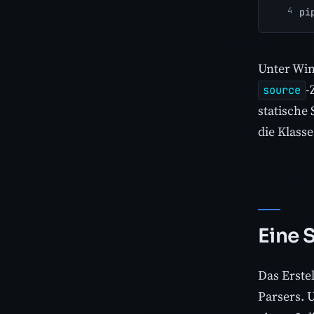
pi
Unter Win
-
source
statische 
die Klass
Eine 
Das Erste
Parsers. 