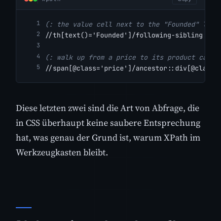
(: the value cell next to the "Founded" labe
//th[text()='Founded']/following-sibling::td
(: walk up from a price to its product card 
//span[@class='price']/ancestor::div[@class=
Diese letzten zwei sind die Art von Abfrage, die
in CSS überhaupt keine saubere Entsprechung
hat, was genau der Grund ist, warum XPath im
Werkzeugkasten bleibt.