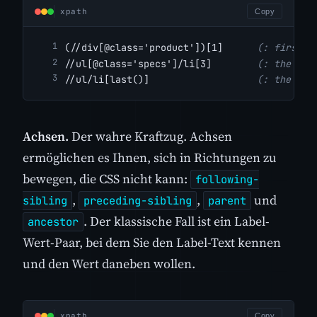
xpath
Copy
(//div[@class='product'])[1]      
(: first m
//ul[@class='specs']/li[3]        
(: the thi
//ul/li[last()]                   
(: the fin
Achsen.
Der wahre Kraftzug. Achsen
ermöglichen es Ihnen, sich in Richtungen zu
bewegen, die CSS nicht kann:
following-
,
,
und
sibling
preceding-sibling
parent
. Der klassische Fall ist ein Label-
ancestor
Wert-Paar, bei dem Sie den Label-Text kennen
und den Wert daneben wollen.
xpath
Copy