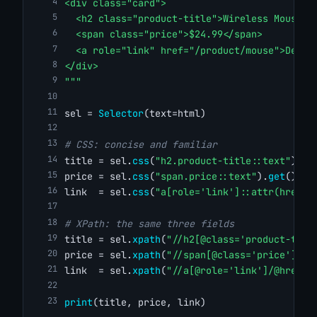
<div class="card">
  <h2 class="product-title">Wireless Mouse</
  <span class="price">$24.99</span>
  <a role="link" href="/product/mouse">Detai
</div>
"""
sel = 
Selector
(text=html)
# CSS: concise and familiar
title = sel.
css
(
"h2.product-title::text"
).
ge
price = sel.
css
(
"span.price::text"
).
get
()
link  = sel.
css
(
"a[role='link']::attr(href)"
# XPath: the same three fields
title = sel.
xpath
(
"//h2[@class='product-titl
price = sel.
xpath
(
"//span[@class='price']/te
link  = sel.
xpath
(
"//a[@role='link']/@href"
)
print
(title, price, link)