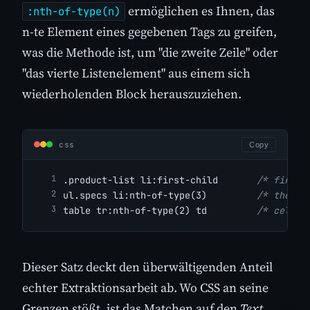
ermöglichen es Ihnen, das
:nth-of-type(n)
n-te Element eines gegebenen Tags zu greifen,
was die Methode ist, um "die zweite Zeile" oder
"das vierte Listenelement" aus einem sich
wiederholenden Block herauszuziehen.
css
Copy
.product-list li:first-child       
/* first 
ul.specs li:nth-of-type(3)         
/* the th
table tr:nth-of-type(2) td         
/* cells 
Dieser Satz deckt den überwältigenden Anteil
echter Extraktionsarbeit ab. Wo CSS an seine
Grenzen stößt, ist das Matchen auf den
Text
,