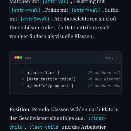
Matchen mit
, Teilstring mit
[attr=val]
, Präfix mit
, Suffix
[attr*=val]
[attr^=val]
mit
. Attributselektoren sind oft
[attr$=val]
Ihr stabilster Anker, da Datenattribute sich
weniger ändern als visuelle Klassen.
css
Copy
a[role='link']            
/* anchors with ro
[data-testid='price']     
/* any element wit
a[href^='/product/']      
/* anchors whose h
Position.
Pseudo-Klassen wählen nach Platz in
der Geschwisterreihenfolge aus.
:first-
,
und das Arbeitstier
child
:last-child