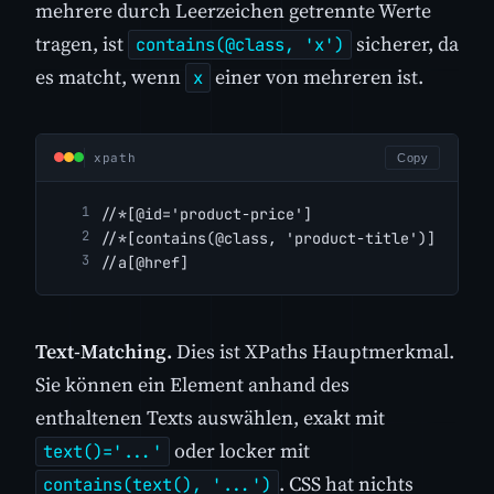
mehrere durch Leerzeichen getrennte Werte
tragen, ist
sicherer, da
contains(@class, 'x')
es matcht, wenn
einer von mehreren ist.
x
xpath
Copy
//*[@id='product-price']                  
(:
//*[contains(@class, 'product-title')]    
(:
//a[@href]                                
(:
Text-Matching.
Dies ist XPaths Hauptmerkmal.
Sie können ein Element anhand des
enthaltenen Texts auswählen, exakt mit
oder locker mit
text()='...'
. CSS hat nichts
contains(text(), '...')