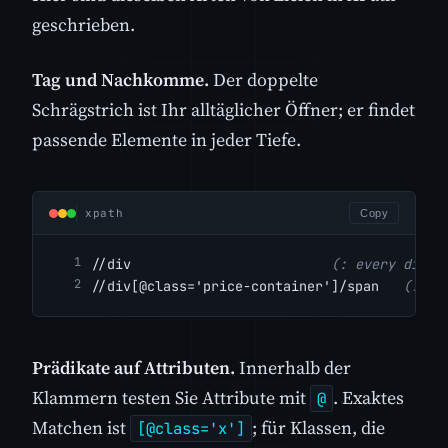
geschrieben.
Tag und Nachkomme.
Der doppelte
Schrägstrich ist Ihr alltäglicher Öffner; er findet
passende Elemente in jeder Tiefe.
xpath
Copy
//div                         
(: every div o
//div[@class='price-container']/span   
(: di
Prädikate auf Attributen.
Innerhalb der
Klammern testen Sie Attribute mit
. Exaktes
@
Matchen ist
; für Klassen, die
[@class='x']