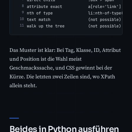
attribute exact           a[role='link']    
nth of type               li:nth-of-type(3) 
text match                (not possible)    
walk up the tree          (not possible)    
Das Muster ist klar: Bei Tag, Klasse, ID, Attribut
und Position ist die Wahl meist
Geschmackssache, und CSS gewinnt bei der
Kürze. Die letzten zwei Zeilen sind, wo XPath
allein steht.
Beides in Python ausführen