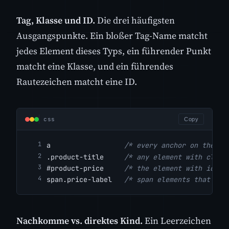
Tag, Klasse und ID.
Die drei häufigsten
Ausgangspunkte. Ein bloßer Tag-Name matcht
jedes Element dieses Typs, ein führender Punkt
matcht eine Klasse, und ein führendes
Rautezeichen matcht eine ID.
css
Copy
a                  
/* every anchor on the pa
.product-title     
/* any element with class
#product-price     
/* the element with id pr
span.price-label   
/* span elements that als
Nachkomme vs. direktes Kind.
Ein Leerzeichen