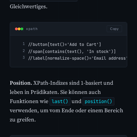
Gleichwertiges.
xpath
Copy
//button[text()='Add to Cart']
//span[contains(text(), 'In stock')]
//label[normalize-space()='Email address']
Position.
XPath-Indizes sind 1-basiert und
leben in Prädikaten. Sie können auch
Funktionen wie
und
last()
position()
verwenden, um vom Ende oder einem Bereich
zu greifen.