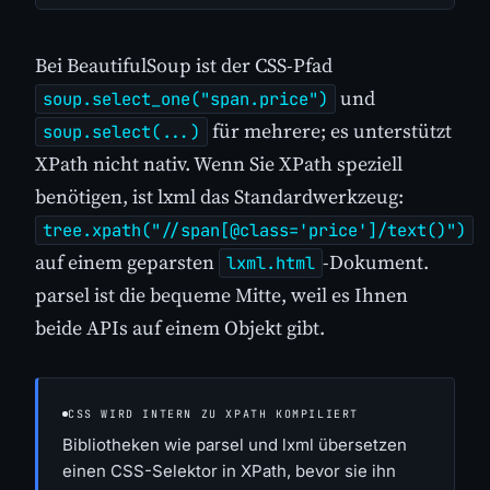
Bei BeautifulSoup ist der CSS-Pfad
und
soup.select_one("span.price")
für mehrere; es unterstützt
soup.select(...)
XPath nicht nativ. Wenn Sie XPath speziell
benötigen, ist lxml das Standardwerkzeug:
tree.xpath("//span[@class='price']/text()")
auf einem geparsten
-Dokument.
lxml.html
parsel ist die bequeme Mitte, weil es Ihnen
beide APIs auf einem Objekt gibt.
CSS WIRD INTERN ZU XPATH KOMPILIERT
Bibliotheken wie parsel und lxml übersetzen
einen CSS-Selektor in XPath, bevor sie ihn