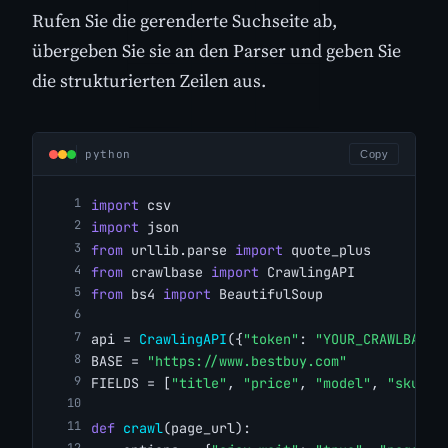
Rufen Sie die gerenderte Suchseite ab,
übergeben Sie sie an den Parser und geben Sie
die strukturierten Zeilen aus.
python
Copy
import
 csv
import
 json
from
 urllib.parse 
import
 quote_plus
from
 crawlbase 
import
 CrawlingAPI
from
 bs4 
import
 BeautifulSoup
api = 
CrawlingAPI
({
"token"
: 
"YOUR_CRAWLBASE_
BASE = 
"https://www.bestbuy.com"
FIELDS = [
"title"
, 
"price"
, 
"model"
, 
"sku"
, 
def
crawl
(page_url):