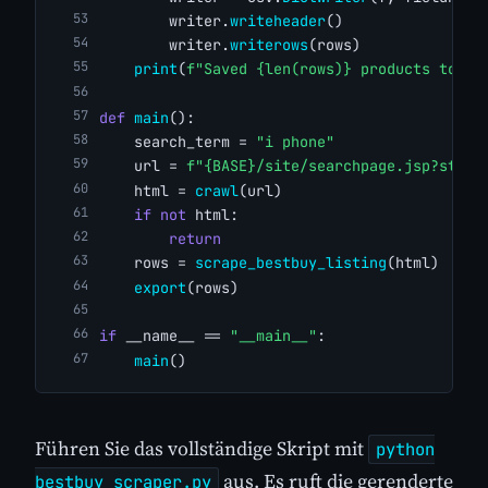
        writer.
writeheader
()
        writer.
writerows
(rows)
print
(
f"Saved {len(rows)} products to {n
def
main
():
    search_term = 
"i phone"
    url = 
f"{BASE}/site/searchpage.jsp?st={q
    html = 
crawl
(url)
if
not
 html:
return
    rows = 
scrape_bestbuy_listing
(html)
export
(rows)
if
 __name__ == 
"__main__"
:
main
()
Führen Sie das vollständige Skript mit
python
aus. Es ruft die gerenderte
bestbuy_scraper.py