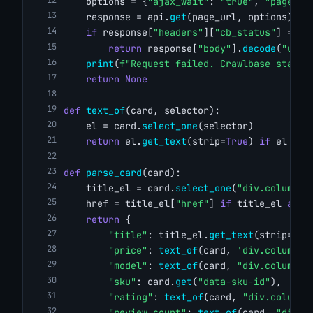
    options = {
"ajax_wait"
: 
"true"
, 
"page_wa
    response = api.
get
(page_url, options)
if
 response[
"headers"
][
"cb_status"
] == 
"
return
 response[
"body"
].
decode
(
"utf-
print
(
f"Request failed. Crawlbase status
return
None
def
text_of
(card, selector):
    el = card.
select_one
(selector)
return
 el.
get_text
(strip=
True
) 
if
 el 
els
def
parse_card
(card):
    title_el = card.
select_one
(
"div.column-m
    href = title_el[
"href"
] 
if
 title_el 
and
 
return
 {
"title"
: title_el.
get_text
(strip=
Tru
"price"
: 
text_of
(card, 
'div.column-r
"model"
: 
text_of
(card, 
"div.column-m
"sku"
: card.
get
(
"data-sku-id"
),
"rating"
: 
text_of
(card, 
"div.column-
"review_count"
: 
text_of
(card, 
"div.c