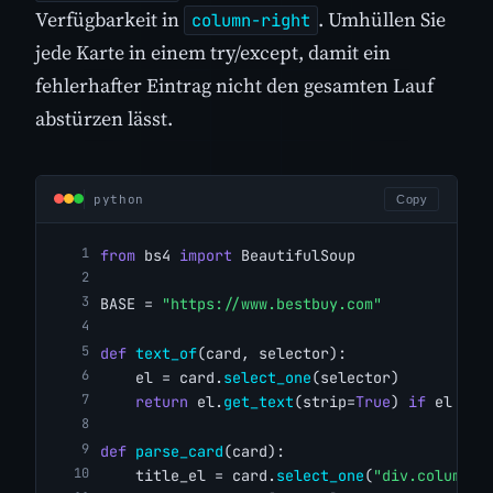
Verfügbarkeit in
. Umhüllen Sie
column-right
jede Karte in einem try/except, damit ein
fehlerhafter Eintrag nicht den gesamten Lauf
abstürzen lässt.
python
Copy
from
 bs4 
import
 BeautifulSoup
BASE = 
"https://www.bestbuy.com"
def
text_of
(card, selector):
    el = card.
select_one
(selector)
return
 el.
get_text
(strip=
True
) 
if
 el 
els
def
parse_card
(card):
    title_el = card.
select_one
(
"div.column-m