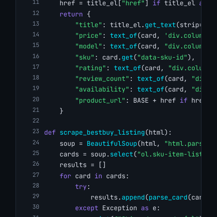
    href = title_el[
"href"
] 
if
 title_el 
and
 
return
 {
"title"
: title_el.
get_text
(strip=
Tru
"price"
: 
text_of
(card, 
'div.column-r
"model"
: 
text_of
(card, 
"div.column-m
"sku"
: card.
get
(
"data-sku-id"
),
"rating"
: 
text_of
(card, 
"div.column-
"review_count"
: 
text_of
(card, 
"div.c
"availability"
: 
text_of
(card, 
"div.c
"product_url"
: BASE + href 
if
 href 
e
    }
def
scrape_bestbuy_listing
(html):
    soup = 
BeautifulSoup
(html, 
"html.parser"
    cards = soup.
select
(
"ol.sku-item-list li
    results = []
for
 card 
in
 cards:
try
:
            results.
append
(
parse_card
(card))
except
 Exception 
as
 e: