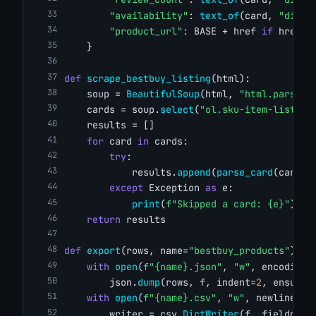
"availability"
: 
text_of
(card, 
"div.c
"product_url"
: BASE + href 
if
 href 
e
    }
def
scrape_bestbuy_listing
(html):
    soup = 
BeautifulSoup
(html, 
"html.parser"
    cards = soup.
select
(
"ol.sku-item-list li
    results = []
for
 card 
in
 cards:
try
:
            results.
append
(
parse_card
(card))
except
 Exception 
as
 e:
print
(
f"Skipped a card: {e}"
)
return
 results
def
export
(rows, name=
"bestbuy_products"
):
with
open
(
f"{name}.json"
, 
"w"
, encoding=
        json.
dump
(rows, f, indent=
2
, ensure_
with
open
(
f"{name}.csv"
, 
"w"
, newline=
""
        writer = csv.
DictWriter
(f, fieldname