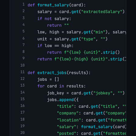
def
format_salary
(card):
    salary = card.
get
(
"extractedSalary"
)
if
not
 salary:
return
""
    low, high = salary.
get
(
"min"
), salary.
ge
    unit = salary.
get
(
"type"
, 
""
)
if
 low == high:
return
f"{low} {unit}"
.
strip
()
return
f"{low}-{high} {unit}"
.
strip
()
def
extract_jobs
(results):
    jobs = []
for
 card 
in
 results:
        job_key = card.
get
(
"jobkey"
, 
""
)
        jobs.
append
({
"title"
: card.
get
(
"title"
, 
""
),
"company"
: card.
get
(
"company"
, 
"
"location"
: card.
get
(
"formattedL
"salary"
: 
format_salary
(card),
"posted"
: card.
get
(
"formattedRel