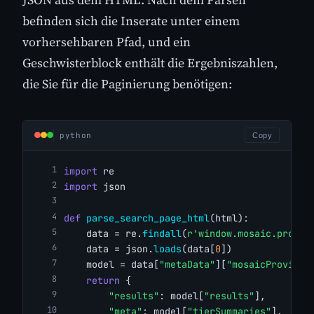
befinden sich die Inserate unter einem
vorhersehbaren Pfad, und ein
Geschwisterblock enthält die Ergebniszahlen,
die Sie für die Paginierung benötigen:
python
Copy
import
 re
import
 json
def
parse_search_page_html
(html):
    data = re.
findall
(
r'window.mosaic.provid
    data = json.
loads
(data[
0
])
    model = data[
"metaData"
][
"mosaicProvider
return
 {
"results"
: model[
"results"
],
"meta"
: model[
"tierSummaries"
],