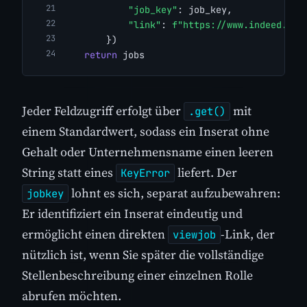
"job_key"
: job_key,
"link"
: 
f"https://www.indeed.com
        })
return
 jobs
Jeder Feldzugriff erfolgt über
mit
.get()
einem Standardwert, sodass ein Inserat ohne
Gehalt oder Unternehmensname einen leeren
String statt eines
liefert. Der
KeyError
lohnt es sich, separat aufzubewahren:
jobkey
Er identifiziert ein Inserat eindeutig und
ermöglicht einen direkten
-Link, der
viewjob
nützlich ist, wenn Sie später die vollständige
Stellenbeschreibung einer einzelnen Rolle
abrufen möchten.