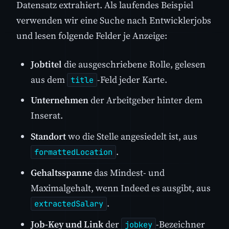
Datensatz extrahiert. Als laufendes Beispiel
verwenden wir eine Suche nach Entwicklerjobs
und lesen folgende Felder je Anzeige:
Jobtitel
die ausgeschriebene Rolle, gelesen
aus dem
-Feld jeder Karte.
title
Unternehmen
der Arbeitgeber hinter dem
Inserat.
Standort
wo die Stelle angesiedelt ist, aus
.
formattedLocation
Gehaltsspanne
das Mindest- und
Maximalgehalt, wenn Indeed es ausgibt, aus
.
extractedSalary
Job-Key und Link
der
-Bezeichner
jobkey