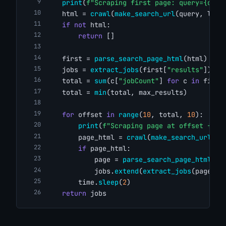
print
(
f"Scraping first page: query={quer
    html = 
crawl
(
make_search_url
(query, loca
if
not
 html:
return
 []
    first = 
parse_search_page_html
(html)
    jobs = 
extract_jobs
(first[
"results"
])
    total = 
sum
(c[
"jobCount"
] 
for
 c 
in
 first
    total = 
min
(total, max_results)
for
 offset 
in
range
(
10
, total, 
10
):
print
(
f"Scraping page at offset {off
        page_html = 
crawl
(
make_search_url
(qu
if
 page_html:
            page = 
parse_search_page_html
(pa
            jobs.
extend
(
extract_jobs
(page[
"r
        time.
sleep
(
2
)
return
 jobs