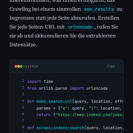
Crawling bei einem sinnvollen
zu
max_results
begrenzen statt jede Seite abzurufen. Erstellen
Sie jede Seiten-URL mit
, rufen Sie
urlencode
sie ab und akkumulieren Sie die extrahierten
Datensätze.
python
Copy
import
 time
from
 urllib.parse 
import
 urlencode
def
make_search_url
(query, location, offset)
    params = {
"q"
: query, 
"l"
: location, 
"fi
return
f"https://www.indeed.com/jobs?{ur
def
scrape_indeed_search
(query, location, ma