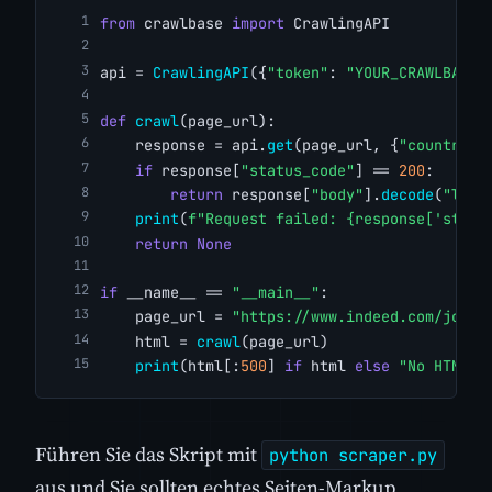
from
 crawlbase 
import
 CrawlingAPI
api = 
CrawlingAPI
({
"token"
: 
"YOUR_CRAWLBASE_
def
crawl
(page_url):
    response = api.
get
(page_url, {
"country"
:
if
 response[
"status_code"
] == 
200
:
return
 response[
"body"
].
decode
(
"lati
print
(
f"Request failed: {response['statu
return
None
if
 __name__ == 
"__main__"
:
    page_url = 
"https://www.indeed.com/jobs?
    html = 
crawl
(page_url)
print
(html[:
500
] 
if
 html 
else
"No HTML r
Führen Sie das Skript mit
python scraper.py
aus und Sie sollten echtes Seiten-Markup