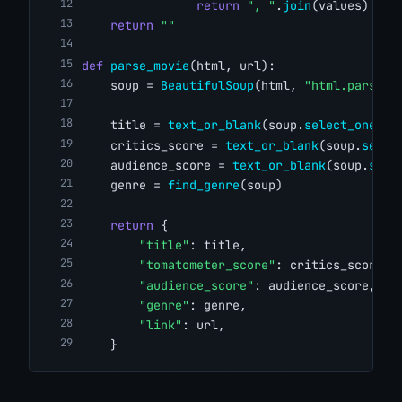
return
", "
.
join
(values)
return
""
def
parse_movie
(html, url):
    soup = 
BeautifulSoup
(html, 
"html.parser"
    title = 
text_or_blank
(soup.
select_one
(
'h
    critics_score = 
text_or_blank
(soup.
selec
    audience_score = 
text_or_blank
(soup.
sele
    genre = 
find_genre
(soup)
return
 {
"title"
: title,
"tomatometer_score"
: critics_score,
"audience_score"
: audience_score,
"genre"
: genre,
"link"
: url,
    }