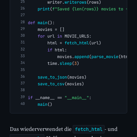
        writer.
writerows
(rows)
print
(
f"Saved {len(rows)} movies to {fil
def
main
():
    movies = []
for
 url 
in
 MOVIE_URLS:
        html = 
fetch_html
(url)
if
 html:
            movies.
append
(
parse_movie
(html, 
        time.
sleep
(
3
)
save_to_json
(movies)
save_to_csv
(movies)
if
 __name__ == 
"__main__"
:
main
()
Das wiederverwendet die
- und
fetch_html