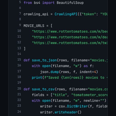
from
 bs4 
import
 BeautifulSoup
crawling_api = 
CrawlingAPI
({
"token"
: 
"YOUR_C
MOVIE_URLS = [
"https://www.rottentomatoes.com/m/beetle
"https://www.rottentomatoes.com/m/deadpo
"https://www.rottentomatoes.com/m/twiste
]
def
save_to_json
(rows, filename=
"movies.json
with
open
(filename, 
"w"
) 
as
 f:
        json.
dump
(rows, f, indent=
4
)
print
(
f"Saved {len(rows)} movies to {fil
def
save_to_csv
(rows, filename=
"movies.csv"
)
    fields = [
"title"
, 
"tomatometer_score"
, 
with
open
(filename, 
"w"
, newline=
""
) 
as
 
        writer = csv.
DictWriter
(f, fieldname
        writer.
writeheader
()