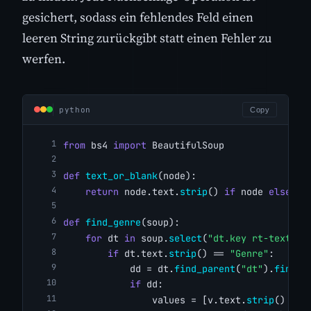
gesichert, sodass ein fehlendes Feld einen
leeren String zurückgibt statt einen Fehler zu
werfen.
python
Copy
from
 bs4 
import
 BeautifulSoup
def
text_or_blank
(node):
return
 node.text.
strip
() 
if
 node 
else
""
def
find_genre
(soup):
for
 dt 
in
 soup.
select
(
"dt.key rt-text"
):
if
 dt.text.
strip
() == 
"Genre"
:
            dd = dt.
find_parent
(
"dt"
).
find_n
if
 dd:
                values = [v.text.
strip
() 
for