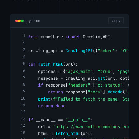
python
Copy
from
 crawlbase 
import
 CrawlingAPI
crawling_api = 
CrawlingAPI
({
"token"
: 
"YOUR_C
def
fetch_html
(url):
    options = {
"ajax_wait"
: 
"true"
, 
"page_wa
    response = crawling_api.
get
(url, options
if
 response[
"headers"
][
"cb_status"
] == 
"
return
 response[
"body"
].
decode
(
"utf-
print
(
f"Failed to fetch the page. Status
return
None
if
 __name__ == 
"__main__"
:
    url = 
"https://www.rottentomatoes.com/m/
    html = 
fetch_html
(url)