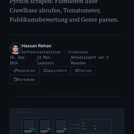
Python scrapen: Filmseiten über
Crawlbase abrufen, Tomatometer,
Publikumsbewertung und Genre parsen.
Hassan Rehan
HR
Softwareentwickler · Crawlbase
18. Sep.
12 Min.
Aktualisiert vor 2
2024
Lesezeit
Monaten
Kopieren
Speichern
Teilen
Markdown