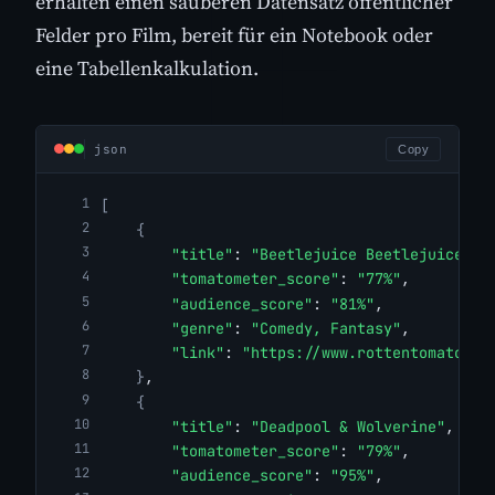
erhalten einen sauberen Datensatz öffentlicher
Felder pro Film, bereit für ein Notebook oder
eine Tabellenkalkulation.
json
Copy
[
{
"title"
: 
"Beetlejuice Beetlejuice"
,
"tomatometer_score"
: 
"77%"
,
"audience_score"
: 
"81%"
,
"genre"
: 
"Comedy, Fantasy"
,
"link"
: 
"https://www.rottentomatoes.
}
,
{
"title"
: 
"Deadpool & Wolverine"
,
"tomatometer_score"
: 
"79%"
,
"audience_score"
: 
"95%"
,