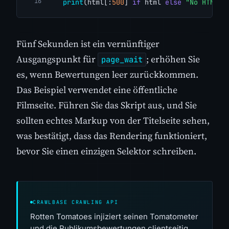
print
(html[:
500
] 
if
 html 
else
"No HTML r
Fünf Sekunden ist ein vernünftiger
Ausgangspunkt für
; erhöhen Sie
page_wait
es, wenn Bewertungen leer zurückkommen.
Das Beispiel verwendet eine öffentliche
Filmseite. Führen Sie das Skript aus, und Sie
sollten echtes Markup von der Titelseite sehen,
was bestätigt, dass das Rendering funktioniert,
bevor Sie einen einzigen Selektor schreiben.
CRAWLBASE CRAWLING API
Rotten Tomatoes injiziert seinen Tomatometer
und die Publikumsbewertungen clientseitig,