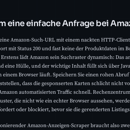
 eine einfache Anfrage bei Amaz
eine Amazon-Such-URL mit einem nackten HTTP-Client a
ort mit Status 200 und fast keine der Produktdaten im B
. Erstens lädt Amazon sein Suchraster dynamisch: Das a
 eine Hülle, und der wichtige Inhalt füllt sich über Jav
in einem Browser läuft. Speichern Sie einen rohen Abruf 
ststellen, dass die gesponserten Karten schlicht nicht 
Amazon automatisierten Traffic schnell. Rechenzentru
ster, die nicht wie ein echter Browser aussehen, wer
rdert oder blockiert, bevor sie die gerenderten Listings
ionierender Amazon-Anzeigen-Scraper braucht also zwei