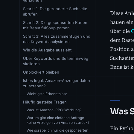
verstehen
Schritt 1: Die gerenderte Suchseite
Diese Anl
abrufen
bauen ein
Schritt 2: Die gesponserten Karten
mit BeautifulSoup parsen
über die
C
Schritt 3: Alles zusammenfügen und
dem Raste
das Keyword analysieren
Position 
Wie die Ausgabe aussieht
Suchseite
Über Keywords und Seiten hinweg
skalieren
Ende ist k
Unblockiert bleiben
Ist es legal, Amazon-Anzeigendaten
zu scrapen?
Wichtigste Erkenntnisse
Häufig gestellte Fragen
Was S
Was ist Amazon-PPC-Werbung?
Warum gibt eine einfache Anfrage
keine Anzeigen von Amazon zurück?
Ein Pytho
Wie scrape ich nur die gesponserten