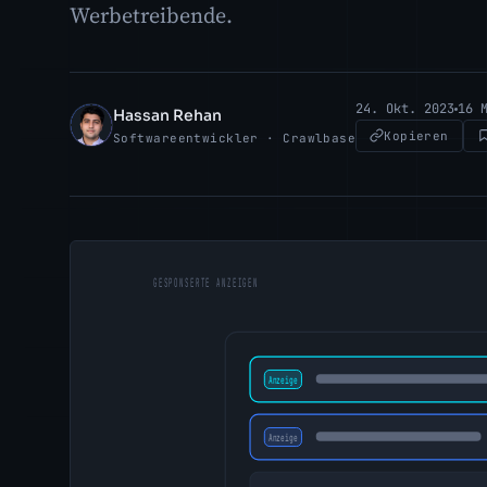
Werbetreibende.
24. Okt. 2023
16 
Hassan Rehan
HR
Kopieren
Softwareentwickler · Crawlbase