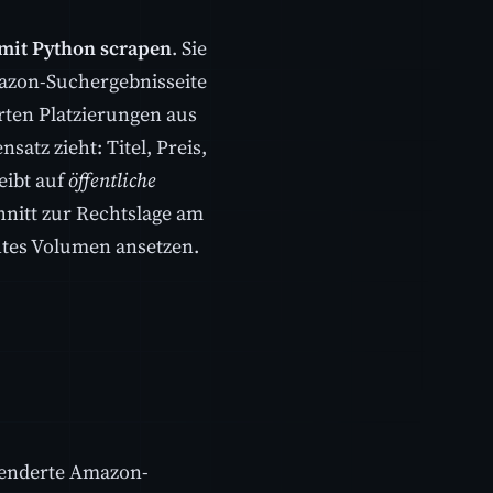
it Python scrapen
. Sie
mazon-Suchergebnisseite
rten Platzierungen aus
atz zieht: Titel, Preis,
eibt auf
öffentliche
hnitt zur Rechtslage am
chtes Volumen ansetzen.
renderte Amazon-