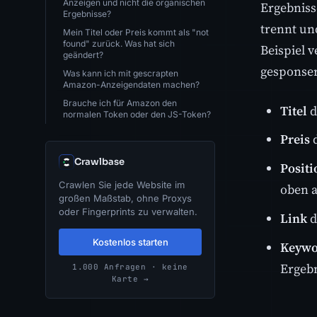
Anzeigen und nicht die organischen
Ergebniss
Ergebnisse?
trennt un
Mein Titel oder Preis kommt als "not
found" zurück. Was hat sich
Beispiel 
geändert?
gesponser
Was kann ich mit gescrapten
Amazon-Anzeigendaten machen?
Brauche ich für Amazon den
Titel
d
normalen Token oder den JS-Token?
Preis
d
Crawlbase
Positi
Crawlen Sie jede Website im
oben a
großen Maßstab, ohne Proxys
oder Fingerprints zu verwalten.
Link
d
Kostenlos starten
Keywo
Ergeb
1.000 Anfragen · keine
Karte →