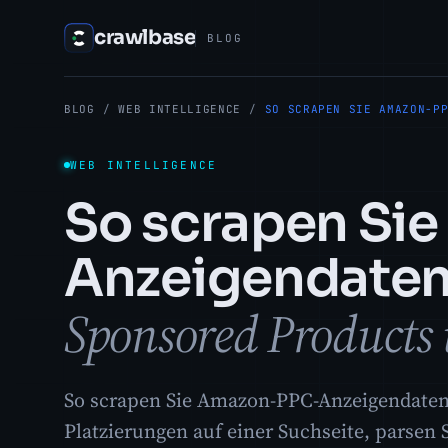
crawlbase
BLOG
BLOG
/
WEB INTELLIGENCE
/
SO SCRAPEN SIE AMAZON-P
WEB INTELLIGENCE
So scrapen Si
Anzeigendate
Sponsored Products
So scrapen Sie Amazon-PPC-Anzeigendaten 
Platzierungen auf einer Suchseite, parsen S