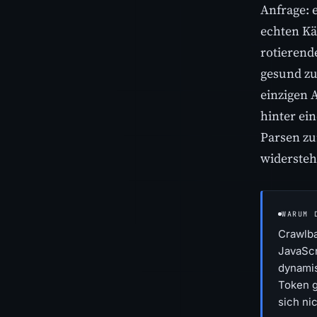
Anfrage: e
echten Kä
rotierend
gesund zu 
einzigen A
hinter ei
Parsen zu
widersteh
WARUM 
Crawlba
JavaScr
dynamis
Token g
sich ni