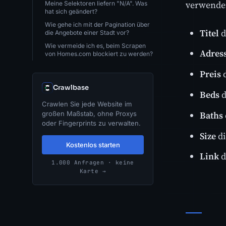
verwenden
Meine Selektoren liefern "N/A". Was
hat sich geändert?
Wie gehe ich mit der Pagination über
Titel
d
die Angebote einer Stadt vor?
Wie vermeide ich es, beim Scrapen
Adres
von Homes.com blockiert zu werden?
Preis
d
Crawlbase
Beds
d
Crawlen Sie jede Website im
Baths
großen Maßstab, ohne Proxys
oder Fingerprints zu verwalten.
Size
di
Kostenlos starten
Link
d
1.000 Anfragen · keine
Karte →