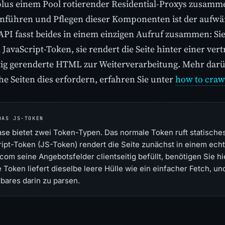
lus einem Pool rotierender Residential-Proxys zusamme
ühren und Pflegen dieser Komponenten ist der aufwänd
API fasst beides in einem einzigen Aufruf zusammen: Si
 JavaScript-Token, sie rendert die Seite hinter einer v
ertig gerenderte HTML zur Weiterverarbeitung. Mehr da
e Seiten dies erfordern, erfahren Sie unter
how to crawl
DAS JS-TOKEN
se bietet zwei Token-Typen. Das normale Token ruft statische
ipt-Token (JS-Token) rendert die Seite zunächst in einem ech
om seine Angebotsfelder clientseitig befüllt, benötigen Sie h
 Token liefert dieselbe leere Hülle wie ein einfacher Fetch, und
bares darin zu parsen.