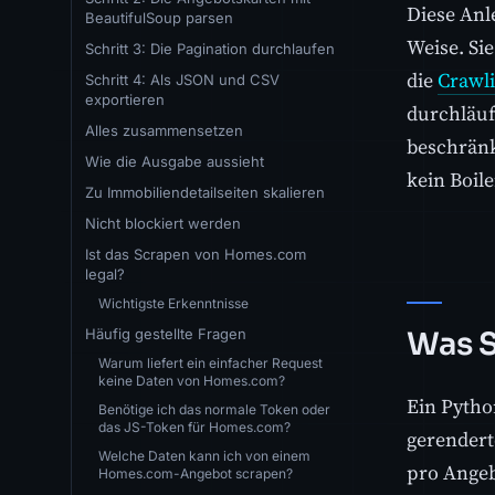
Diese Anl
BeautifulSoup parsen
Weise. Sie
Schritt 3: Die Pagination durchlaufen
die
Crawl
Schritt 4: Als JSON und CSV
exportieren
durchläuf
Alles zusammensetzen
beschränk
Wie die Ausgabe aussieht
kein Boile
Zu Immobiliendetailseiten skalieren
Nicht blockiert werden
Ist das Scrapen von Homes.com
legal?
Wichtigste Erkenntnisse
Häufig gestellte Fragen
Was S
Warum liefert ein einfacher Request
keine Daten von Homes.com?
Ein Pytho
Benötige ich das normale Token oder
das JS-Token für Homes.com?
gerendert
Welche Daten kann ich von einem
pro Angeb
Homes.com-Angebot scrapen?