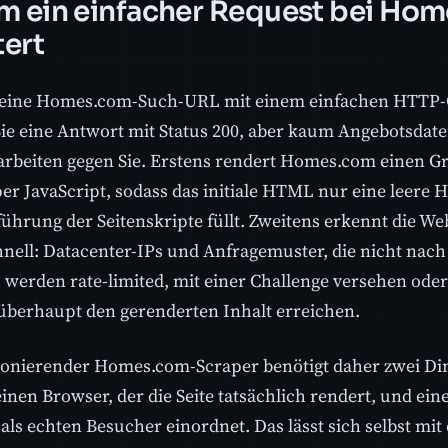
 ein einfacher Request bei Ho
tert
eine Homes.com-Such-URL mit einem einfachen HTTP-C
Sie eine Antwort mit Status 200, aber kaum Angebotsdate
arbeiten gegen Sie. Erstens rendert Homes.com einen Gro
r JavaScript, sodass das initiale HTML nur eine leere Hül
ührung der Seitenskripte füllt. Zweitens erkennt die We
chnell: Datacenter-IPs und Anfragemuster, die nicht na
 werden rate-limited, mit einer Challenge versehen oder
 überhaupt den gerenderten Inhalt erreichen.
ionierender Homes.com-Scraper benötigt daher zwei Din
inen Browser, der die Seite tatsächlich rendert, und eine
 als echten Besucher einordnet. Das lässt sich selbst mi