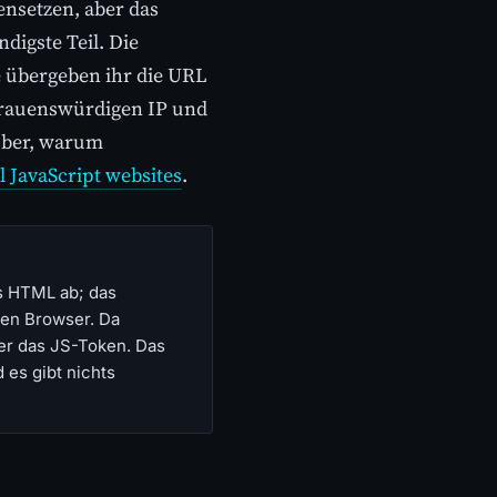
nsetzen, aber das
igste Teil. Die
e übergeben ihr die URL
ertrauenswürdigen IP und
rüber, warum
 JavaScript websites
.
s HTML ab; das
ten Browser. Da
ier das JS-Token. Das
 es gibt nichts