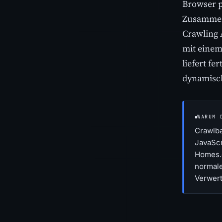
Browser p
Zusammenf
Crawling 
mit einem
liefert f
dynamisch
WARUM 
Crawlba
JavaScr
Homes.c
normale
Verwert