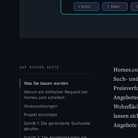
AUF DIESER SEITE
Homes.com
Such- und
Was Sie bauen werden
Preisverf
Warum ein einfacher Request bei
Angebotss
Homes.com scheitert
Wohnfläch
Voraussetzungen
lassen si
Projekt einrichten
Schritt 1: Die gerenderte Suchseite
Angebote 
abrufen
Schritt 2: Die Angebotskarten mit