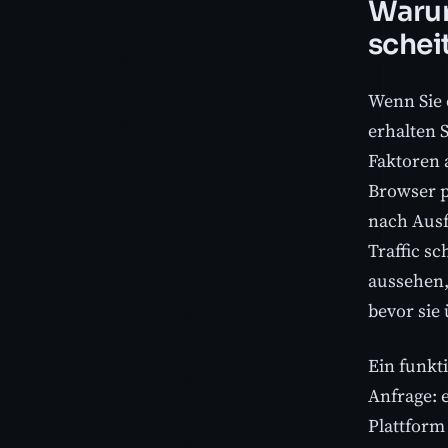
Warum
schei
Wenn Sie 
erhalten 
Faktoren 
Browser pe
nach Ausf
Traffic s
aussehen,
bevor sie
Ein funkt
Anfrage: e
Plattform