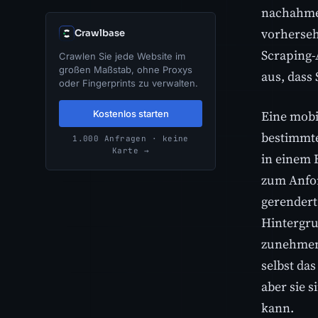
nachahmen
vorhersehb
Crawlbase
Scraping-
Crawlen Sie jede Website im
großen Maßstab, ohne Proxys
aus, dass
oder Fingerprints zu verwalten.
Eine mobi
Kostenlos starten
bestimmte
1.000 Anfragen · keine
Karte →
in einem 
zum Anfor
gerendert
Hintergru
zunehmend
selbst da
aber sie 
kann.