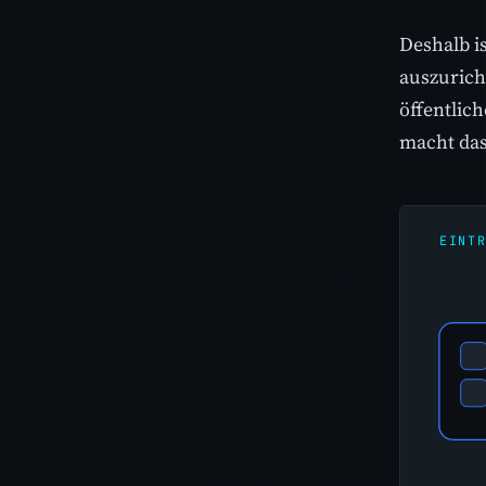
Deshalb is
auszuricht
öffentlic
macht da