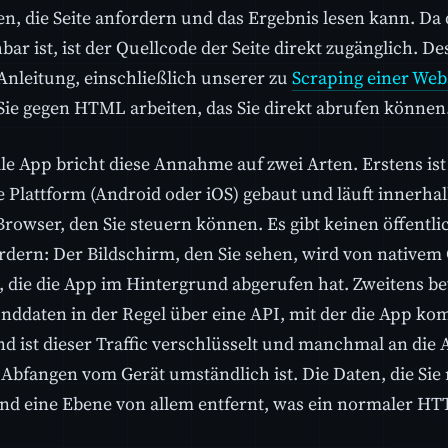
, die Seite anfordern und das Ergebnis lesen kann. Da 
ar ist, ist der Quellcode der Seite direkt zugänglich. De
Anleitung, einschließlich unserer zu
Scraping einer Web
 Sie gegen HTML arbeiten, das Sie direkt abrufen können
le App bricht diese Annahme auf zwei Arten. Erstens ist
 Plattform (Android oder iOS) gebaut und läuft innerhal
Browser, den Sie steuern können. Es gibt keinen öffentl
dern: Der Bildschirm, den Sie sehen, wird von nativem
, die die App im Hintergrund abgerufen hat. Zweitens b
nddaten in der Regel über eine API, mit der die App ko
 ist dieser Traffic verschlüsselt und manchmal an die 
s Abfangen vom Gerät umständlich ist. Die Daten, die Sie
sind eine Ebene von allem entfernt, was ein normaler H