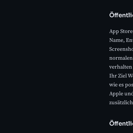
Öffentl
App Stores
Name, Ent
Screensho
normalen 
verhalten
Ihr Ziel W
wie es pos
Apple und
zusätzlic
Öffentl