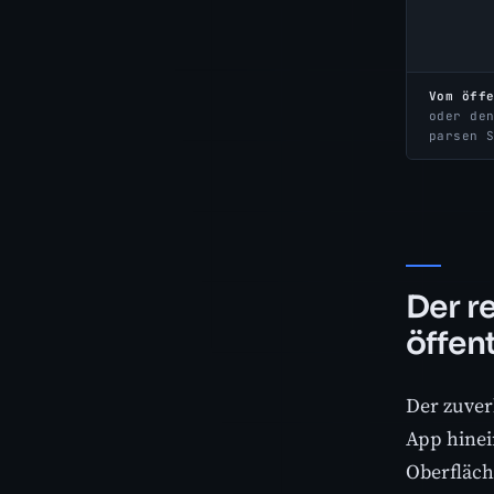
Vom öff
oder de
parsen 
Der r
öffen
Der zuver
App hinei
Oberfläch