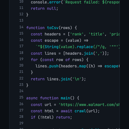
  console.
error
(
`Request failed: ${response.
return
null
;
}
function
toCsv
(rows) {
const
 headers = [
'rank'
, 
'title'
, 
'price'
,
const
 escape = (value) =>
`"${
String
(value).
replace
(/"/g, 
'""'
)}"`
const
 lines = [headers.
join
(
','
)];
for
 (
const
 row 
of
 rows) {
    lines.
push
(headers.
map
((h) => 
escape
(row
  }
return
 lines.
join
(
'\n'
);
}
async
function
main
() {
const
 url = 
'https://www.walmart.com/shop/
const
 html = 
await
crawl
(url);
if
 (!html) 
return
;