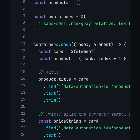
const
 products = [];
const
 containers = $(
'.sans-serif.mid-gray.relative.flex.flex
  );
  containers.
each
((index, element) => {
const
 card = $(element);
const
 product = { rank: index + 
1
 };
// Title
    product.title = card
      .
find
(
'[data-automation-id="product-ti
      .
text
()
      .
trim
();
// Price: split the currency symbol from
const
 priceString = card
      .
find
(
'[data-automation-id="product-pr
      .
text
()