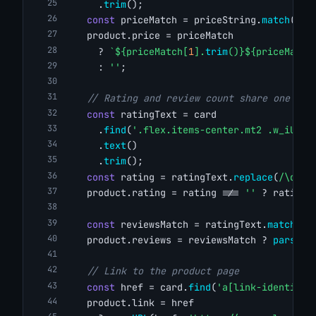
      .
trim
();
const
 priceMatch = priceString.
match
(
/([
    product.price = priceMatch
      ? 
`${priceMatch[
1
].
trim
()}${priceMatch
      : 
''
;
// Rating and review count share one blo
const
 ratingText = card
      .
find
(
'.flex.items-center.mt2 .w_iUH7'
      .
text
()
      .
trim
();
const
 rating = ratingText.
replace
(
/\d+\s
    product.rating = rating !== 
''
 ? rating 
const
 reviewsMatch = ratingText.
match
(
/(
    product.reviews = reviewsMatch ? 
parseIn
// Link to the product page
const
 href = card.
find
(
'a[link-identifie
    product.link = href