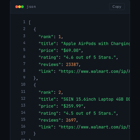
json
Copy
[
{
"rank"
: 
1
,
"title"
: 
"Apple AirPods with Charging Ca
"price"
: 
"$69.00"
,
"rating"
: 
"4.6 out of 5 Stars."
,
"reviews"
: 
23387
,
"link"
: 
"https://www.walmart.com/ip/Appl
}
,
{
"rank"
: 
2
,
"title"
: 
"SGIN 15.6inch Laptop 4GB DDR4 
"price"
: 
"$259.99"
,
"rating"
: 
"4.5 out of 5 Stars."
,
"reviews"
: 
2697
,
"link"
: 
"https://www.walmart.com/ip/SGIN
}