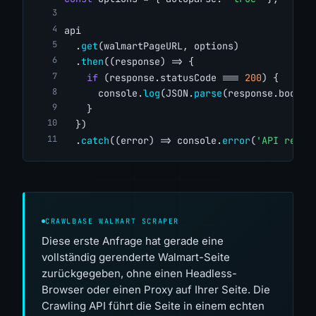
api
  .
get
(walmartPageURL, options)
  .
then
((response) => {
if
 (response.statusCode === 
200
) {
      console.
log
(JSON.
parse
(response.body))
    }
  })
  .
catch
((error) => console.
error
(
'API reque
CRAWLBASE WALMART SCRAPER
Diese erste Anfrage hat gerade eine
vollständig gerenderte Walmart-Seite
zurückgegeben, ohne einen Headless-
Browser oder einen Proxy auf Ihrer Seite. Die
Crawling API führt die Seite in einem echten