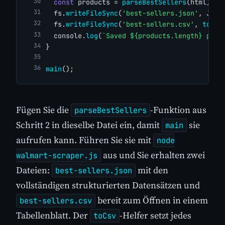
const
 products = 
parseBestSellers
(html);
  fs.
writeFileSync
(
'best-sellers.json'
, JSON
  fs.
writeFileSync
(
'best-sellers.csv'
, 
toCsv
  console.
log
(
`Saved ${products.length} prod
}
main
();
Fügen Sie die
-Funktion aus
parseBestSellers
Schritt 2 in dieselbe Datei ein, damit
sie
main
aufrufen kann. Führen Sie sie mit
node
aus und Sie erhalten zwei
walmart-scraper.js
Dateien:
mit den
best-sellers.json
vollständigen strukturierten Datensätzen und
bereit zum Öffnen in einem
best-sellers.csv
Tabellenblatt. Der
-Helfer setzt jedes
toCsv