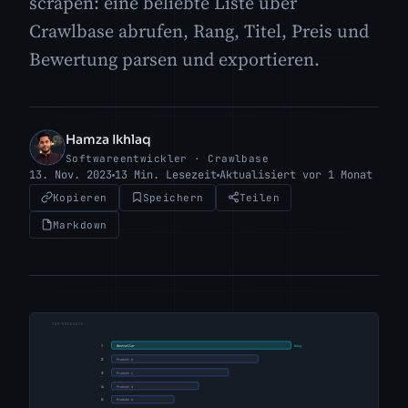
scrapen: eine beliebte Liste über
Crawlbase abrufen, Rang, Titel, Preis und
Bewertung parsen und exportieren.
Hamza Ikhlaq
HI
Softwareentwickler · Crawlbase
13. Nov. 2023
13 Min. Lesezeit
Aktualisiert vor 1 Monat
Kopieren
Speichern
Teilen
Markdown