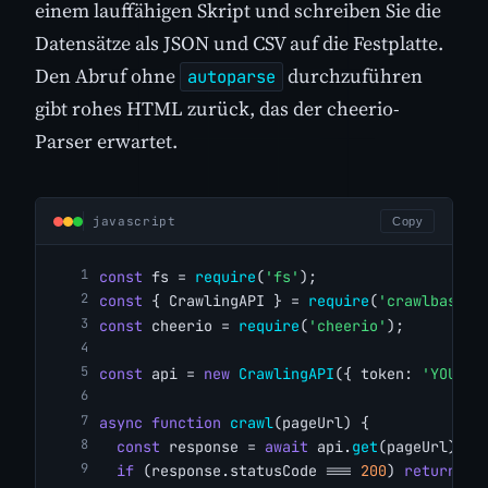
einem lauffähigen Skript und schreiben Sie die
Datensätze als JSON und CSV auf die Festplatte.
Den Abruf ohne
durchzuführen
autoparse
gibt rohes HTML zurück, das der cheerio-
Parser erwartet.
javascript
Copy
const
 fs = 
require
(
'fs'
);
const
 { CrawlingAPI } = 
require
(
'crawlbase'
)
const
 cheerio = 
require
(
'cheerio'
);
const
 api = 
new
CrawlingAPI
({ token: 
'YOUR_C
async
function
crawl
(pageUrl) {
const
 response = 
await
 api.
get
(pageUrl);
if
 (response.statusCode === 
200
) 
return
 re