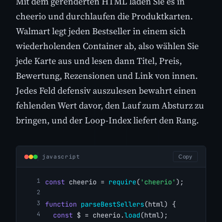
Mit dem gerenderten HTML laden Sie es in
cheerio und durchlaufen die Produktkarten.
Walmart legt jeden Bestseller in einem sich
wiederholenden Container ab, also wählen Sie
jede Karte aus und lesen dann Titel, Preis,
Bewertung, Rezensionen und Link von innen.
Jedes Feld defensiv auszulesen bewahrt einen
fehlenden Wert davor, den Lauf zum Absturz zu
bringen, und der Loop-Index liefert den Rang.
javascript
Copy
const
 cheerio = 
require
(
'cheerio'
);
function
parseBestSellers
(html) {
const
 $ = cheerio.
load
(html);