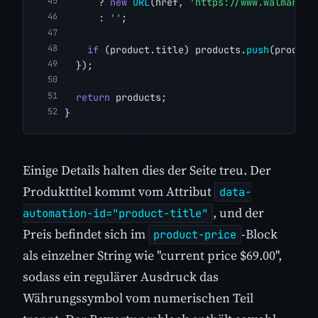
      ? 
new
URL
(href, 
'https://www.walmart.c
      : 
''
;
if
 (product.title) products.
push
(product
  });
return
 products;
}
Einige Details halten dies der Seite treu. Der
Produkttitel kommt vom Attribut
data-
, und der
automation-id="product-title"
Preis befindet sich im
-Block
product-price
als einzelner String wie "current price $69.00",
sodass ein regulärer Ausdruck das
Währungssymbol vom numerischen Teil