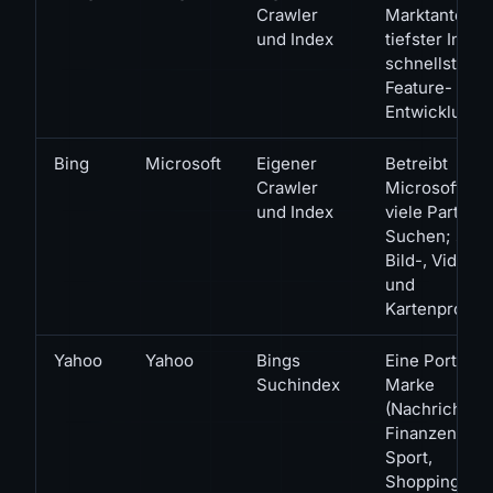
Crawler
Marktanteil,
und Index
tiefster Index
schnellste
Feature-
Entwicklung
Bing
Microsoft
Eigener
Betreibt
Crawler
Microsoft un
und Index
viele Partner-
Suchen; star
Bild-, Video-
und
Kartenproduk
Yahoo
Yahoo
Bings
Eine Portal-
Suchindex
Marke
(Nachrichten,
Finanzen,
Sport,
Shopping) au