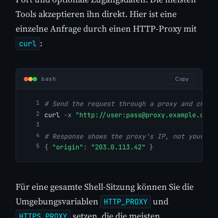
Tools akzeptieren ihn direkt. Hier ist eine
einzelne Anfrage durch einen HTTP-Proxy mit
:
curl
bash
Copy
# Send the request through a proxy and check
curl 
-x
"http://user:
pass@proxy.example.com
:
# Response shows the proxy's IP, not yours
{
"origin"
:
"203.0.113.42"
}
Für eine gesamte Shell-Sitzung können Sie die
Umgebungsvariablen
und
HTTP_PROXY
setzen, die die meisten
HTTPS_PROXY