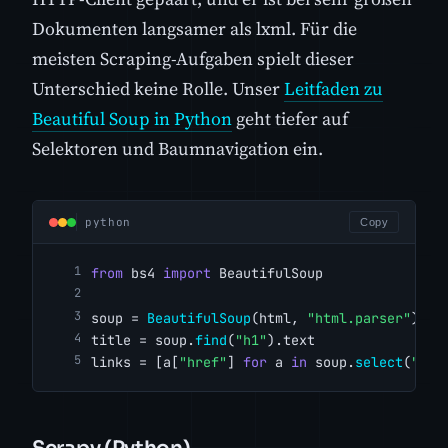
Dokumenten langsamer als lxml. Für die
meisten Scraping-Aufgaben spielt dieser
Unterschied keine Rolle. Unser
Leitfaden zu
Beautiful Soup in Python
geht tiefer auf
Selektoren und Baumnavigation ein.
python
Copy
from
 bs4 
import
 BeautifulSoup
soup = 
BeautifulSoup
(html, 
"html.parser"
)
title = soup.
find
(
"h1"
).text
links = [a[
"href"
] 
for
 a 
in
 soup.
select
(
"a[h