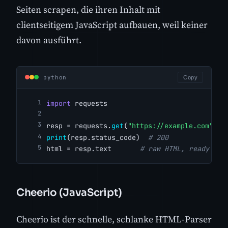
Seiten scrapen, die ihren Inhalt mit
clientseitigem JavaScript aufbauen, weil keiner
davon ausführt.
python
Copy
import
 requests
resp = requests.
get
(
"https://example.com"
)
print
(resp.status_code)  
# 200
html = resp.text       
# raw HTML, ready to 
Cheerio (JavaScript)
Cheerio ist der schnelle, schlanke HTML-Parser