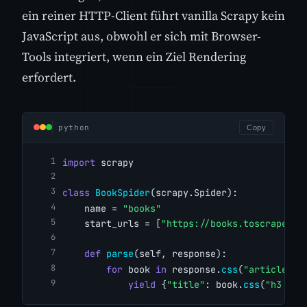
ein reiner HTTP-Client führt vanilla Scrapy kein
JavaScript aus, obwohl er sich mit Browser-
Tools integriert, wenn ein Ziel Rendering
erfordert.
python
Copy
import
 scrapy
class
BookSpider
(scrapy.Spider):
    name = 
"books"
    start_urls = [
"https://books.toscrape.co
def
parse
(self, response):
for
 book 
in
 response.
css
(
"article.pr
yield
 {
"title"
: book.
css
(
"h3 a::