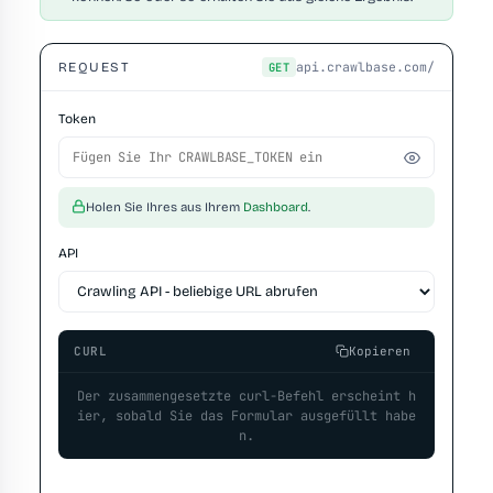
api.crawlbase.com/
REQUEST
GET
Token
Holen Sie Ihres aus Ihrem
Dashboard
.
API
CURL
Kopieren
Der zusammengesetzte curl-Befehl erscheint h
ier, sobald Sie das Formular ausgefüllt habe
n.