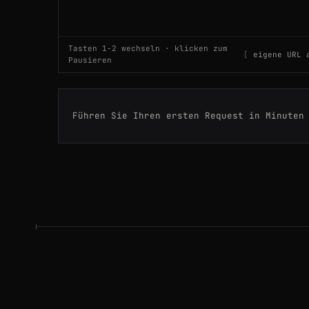
200
duolingo.com
/course/ko/en/Learn-
Tasten 1-2 wechseln · klicken zum
eigene URL 
Pausieren
200
duolingo.com
/profile/luca_dev
200
duolingo.com
/profile/luca_dev
Führen Sie Ihren ersten Request in Minuten
200
duolingo.com
/course/ko/en/Learn-
200
duolingo.com
/course/zh/en/Learn-
200
duolingo.com
/course/es/en/Learn-
200
duolingo.com
/course/pt/en/Learn-
200
duolingo.com
/learn
200
duolingo.com
/leaderboards