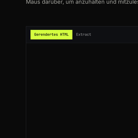
Maus darüber, um anzuhalten und mitzule
200
duolingo.com
/courses
200
duolingo.com
/course/es/en/Learn-
Gerendertes HTML
Extract
200
duolingo.com
/leaderboards
200
duolingo.com
/courses
200
duolingo.com
/course/ja/en/Learn-
200
duolingo.com
/profile/kenji88
200
duolingo.com
/es
200
duolingo.com
/course/de/en/Learn-
200
duolingo.com
/course/en/es/Aprend
200
duolingo.com
/course/de/en/Learn-