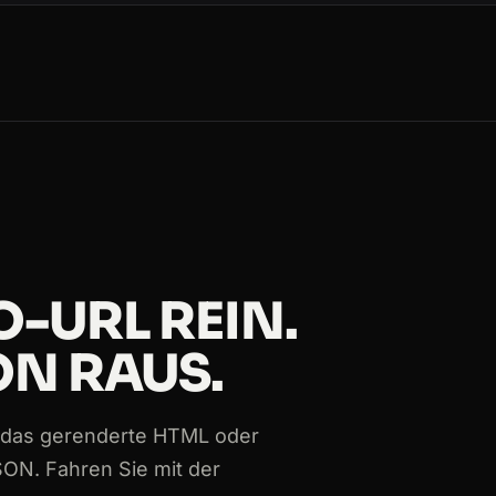
Portuguese
Japanese
German
-URL REIN.
ON RAUS.
Japanese
ie das gerenderte HTML oder
SON. Fahren Sie mit der
e-ingles