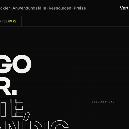
Vert
ckler
Anwendungsfälle
Ressourcen
Preise
RFOLG
99%
GO
R.
TE,
DUOLINGO URL