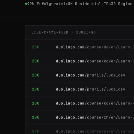
99% Erfolgsrate
140M Residential-IPs
30 Region
200
duolingo.com
/course/de/en/Learn-
200
duolingo.com
/course/en/es/Aprend
LIVE-CRAWL-FEED · DUOLINGO
200
duolingo.com
/course/de/en/Learn-
200
duolingo.com
/course/ko/en/Learn-
200
duolingo.com
/profile/luca_dev
200
duolingo.com
/profile/luca_dev
200
duolingo.com
/course/ko/en/Learn-
200
duolingo.com
/course/zh/en/Learn-
200
duolingo.com
/course/es/en/Learn-