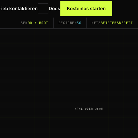
rieb kontaktieren
Docs
Kostenlos starten
SEK
00 / BOOT
REGIONEN
30
NETZ
BETRIEBSBEREIT
HTML ODER JSON