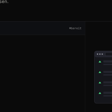
sen.
Spanish
bereit
Japanese
German
e-ingles
German