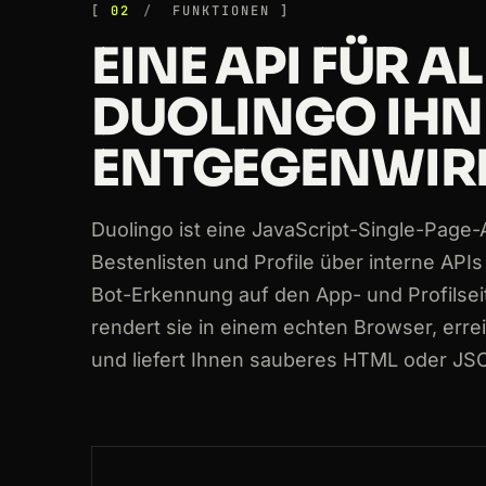
02
FUNKTIONEN
200
duolingo.com
/courses
EINE API FÜR A
200
duolingo.com
/course/ja/en/Learn-
DUOLINGO IH
200
duolingo.com
/course/de/en/Learn-
ENTGEGENWIRF
200
duolingo.com
/profile/maria_lang
Duolingo ist eine JavaScript-Single-Page-
200
duolingo.com
/course/ja/en/Learn-
Bestenlisten und Profile über interne API
Bot-Erkennung auf den App- und Profilsei
rendert sie in einem echten Browser, errei
und liefert Ihnen sauberes HTML oder JS