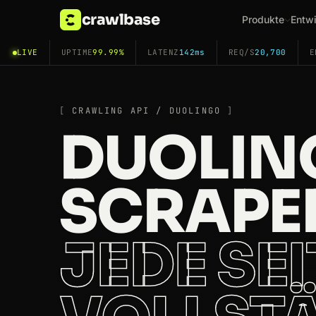
crawlbase
Produkte
Entwi
LIVE
UPTIME
99.99%
LATENZ
142ms
REQ/S
20,700
E
CRAWLING API / DUOLINGO
DUOLIN
SCRAPE
JEDE SEI