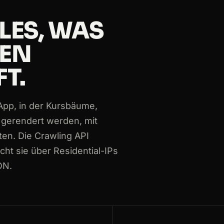
LLES, WAS
Japanese
NEN
German
T.
App, in der Kursbäume,
Japanese
s gerendert werden, mit
ten. Die Crawling API
cht sie über Residential-IPs
ON.