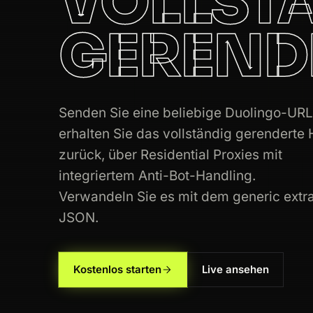
VOLLST
GEREND
200
duolingo.com
/courses
200
duolingo.com
/course/en/es/Aprend
200
duolingo.com
/courses
Senden Sie eine beliebige Duolingo-UR
erhalten Sie das vollständig gerendert
200
duolingo.com
/course/es/en/Learn-
zurück, über Residential Proxies mit
200
duolingo.com
/leaderboards
integriertem Anti-Bot-Handling.
Verwandeln Sie es mit dem generic extra
200
duolingo.com
/courses
JSON.
200
duolingo.com
/course/ja/en/Learn-
200
duolingo.com
/profile/kenji88
Kostenlos starten
Live ansehen
200
duolingo.com
/es