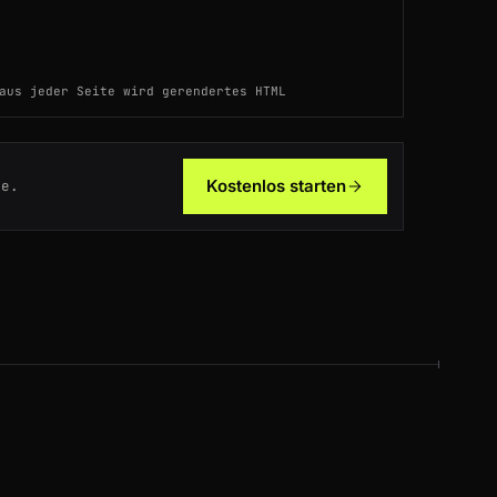
DE
199ms
aus jeder Seite wird gerendertes HTML
IN
138ms
US
185ms
Kostenlos starten
te.
ES
47ms
DE
43ms
IN
95ms
BR
77ms
AU
198ms
NL
118ms