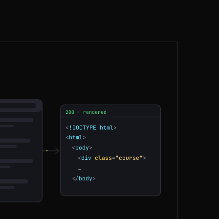
BR
142ms
SG
79ms
AU
87ms
DE
154ms
SG
144ms
200 · rendered
FR
159ms
<
!DOCTYPE html
>
<
html
>
<
body
>
NL
177ms
<
div
class
=
"course"
>
…
DE
79ms
</
body
>
BR
74ms
US
83ms