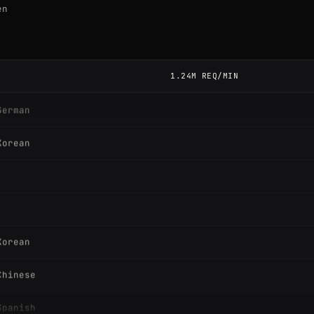
en
German
e-ingles
1.24M REQ/MIN
German
Korean
Korean
Chinese
Spanish