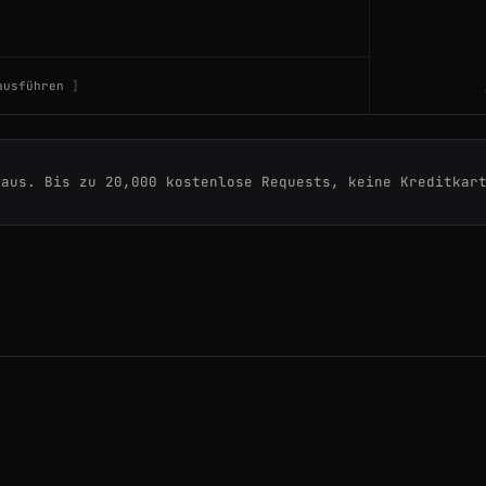
Korean
ausführen
 aus. Bis zu 20,000 kostenlose Requests, keine Kreditkar
Korean
Chinese
Spanish
Portuguese