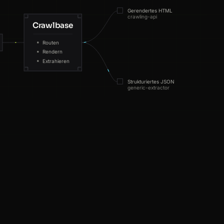
Gerendertes HTML
crawling-api
Crawlbase
ES
85ms
Routen
CA
187ms
Rendern
Extrahieren
BR
142ms
Strukturiertes JSON
generic-extractor
SG
79ms
AU
87ms
DE
154ms
SG
144ms
FR
159ms
NL
177ms