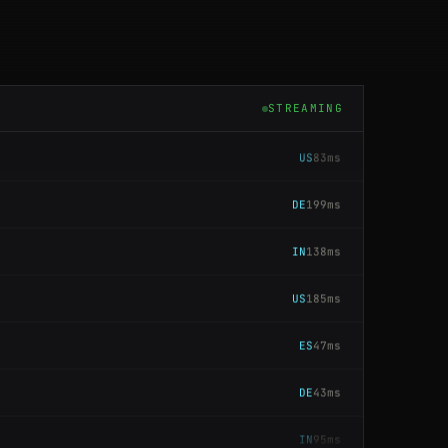
DE
79ms
BR
74ms
STREAMING
US
83ms
DE
199ms
IN
138ms
US
185ms
ES
47ms
DE
43ms
IN
95ms