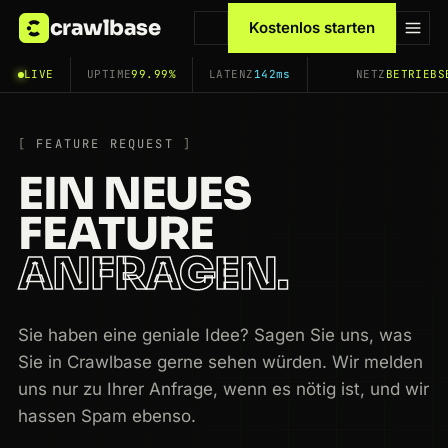
crawlbase
Kostenlos starten
LIVE
UPTIME
99.99%
LATENZ
142ms
NETZ
BETRIEBS
FEATURE REQUEST
EIN NEUES
FEATURE
ANFRAGEN.
Sie haben eine geniale Idee? Sagen Sie uns, was
Sie in Crawlbase gerne sehen würden. Wir melden
uns nur zu Ihrer Anfrage, wenn es nötig ist, und wir
hassen Spam ebenso.