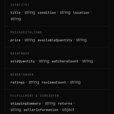
IDENTITÄT
· string
· string
·
title
condition
location
string
PREISGESTALTUNG
· string
· string
price
availableQuantity
NACHFRAGE
· string
· string
soldQuantity
watchersCount
BEWERTUNGEN
· string
· string
ratings
reviewsCount
FULFILLMENT & VERKÄUFER
· string
·
shippingSummary
returns
string
· object
sellerInformation