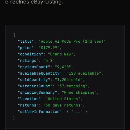
einzelnes eBay-Listing.
{
"title"
:
"Apple AirPods Pro (2nd Gen)"
,
"price"
:
"$179.99"
,
"condition"
:
"Brand New"
,
"ratings"
:
"4.8"
,
"reviewsCount"
:
"9,420"
,
"availableQuantity"
:
"120 available"
,
"soldQuantity"
:
"1,204 sold"
,
"watchersCount"
:
"37 watching"
,
"shippingSummary"
:
"Free shipping"
,
"location"
:
"United States"
,
"returns"
:
"30 days returns"
,
"sellerInformation"
:
{
"..."
}
}