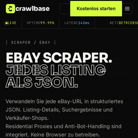
crawlbase
Kostenlos starten
LIVE
UPTIME
99.99%
LATENZ
142ms
NETZ
BETRIEBS
SCRAPER / EBAY
EBAY SCRAPER.
JEDES LISTING
ALS JSON.
Verwandeln Sie jede eBay-URL in strukturiertes
JSON. Listing-Details, Suchergebnisse und
Verkäufer-Shops.
Residential Proxies und Anti-Bot-Handling sind
integriert. Keine Browser zu betreiben.