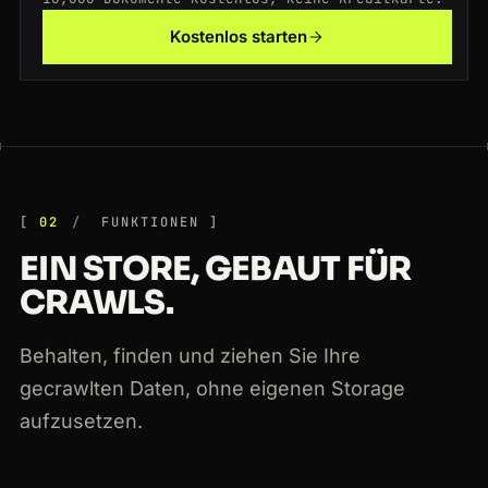
200
ebay.com
/itm/204512389011
GB
194ms
Kostenlos starten
200
producthunt.com
/posts/notion
CA
171ms
200
stackoverflow.com
/questions/11227809
CA
79ms
02
FUNKTIONEN
EIN STORE, GEBAUT FÜR
CRAWLS.
Behalten, finden und ziehen Sie Ihre
gecrawlten Daten, ohne eigenen Storage
aufzusetzen.