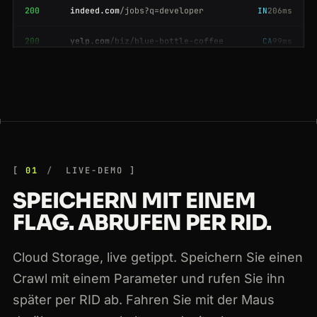
200
yelp.com
/biz/blue-bottle-coffee
CA
99ms
200
indeed.com
/jobs?q=developer
SG
180ms
200
amazon.com
/dp/B08N5WRWNW
CA
44ms
200
booking.com
/searchresults.html?ss=Paris
AU
167ms
200
indeed.com
/jobs?q=developer
BR
148ms
200
ebay.com
/itm/204512389011
GB
194ms
01
LIVE-DEMO
SPEICHERN MIT EINEM
200
producthunt.com
/posts/notion
CA
171ms
FLAG. ABRUFEN PER RID.
200
stackoverflow.com
/questions/11227809
CA
79ms
Cloud Storage, live getippt. Speichern Sie einen
200
walmart.com
/ip/55048794
US
42ms
Crawl mit einem Parameter und rufen Sie ihn
200
tripadvisor.com
/Restaurants-g60763
GB
156ms
später per RID ab. Fahren Sie mit der Maus