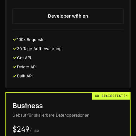
Developer wählen
100k Requests
30 Tage Aufbewahrung
Get API
Delete API
Bulk API
AM BELIEBTESTEN
Business
Gebaut für skalierbare Datenoperationen
$249
/ mo