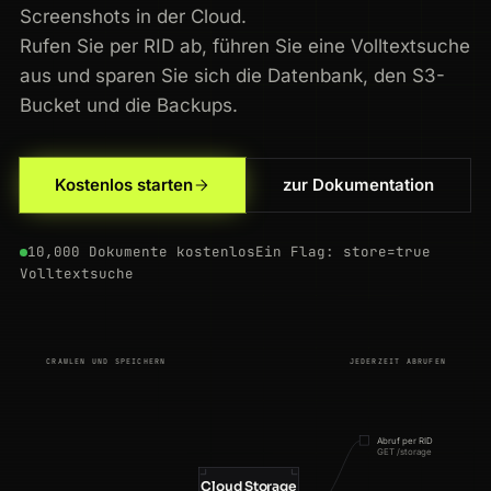
Screenshots in der Cloud.
Rufen Sie per RID ab, führen Sie eine Volltextsuche
aus und sparen Sie sich die Datenbank, den S3-
Bucket und die Backups.
200
walmart.com
/ip/55048794
US
42ms
Kostenlos starten
zur Dokumentation
200
tripadvisor.com
/Restaurants-g60763
GB
156ms
10,000 Dokumente kostenlos
Ein Flag: store=true
200
walmart.com
/ip/55048794
NL
130ms
Volltextsuche
200
linkedin.com
/jobs/search
IN
129ms
200
google.com
/search?q=web+scraping
AU
159ms
CRAWLEN UND SPEICHERN
JEDERZEIT ABRUFEN
200
booking.com
/searchresults.html?ss=Paris
CA
52ms
200
target.com
/p/-/A-79404211
AU
136ms
Abruf per RID
GET /storage
Cloud Storage
200
linkedin.com
/jobs/search
JP
142ms