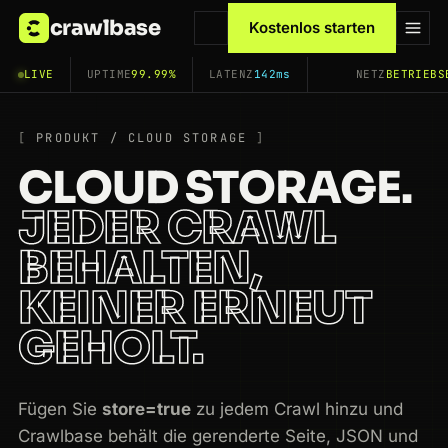
crawlbase
Kostenlos starten
LIVE
UPTIME
99.99%
LATENZ
142ms
NETZ
BETRIEBS
PRODUKT / CLOUD STORAGE
CLOUD STORAGE.
JEDER CRAWL
BEHALTEN,
KEINER ERNEUT
GEHOLT.
Fügen Sie
store=true
zu jedem Crawl hinzu und
Crawlbase behält die gerenderte Seite, JSON und