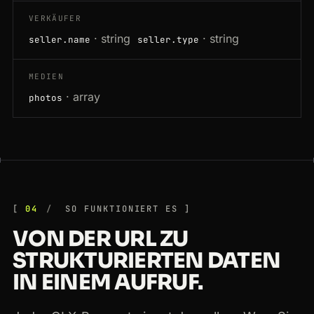
VERKÄUFER
· string
· string
seller.name
seller.type
MEDIEN
· array
photos
04
SO FUNKTIONIERT ES
VON DER URL ZU
STRUKTURIERTEN DATEN
IN EINEM AUFRUF.