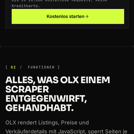
200
www.olx.com.br
/sao-paulo-e-regiao
US
122ms
Kreditkarte.
200
www.olx.in
/item/honda-civic-2020-iid-1234567890
DE
40ms
Kostenlos starten
02
FUNKTIONEN
ALLES, WAS OLX EINEM
SCRAPER
ENTGEGENWIRFT,
GEHANDHABT.
OLX rendert Listings, Preise und
Verkäuferdetails mit JavaScript, sperrt Seiten je