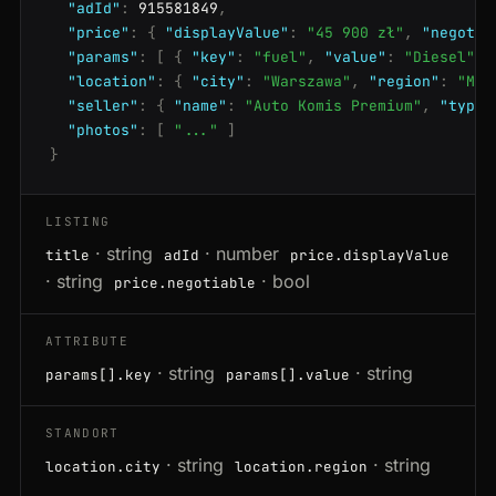
"adId"
:
 915581849
,
"price"
:
{
"displayValue"
:
"45 900 zł"
,
"negotia
"params"
:
[
{
"key"
:
"fuel"
,
"value"
:
"Diesel"
}
"location"
:
{
"city"
:
"Warszawa"
,
"region"
:
"Maz
"seller"
:
{
"name"
:
"Auto Komis Premium"
,
"type"
"photos"
:
[
"..."
]
}
LISTING
· string
· number
title
adId
price.displayValue
· string
· bool
price.negotiable
ATTRIBUTE
· string
· string
params[].key
params[].value
STANDORT
· string
· string
location.city
location.region