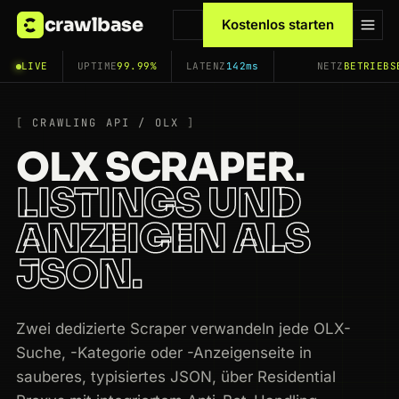
crawlbase
Kostenlos starten
LIVE
UPTIME
99.99%
LATENZ
142ms
NETZ
BETRIEBS
CRAWLING API / OLX
OLX SCRAPER.
LISTINGS UND
ANZEIGEN ALS
JSON.
Zwei dedizierte Scraper verwandeln jede OLX-
Suche, -Kategorie oder -Anzeigenseite in
sauberes, typisiertes JSON, über Residential