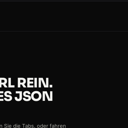
roxies
port
-between-an-API-and-a-scraper
ing-data-for-an-LLM
xy
L REIN.
-for-scraping-customer-reviews
ES JSON
-blocked-while-scraping
xy
n Sie die Tabs, oder fahren