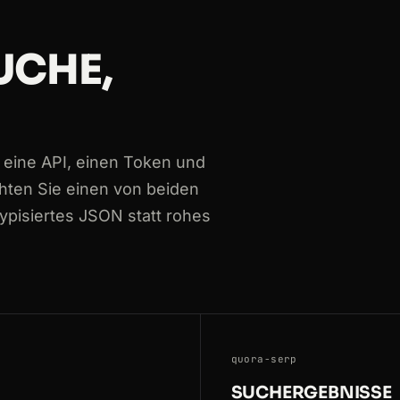
UCHE,
ing-data-for-an-LLM
xy
-for-scraping-customer-reviews
 eine API, einen Token und
-blocked-while-scraping
hten Sie einen von beiden
typisiertes JSON statt rohes
quora-serp
SUCHERGEBNISSE