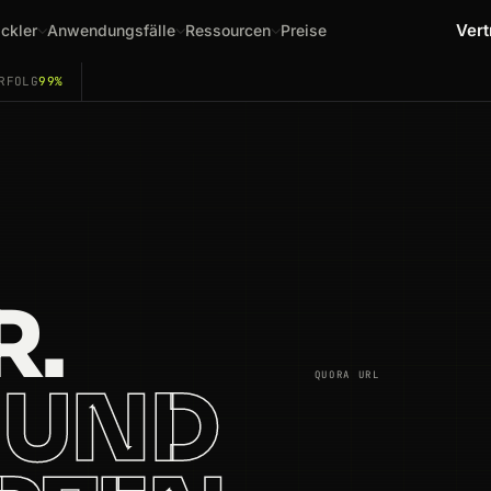
Vert
ckler
Anwendungsfälle
Ressourcen
Preise
RFOLG
99%
R.
QUORA URL
 UND