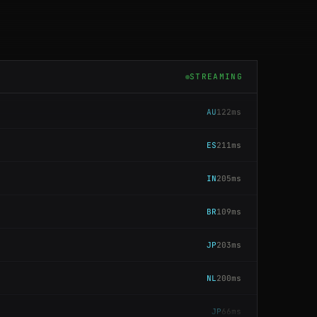
DE
45ms
GB
110ms
STREAMING
AU
122ms
ES
211ms
IN
205ms
BR
109ms
JP
203ms
NL
200ms
JP
66ms