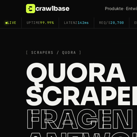
crawlbase
Produkte
Entwi
LIVE
UPTIME
99.99%
LATENZ
142ms
REQ/S
20,700
E
SCRAPERS / QUORA
QUORA
SCRAPE
FRAGEN