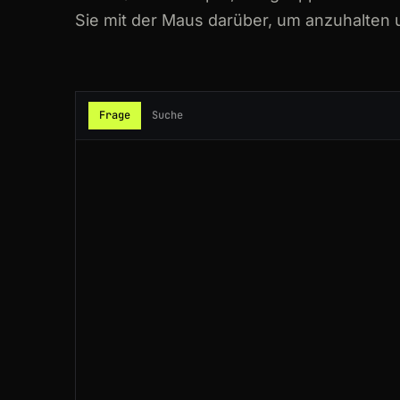
Sie mit der Maus darüber, um anzuhalten 
200
quora.com
/How-do-I-extract-data-
200
quora.com
/How-do-I-scrape-data-f
200
quora.com
/topic/Web-Scraping
Frage
Suche
200
quora.com
/How-do-I-scrape-data-f
200
quora.com
/How-do-I-extract-data-
200
quora.com
/search?q=web+scraping
200
quora.com
/search?q=web+scraping
200
quora.com
/How-do-I-scrape-data-f
200
quora.com
/How-do-I-scrape-data-f
301
quora.com
/profile/Crawlbase