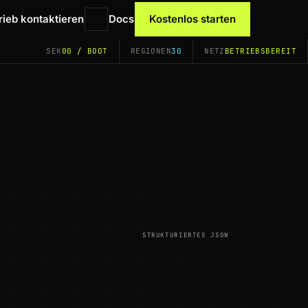
rieb kontaktieren
Docs
Kostenlos starten
SEK
00 / BOOT
REGIONEN
30
NETZ
BETRIEBSBEREIT
STRUKTURIERTES JSON