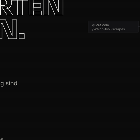
RTEN
N.
quora.com
/Which-tool-scrapes
xy
from-Quora
rom-a-website
ng sind
rom-a-website
from-Quora
en