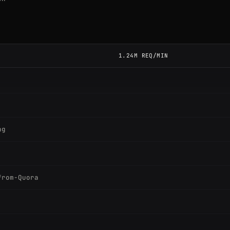
rom-a-website
rom-a-website
1.24M REQ/MIN
ng
from-Quora