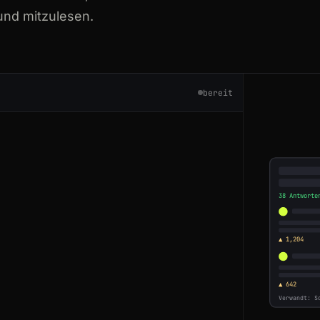
und mitzulesen.
from-Quora
rom-a-website
bereit
rom-a-website
from-Quora
38 Antworte
▲ 1,204
rom-a-website
rom-a-website
▲ 642
Verwandt: S