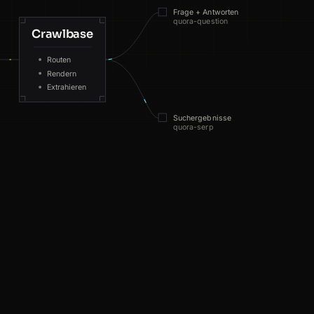
Frage + Antworten
quora-question
Crawlbase
NL
147ms
Routen
CA
171ms
Rendern
Extrahieren
BR
66ms
Suchergebnisse
quora-serp
FR
138ms
FR
54ms
FR
102ms
AU
172ms
IN
76ms
ES
185ms