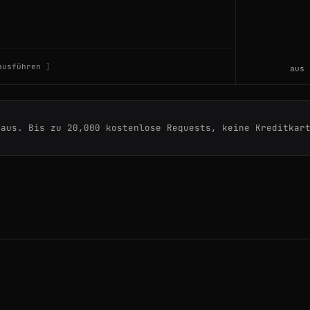
ng
ausführen
aus 
 aus. Bis zu 20,000 kostenlose Requests, keine Kreditkar
from-Quora
roxies
port
-between-an-API-and-a-scraper