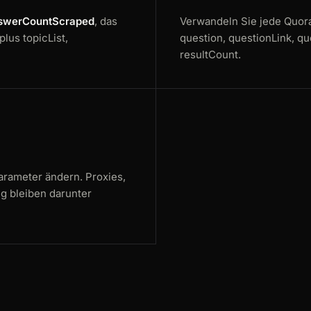
nswerCountScraped
, das
Verwandeln Sie jede Quor
lus topicList,
question, questionLink, qu
resultCount.
arameter ändern. Proxies,
g bleiben darunter