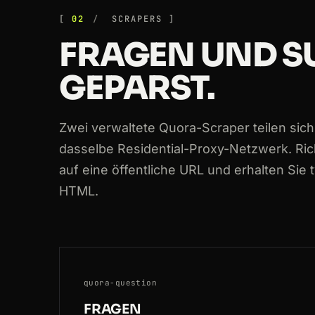
200
quora.com
/profile/Crawlbase
02
SCRAPERS
FRAGEN UND S
200
quora.com
/How-do-I-collect-train
GEPARST.
200
quora.com
/What-is-a-rotating-pro
200
quora.com
/Which-is-the-best-tool
Zwei verwaltete Quora-Scraper teilen sich
200
quora.com
/How-do-I-avoid-getting
dasselbe Residential-Proxy-Netzwerk. Ric
auf eine öffentliche URL und erhalten Sie 
HTML.
quora-question
FRAGEN