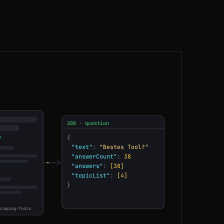
BR
66ms
FR
138ms
FR
54ms
FR
102ms
AU
172ms
200 · question
IN
76ms
{
n
"text"
:
"Bestes Tool?"
ES
185ms
"answerCount"
:
38
"answers"
:
[38]
"topicList"
:
[4]
DE
45ms
}
GB
110ms
craping-Tools
AU
122ms