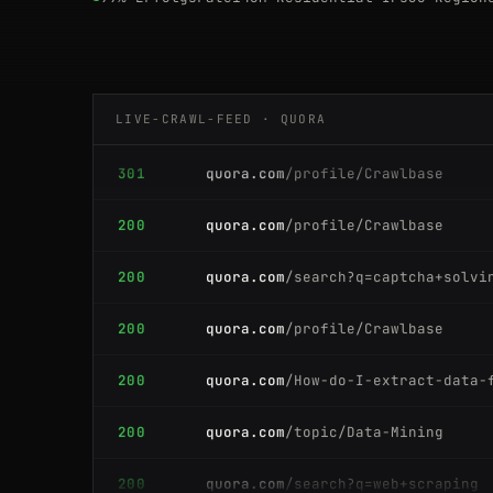
200
quora.com
/How-do-I-scrape-data-f
200
quora.com
/How-do-I-scrape-data-f
LIVE-CRAWL-FEED · QUORA
301
quora.com
/profile/Crawlbase
200
quora.com
/profile/Crawlbase
200
quora.com
/search?q=captcha+solvi
200
quora.com
/profile/Crawlbase
200
quora.com
/How-do-I-extract-data-
200
quora.com
/topic/Data-Mining
200
quora.com
/search?q=web+scraping