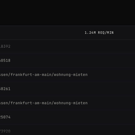
25074
25074
1.24M REQ/MIN
18392
40518
ssen/frankfurt-am-main/wohnung-mieten
58261
ssen/frankfurt-am-main/wohnung-mieten
25074
73920
25074