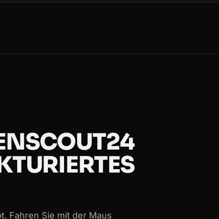
25074
ssen/frankfurt-am-main/wohnung-mieten
58261
rdrhein-westfalen/koeln/wohnung-mieten
mburg/hamburg/haus-mieten
IENSCOUT24
09384
UKTURIERTES
ssen/frankfurt-am-main/wohnung-mieten
04913
18392
pt. Fahren Sie mit der Maus