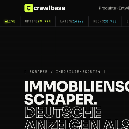
crawlbase
Produkte
Entwi
LIVE
UPTIME
99.99%
LATENZ
142ms
REQ/S
20,700
E
SCRAPER / IMMOBILIENSCOUT24
IMMOBILIENS
SCRAPER.
DEUTSCHE
ANZEIGEN AL