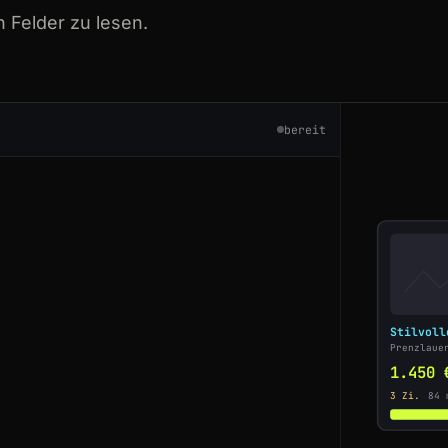
04913
 Felder zu lesen.
73920
mburg/hamburg/haus-mieten
bereit
rdrhein-westfalen/koeln/wohnung-mieten
ssen/frankfurt-am-main/wohnung-mieten
73920
yern/muenchen/wohnung-kaufen
Stilvoll
25074
Prenzlaue
1.450 
25074
3 Zi.
84 
18392