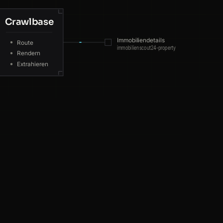
Crawlbase
JP
99ms
Immobiliendetails
Route
US
185ms
immobilienscout24-property
Rendern
Extrahieren
CA
180ms
GB
216ms
SG
219ms
JP
91ms
CA
95ms
ES
91ms
NL
48ms