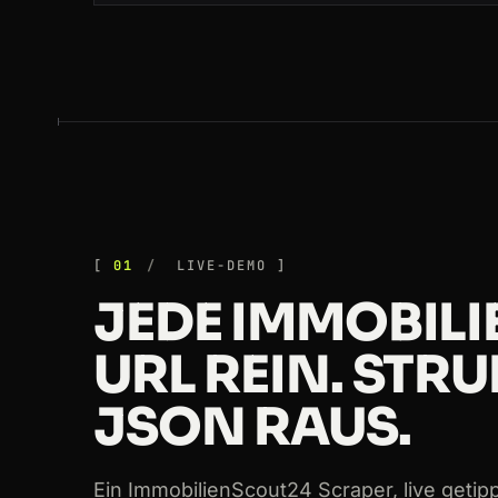
200
immobilienscout24.de
/expose/1639
200
immobilienscout24.de
/Suche/de/he
200
immobilienscout24.de
/expose/1705
200
immobilienscout24.de
/Suche/de/no
200
immobilienscout24.de
/Suche/de/ha
01
LIVE-DEMO
JEDE IMMOBIL
200
immobilienscout24.de
/expose/1512
URL REIN. STR
200
immobilienscout24.de
/Suche/de/he
JSON RAUS.
200
immobilienscout24.de
/expose/1582
200
immobilienscout24.de
/expose/1550
Ein ImmobilienScout24 Scraper, live getip