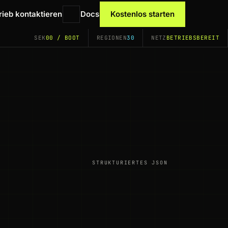
rieb kontaktieren
Docs
Kostenlos starten
SEK
00 / BOOT
REGIONEN
30
NETZ
BETRIEBSBEREIT
STRUKTURIERTES JSON