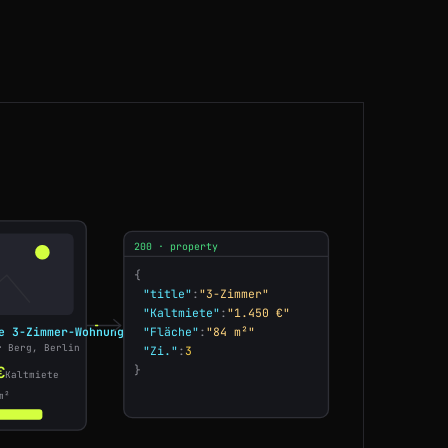
CA
180ms
GB
216ms
SG
219ms
JP
91ms
CA
95ms
200 · property
ES
91ms
{
NL
48ms
"Kaltmiete"
:
"1.450 €"
e 3-Zimmer-Wohnung
"Fläche"
:
"84 m²"
r Berg, Berlin
IN
71ms
"Zi."
:
3
}
€
Kaltmiete
m²
GB
176ms
CA
116ms