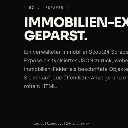
200
immobilienscout24.de
/expose/1705
02
SCRAPER
IMMOBILIEN-E
200
immobilienscout24.de
/Suche/de/no
GEPARST.
200
immobilienscout24.de
/Suche/de/ha
200
immobilienscout24.de
/expose/1512
Ein verwalteter ImmobilienScout24 Scraper 
200
immobilienscout24.de
/Suche/de/he
Exposé als typisiertes JSON zurück, wobe
Immobilien-Felder als beschriftete Objekte
Sie ihn auf jede öffentliche Anzeige und e
rohem HTML.
immobilienscout24-property