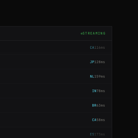
IN
71ms
GB
176ms
STREAMING
CA
116ms
JP
128ms
NL
159ms
IN
78ms
BR
63ms
CA
58ms
ES
173ms
SG
202ms