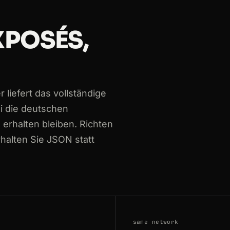
58261
XPOSÉS,
rdrhein-westfalen/koeln/wohnung-mieten
mburg/hamburg/haus-mieten
09384
liefert das vollständige
ssen/frankfurt-am-main/wohnung-mieten
i die deutschen
 erhalten bleiben. Richten
rhalten Sie JSON statt
same network