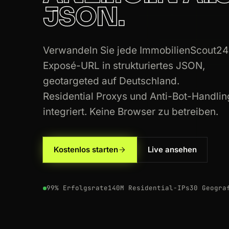
JSON.
200
immobilienscout24.de
/expose/1582
200
immobilienscout24.de
/expose/1550
Verwandeln Sie jede ImmobilienScout24
Exposé-URL in strukturiertes JSON,
200
immobilienscout24.de
/expose/1582
geotargeted auf Deutschland.
Residential Proxys und Anti-Bot-Handlin
200
immobilienscout24.de
/expose/1684
integriert. Keine Browser zu betreiben.
200
immobilienscout24.de
/Suche/de/ha
200
immobilienscout24.de
/Suche/de/no
Kostenlos starten
Live ansehen
200
immobilienscout24.de
/Suche/de/he
99% Erfolgsrate
140M Residential-IPs
30 Geogra
200
immobilienscout24.de
/expose/1684
200
immobilienscout24.de
/Suche/de/ba