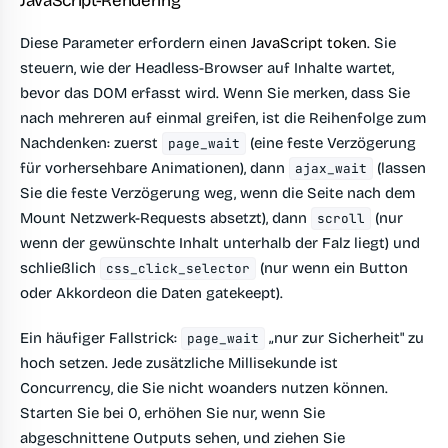
JavaScript-Rendering
Diese Parameter erfordern einen
JavaScript token
. Sie
steuern, wie der Headless-Browser auf Inhalte wartet,
bevor das DOM erfasst wird. Wenn Sie merken, dass Sie
nach mehreren auf einmal greifen, ist die Reihenfolge zum
Nachdenken: zuerst
(eine feste Verzögerung
page_wait
für vorhersehbare Animationen), dann
(lassen
ajax_wait
Sie die feste Verzögerung weg, wenn die Seite nach dem
Mount Netzwerk-Requests absetzt), dann
(nur
scroll
wenn der gewünschte Inhalt unterhalb der Falz liegt) und
schließlich
(nur wenn ein Button
css_click_selector
oder Akkordeon die Daten gatekeept).
Ein häufiger Fallstrick:
„nur zur Sicherheit" zu
page_wait
hoch setzen. Jede zusätzliche Millisekunde ist
Concurrency, die Sie nicht woanders nutzen können.
Starten Sie bei 0, erhöhen Sie nur, wenn Sie
abgeschnittene Outputs sehen, und ziehen Sie