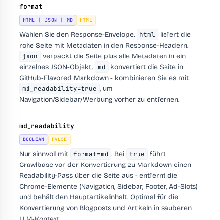
format
HTML | JSON | MD
HTML
Wählen Sie den Response-Envelope.
html
liefert die
rohe Seite mit Metadaten in den Response-Headern.
json
verpackt die Seite plus alle Metadaten in ein
einzelnes JSON-Objekt.
md
konvertiert die Seite in
GitHub-Flavored Markdown - kombinieren Sie es mit
md_readability=true
, um
Navigation/Sidebar/Werbung vorher zu entfernen.
md_readability
BOOLEAN
FALSE
Nur sinnvoll mit
format=md
. Bei
true
führt
Crawlbase vor der Konvertierung zu Markdown einen
Readability-Pass über die Seite aus - entfernt die
Chrome-Elemente (Navigation, Sidebar, Footer, Ad-Slots)
und behält den Hauptartikelinhalt. Optimal für die
Konvertierung von Blogposts und Artikeln in sauberen
LLM-Kontext.