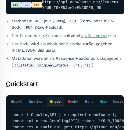
https://api.crawlbase.com/?token=
GET
POST
PUT
YOUR_TOKEN&url=ENCODED_URL
Methoden:
(nur Query),
(Form- oder JSON-
GET
POST
Body),
(Raw-Payload).
PUT
Der Parameter
muss vollständig
URL-kodiert
sein.
url
Der Body wird als Inhalt der Zielseite zurückgegeben
(HTML, JSON, Bild usw.).
Metadaten werden als Response-Header zurückgegeben
(
,
,
,
).
cb_status
original_status
url
rid
Quickstart
curl
python
node
ruby
php
go
Kopieren
const { CrawlingAPI } = require('crawlbase');

const api = new CrawlingAPI({ token: 'YOUR_TOKEN' }
const res = await api.get('https://github.com/anthr