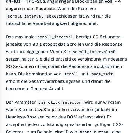
(14–18s) + 1 (19–20s, angefangene Blöcke zählen voll) =
4
abgerechnete Requests
. Wenn die Seite vor
abgeschlossen ist, wird nur die
scroll_interval
tatsächliche Verarbeitungszeit abgerechnet.
Das maximale
beträgt
60
Sekunden -
scroll_interval
jenseits von 60 s stoppt das Scrollen und die Response
wird zurückgegeben. Wenn Sie
scroll_interval=60
setzen, halten Sie die clientseitige Verbindung mindestens
90 Sekunden
offen, damit die Response zurückkommen
kann. Die Kombination von
mit
scroll
page_wait
erhöht die Gesamtverarbeitungszeit und damit die
berechnete Request-Anzahl.
Der Parameter
wird nur wirksam,
css_click_selector
wenn Sie das
JavaScript token
verwenden (er läuft im
Headless-Browser, bevor das DOM erfasst wird). Er
akzeptiert jeden vollständig spezifizierten, gültigen CSS-
Selector - zum Beispiel eine ID wie
, eine
#some-button