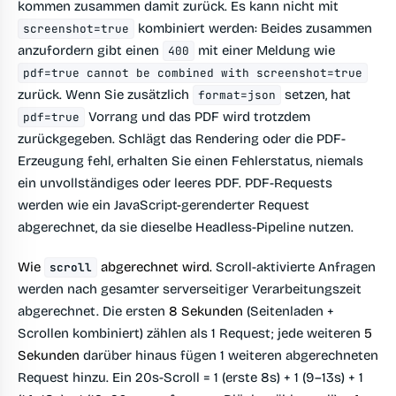
kommen zusammen damit zurück. Es kann nicht mit
kombiniert werden: Beides zusammen
screenshot=true
anzufordern gibt einen
mit einer Meldung wie
400
pdf=true cannot be combined with screenshot=true
zurück. Wenn Sie zusätzlich
setzen, hat
format=json
Vorrang und das PDF wird trotzdem
pdf=true
zurückgegeben. Schlägt das Rendering oder die PDF-
Erzeugung fehl, erhalten Sie einen Fehlerstatus, niemals
ein unvollständiges oder leeres PDF. PDF-Requests
werden wie ein JavaScript-gerenderter Request
abgerechnet, da sie dieselbe Headless-Pipeline nutzen.
Wie
abgerechnet wird.
Scroll-aktivierte Anfragen
scroll
werden nach gesamter serverseitiger Verarbeitungszeit
abgerechnet. Die ersten
8 Sekunden
(Seitenladen +
Scrollen kombiniert) zählen als 1 Request; jede weiteren
5
Sekunden
darüber hinaus fügen 1 weiteren abgerechneten
Request hinzu. Ein 20s-Scroll = 1 (erste 8s) + 1 (9–13s) + 1