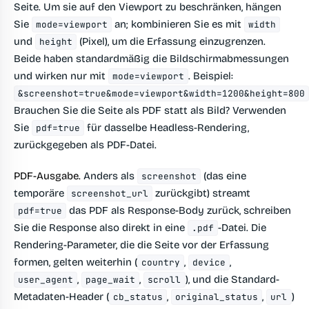
Seite. Um sie auf den Viewport zu beschränken, hängen
Sie
an; kombinieren Sie es mit
mode=viewport
width
und
(Pixel), um die Erfassung einzugrenzen.
height
Beide haben standardmäßig die Bildschirmabmessungen
und wirken nur mit
. Beispiel:
mode=viewport
&screenshot=true&mode=viewport&width=1200&height=800
Brauchen Sie die Seite als PDF statt als Bild? Verwenden
Sie
für dasselbe Headless-Rendering,
pdf=true
zurückgegeben als PDF-Datei.
PDF-Ausgabe.
Anders als
(das eine
screenshot
temporäre
zurückgibt) streamt
screenshot_url
das PDF als Response-Body zurück, schreiben
pdf=true
Sie die Response also direkt in eine
-Datei. Die
.pdf
Rendering-Parameter, die die Seite vor der Erfassung
formen, gelten weiterhin (
,
,
country
device
,
,
), und die Standard-
user_agent
page_wait
scroll
Metadaten-Header (
,
,
)
cb_status
original_status
url