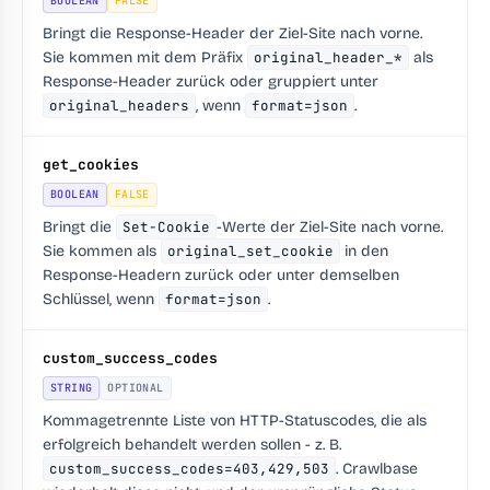
BOOLEAN
FALSE
Bringt die Response-Header der Ziel-Site nach vorne.
Sie kommen mit dem Präfix
original_header_*
als
Response-Header zurück oder gruppiert unter
original_headers
, wenn
format=json
.
get_cookies
BOOLEAN
FALSE
Bringt die
Set-Cookie
-Werte der Ziel-Site nach vorne.
Sie kommen als
original_set_cookie
in den
Response-Headern zurück oder unter demselben
Schlüssel, wenn
format=json
.
custom_success_codes
STRING
OPTIONAL
Kommagetrennte Liste von HTTP-Statuscodes, die als
erfolgreich behandelt werden sollen - z. B.
custom_success_codes=403,429,503
. Crawlbase