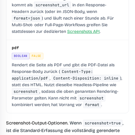
kommt als
screenshot_url
in den Response-
Headern zurück (oder im JSON-Body, wenn
format=json
) und läuft nach einer Stunde ab. Für
Multi-Shot- oder Full-Page-Workflows greifen Sie
stattdessen zur dedizierten
Screenshots API
.
pdf
BOOLEAN
FALSE
Rendert die Seite als PDF und gibt die
PDF-Datei als
Response-Body
zurück (
Content-Type:
application/pdf
,
Content-Disposition: inline
),
statt des HTML. Nutzt dieselbe Headless-Pipeline wie
screenshot
, sodass die oben genannten Rendering-
Parameter gelten. Kann nicht mit
screenshot
kombiniert werden; hat Vorrang vor
format
.
Screenshot-Output-Optionen.
Wenn
,
screenshot=true
ist die Standard-Erfassung die vollständig gerenderte