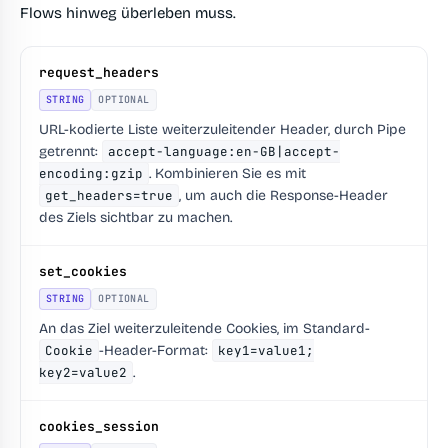
Flows hinweg überleben muss.
request_headers
STRING
OPTIONAL
URL-kodierte Liste weiterzuleitender Header, durch Pipe
getrennt:
accept-language:en-GB|accept-
encoding:gzip
. Kombinieren Sie es mit
get_headers=true
, um auch die Response-Header
des Ziels sichtbar zu machen.
set_cookies
STRING
OPTIONAL
An das Ziel weiterzuleitende Cookies, im Standard-
Cookie
-Header-Format:
key1=value1;
key2=value2
.
cookies_session