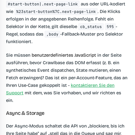
aus oder URL-kodiert
#start-button|.next-page-link
wie
. Die Klicks
%23start-button%7C.next-page-link
erfolgen in der angegebenen Reihenfolge. Fehlt ein
Selektor in der Kette, gilt dieselbe
-
cb_status
595
Regel, sodass das
-Fallback-Muster pro Selektor
,body
funktioniert.
Sie müssen
benutzerdefiniertes JavaScript
in der Seite
ausführen, bevor Crawlbase das DOM erfasst (z. B. ein
synthetisches Event dispatchen, State mutieren, einen
Fetch erzwingen)? Das ist ein per-Account-Feature, das an
Ihren Use-Case gekoppelt ist -
kontaktieren Sie den
Support
mit dem, was Sie vorhaben, und wir richten es
ein.
Async & Storage
Der Async-Modus schaltet die API von „blockiere, bis ich
Ihre Seite habe" auf „stell das in die Queue und sag mir,