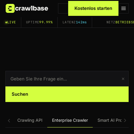
crawlbase
Kostenlos starten
LIVE
UPTIME
99.99%
LATENZ
142ms
NETZ
BETRIEBS
Suchen
Crawling API
Enterprise Crawler
Smart AI Proxy