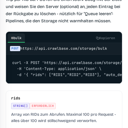
und weisen Sie den Server (optional) an, jeden Eintrag bei
der Rückgabe zu löschen - nützlich für "Queue leeren"-
Pipelines, die den Storage nicht warmhalten müssen.
bulk
Kopieren
https://api.crawlbase.com/storage/bulk
POST
curl -X POST 'https://api.crawlbase.com/storage/bul
  -H 'Content-Type: application/json' \

  -d '{ "rids": ["RID1","RID2","RID3"], "auto_dele
rids
STRING[]
ERFORDERLICH
Array von RIDs zum Abrufen. Maximal 100 pro Request -
alles über 100 wird stillschweigend verworfen.