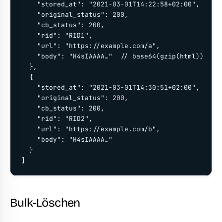
    "stored_at": "2021-03-01T14:22:58+02:00",

    "original_status": 200,

    "cb_status": 200,

    "rid": "RID1",

    "url": "https://example.com/a",

    "body": "H4sIAAAA…"  // base64(gzip(html))

  },

  {

    "stored_at": "2021-03-01T14:30:51+02:00",

    "original_status": 200,

    "cb_status": 200,

    "rid": "RID2",

    "url": "https://example.com/b",

    "body": "H4sIAAAA…"

  }

]
Bulk-Löschen