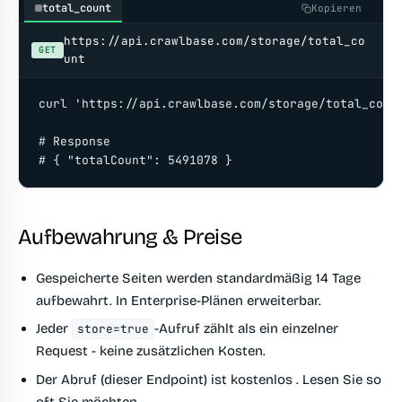
total_count
Kopieren
https://api.crawlbase.com/storage/total_co
GET
unt
curl 'https://api.crawlbase.com/storage/total_count
# Response

# { "totalCount": 5491078 }
Aufbewahrung & Preise
Gespeicherte Seiten werden
standardmäßig 14 Tage
aufbewahrt. In Enterprise-Plänen erweiterbar.
Jeder
-Aufruf zählt als ein einzelner
store=true
Request - keine zusätzlichen Kosten.
Der Abruf (dieser Endpoint) ist
kostenlos
. Lesen Sie so
oft Sie möchten.