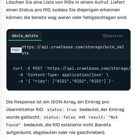
Löschen Sie eine Liste von RIDs in einem Aufruf. Liefert
einen Status pro RID, sodass Sie diejenigen erkennen
können, die bereits weg waren oder fehlgeschlagen sind.
bulk_delete
Kopieren
https://api.crawlbase.com/storage/bulk_del
POST
ete
curl -X POST 'https://api.crawlbase.com/storage/bul
  -H 'Content-Type: application/json' \

  -d '{ "rids": ["RID1","RID2","RID3"] }'
Die Response ist ein JSON-Array, ein Eintrag pro
übermittelter RID.
bedeutet, der Eintrag
status: true
wurde gelöscht;
mit
status: false
result: "Not
bedeutet, die RID existierte nicht (bereits
Found"
aufgeräumt, abgelaufen oder nie geschrieben).