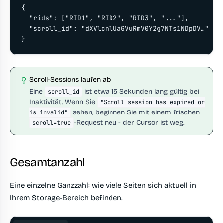
{

  "rids": ["RID1", "RID2", "RID3", "..."],

  "scroll_id": "dXVlcnlUaGVuRmV0Y2g7NTs1NDpDV…"

}
Scroll-Sessions laufen ab
Eine
ist etwa 15 Sekunden lang gültig bei
scroll_id
Inaktivität. Wenn Sie
"Scroll session has expired or
sehen, beginnen Sie mit einem frischen
is invalid"
-Request neu - der Cursor ist weg.
scroll=true
Gesamtanzahl
Eine einzelne Ganzzahl: wie viele Seiten sich aktuell in
Ihrem Storage-Bereich befinden.