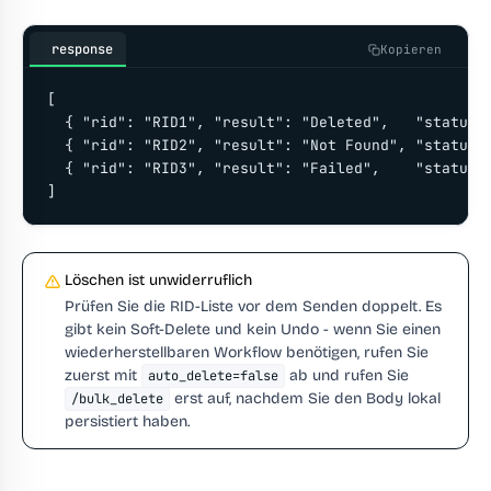
response
Kopieren
[

  { "rid": "RID1", "result": "Deleted",   "status":
  { "rid": "RID2", "result": "Not Found", "status":
  { "rid": "RID3", "result": "Failed",    "status":
]
Löschen ist unwiderruflich
Prüfen Sie die RID-Liste vor dem Senden doppelt. Es
gibt kein Soft-Delete und kein Undo - wenn Sie einen
wiederherstellbaren Workflow benötigen, rufen Sie
zuerst mit
ab und rufen Sie
auto_delete=false
erst auf, nachdem Sie den Body lokal
/bulk_delete
persistiert haben.