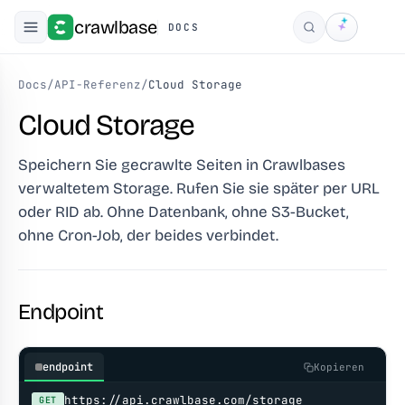
crawlbase
DOCS
Suchen
Docs
/
API-Referenz
/
Cloud Storage
Cloud Storage
Speichern Sie gecrawlte Seiten in Crawlbases
verwaltetem Storage. Rufen Sie sie später per URL
oder RID ab. Ohne Datenbank, ohne S3-Bucket,
ohne Cron-Job, der beides verbindet.
Endpoint
endpoint
Kopieren
https://api.crawlbase.com/storage
GET