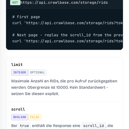
https://api.crawlbase.com/storage/rids
GET
# First page

curl 'https://api.crawlbase.com/storage/rids?token=
# Next page - replay the scroll_id from the previou
curl 'https://api.crawlbase.com/storage/rids?token
limit
INTEGER
OPTIONAL
Maximale Anzahl an RIDs, die pro Aufruf zurückgegeben
werden. Obergrenze ist 10000. Kein Standardwert -
setzen Sie diesen explizit.
scroll
BOOLEAN
FALSE
Bei
true
enthält die Response eine
scroll_id
, die