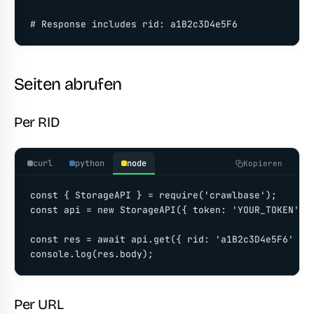
# Response includes rid: a1B2c3D4e5F6
Seiten abrufen
Per RID
curl
python
node
Kopieren
const { StorageAPI } = require('crawlbase');

const api = new StorageAPI({ token: 'YOUR_TOKEN' })
const res = await api.get({ rid: 'a1B2c3D4e5F6' });
console.log(res.body);
Per URL