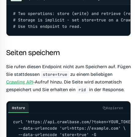
# Two operations: store (write) and retrieve (read)
# Storage is implicit - set store=true on a Crawlin
# Use this endpoint to read.
Seiten speichern
Sie rufen diesen Endpoint nicht zum Speichern auf. Fügen
Sie stattdessen
zu einem beliebigen
store=true
Crawling API
-Aufruf hinzu. Die Seite wird automatisch
gespeichert und Sie erhalten ein
in der Response.
rid
store
Kopieren
curl 'https://api.crawlbase.com/?token=YOUR_TOKEN' 
  --data-urlencode 'url=https://example.com' \

  --data-urlencode 'store=true' -G
