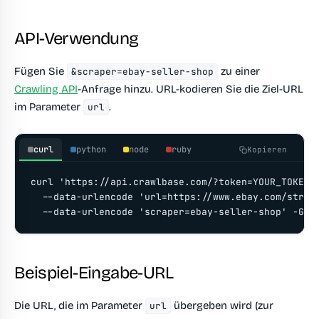
API-Verwendung
Fügen Sie
zu einer
&scraper=ebay-seller-shop
Crawling API
-Anfrage hinzu. URL-kodieren Sie die Ziel-URL
im Parameter
.
url
curl
python
node
ruby
Kopieren
curl 'https://api.crawlbase.com/?token=YOUR_TOKEN' 
  --data-urlencode 'url=https://www.ebay.com/str/wa
  --data-urlencode 'scraper=ebay-seller-shop' -G
Beispiel-Eingabe-URL
Die URL, die im Parameter
übergeben wird (zur
url