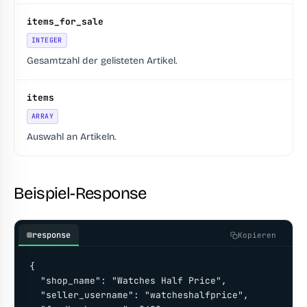
items_for_sale
INTEGER
Gesamtzahl der gelisteten Artikel.
items
ARRAY
Auswahl an Artikeln.
Beispiel-Response
response
Kopieren
{

  "shop_name": "Watches Half Price",

  "seller_username": "watcheshalfprice",
