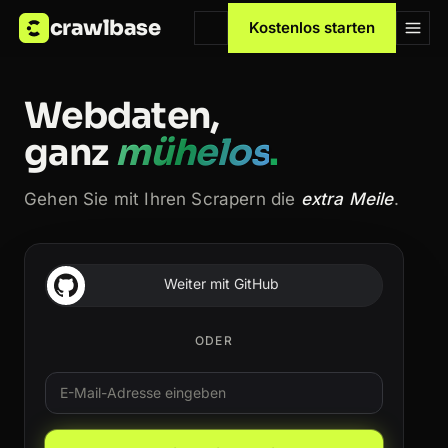
crawlbase
Kostenlos starten
Webdaten,
ganz
mühelos
.
Gehen Sie mit Ihren Scrapern die
extra Meile
.
Weiter mit GitHub
ODER
E-Mail
Leave this field blank