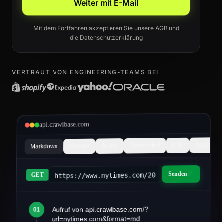
Weiter mit E-Mail
Mit dem Fortfahren akzeptieren Sie unsere
AGB
und
die
Datenschutzerklärung
VERTRAUT VON ENGINEERING-TEAMS BEI
api.crawlbase.com
Async
PDF
Screenshot
Suche
Produkt
Markdown
Senden
https://www.nytimes.com/2026/03/article&fo
GET
Aufruf von api.crawlbase.com/?
01
article.md
url=nytimes.com&format=md