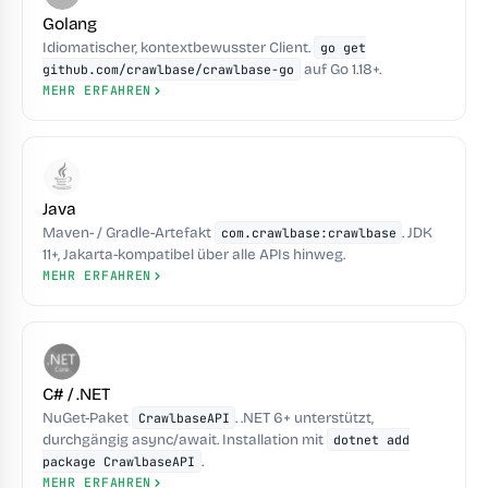
Golang
Idiomatischer, kontextbewusster Client.
go get
auf Go 1.18+.
github.com/crawlbase/crawlbase-go
MEHR ERFAHREN
Java
Maven- / Gradle-Artefakt
. JDK
com.crawlbase:crawlbase
11+, Jakarta-kompatibel über alle APIs hinweg.
MEHR ERFAHREN
C# / .NET
NuGet-Paket
. .NET 6+ unterstützt,
CrawlbaseAPI
durchgängig async/await. Installation mit
dotnet add
.
package CrawlbaseAPI
MEHR ERFAHREN