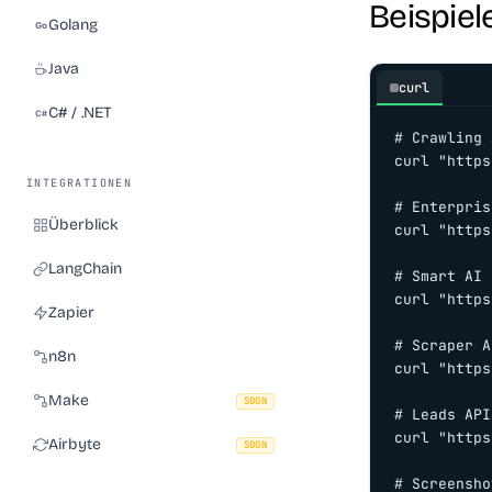
Beispiel
Golang
Java
curl
C# / .NET
# Crawling 
curl "https
INTEGRATIONEN
# Enterpris
Überblick
curl "https
LangChain
# Smart AI 
curl "https
Zapier
# Scraper A
n8n
curl "https
Make
SOON
# Leads API
curl "https
Airbyte
SOON
# Screensho