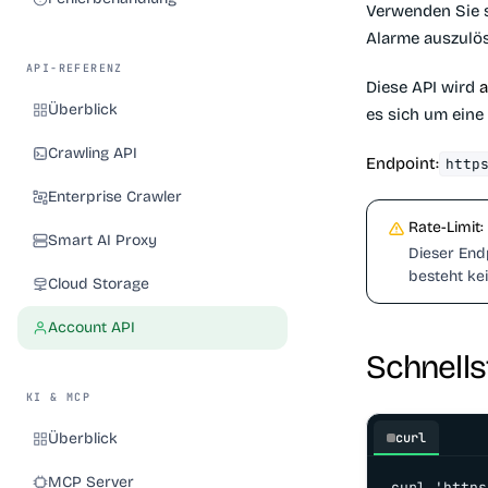
Verwenden Sie s
Alarme auszulös
API-REFERENZ
Diese API wird
a
Überblick
es sich um eine 
Crawling API
Endpoint:
http
Enterprise Crawler
Rate-Limit:
Smart AI Proxy
Dieser End
besteht kei
Cloud Storage
Account API
Schnells
KI & MCP
Überblick
curl
MCP Server
curl 'https