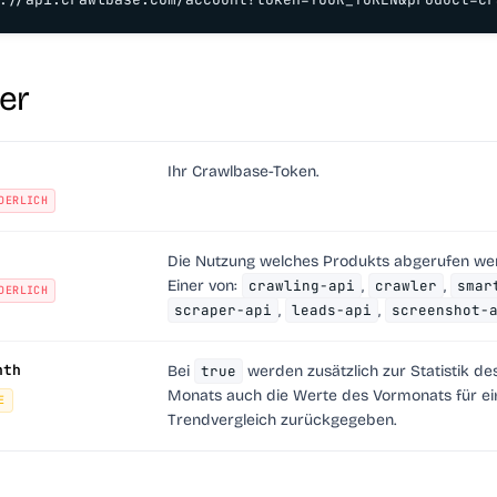
er
Ihr Crawlbase-Token.
DERLICH
Die Nutzung welches Produkts abgerufen wer
Einer von:
crawling-api
,
crawler
,
smar
DERLICH
scraper-api
,
leads-api
,
screenshot-
nth
Bei
true
werden zusätzlich zur Statistik de
Monats auch die Werte des Vormonats für ei
E
Trendvergleich zurückgegeben.