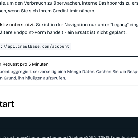
ie, um den Verbrauch zu überwachen, interne Dashboards zu ers
en, wenn Sie sich Ihrem Credit-Limit nähern.
ktiv unterstützt
. Sie ist in der Navigation nur unter "Legacy" ein
ältere Endpoint-Form handelt - ein Ersatz ist nicht geplant.
s://api.crawlbase.com/account
 1 Request pro 5 Minuten
point aggregiert serverseitig eine Menge Daten. Cachen Sie die Resp
n Grund, ihn häufiger aufzurufen.
tart
://api.crawlbase.com/account?token=YOUR_TOKEN&product=cr