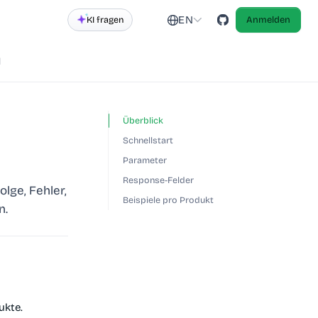
EN
KI fragen
Anmelden
d
Überblick
Schnellstart
Parameter
Response-Felder
lge, Fehler,
Beispiele pro Produkt
n.
ukte.