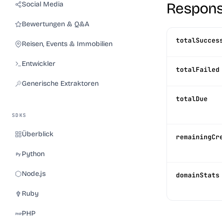
Respons
Social Media
Bewertungen & Q&A
totalSucces
Reisen, Events & Immobilien
Entwickler
totalFailed
Generische Extraktoren
totalDue
SDKS
Überblick
remainingCr
Python
Node.js
domainStats
Ruby
PHP