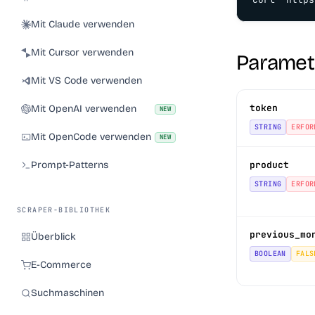
Mit Claude verwenden
Mit Cursor verwenden
Paramet
Mit VS Code verwenden
token
Mit OpenAI verwenden
NEW
STRING
ERFOR
Mit OpenCode verwenden
NEW
Prompt-Patterns
product
STRING
ERFOR
SCRAPER-BIBLIOTHEK
previous_mo
Überblick
BOOLEAN
FALS
E-Commerce
Suchmaschinen