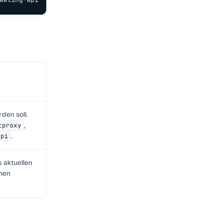
den soll.
tproxy
,
api
.
s aktuellen
nen