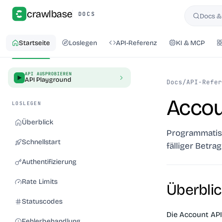
crawlbase
DOCS
Docs &
Suchen
Startseite
Loslegen
API-Referenz
KI & MCP
API AUSPROBIEREN
API Playground
Docs
/
API-Refer
Accou
LOSLEGEN
Überblick
Programmatisch
Schnellstart
fälliger Betr
Authentifizierung
Rate Limits
Überblic
Statuscodes
Die Account API
Fehlerbehandlung