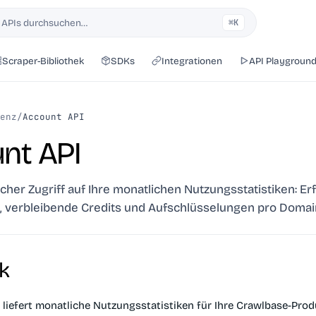
 APIs durchsuchen…
⌘K
Scraper-Bibliothek
SDKs
Integrationen
API Playgroun
enz
/
Account API
nt API
er Zugriff auf Ihre monatlichen Nutzungsstatistiken: Erfo
ag, verbleibende Credits und Aufschlüsselungen pro Domai
k
 liefert monatliche Nutzungsstatistiken für Ihre Crawlbase-Prod