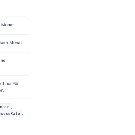
m Monat.
esem Monat.
che
rd nur für
n.
main
,
ccessRate
.