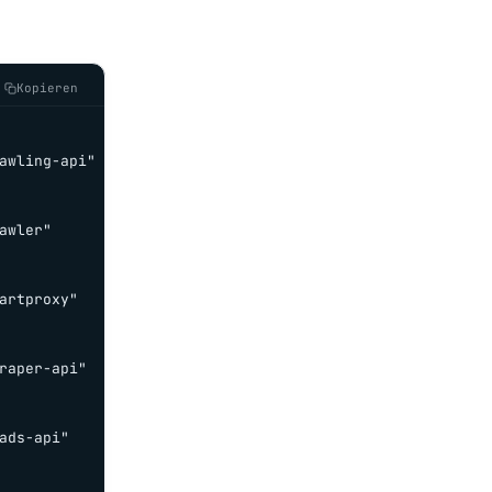
Kopieren
awling-api"

wler"

rtproxy"

raper-api"

ds-api"
