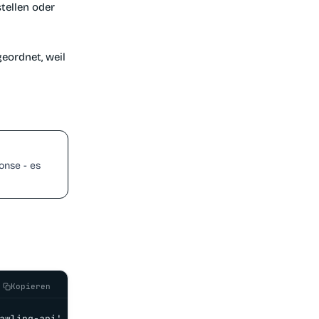
tellen oder
geordnet, weil
onse - es
Kopieren
awling-api'