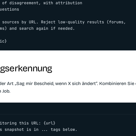
 of disagreement, with attribution

uestions

 sources by URL. Reject low-quality results (forums,

ms) and search again if needed.

ic}
gserkennung
er Art „Sag mir Bescheid, wenn X sich ändert“. Kombinieren Sie 
 Job.
itoring this URL: {url}

s snapshot is in 
...
 tags below.
