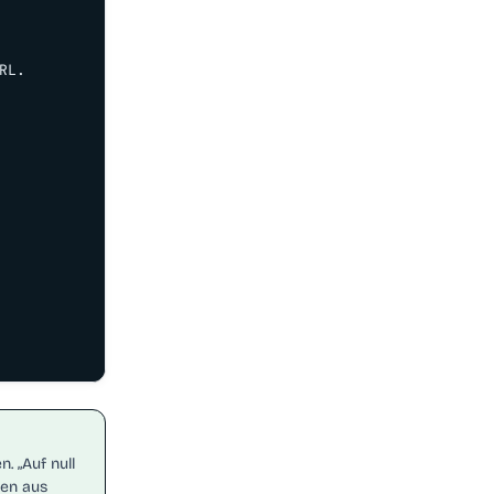
L.

. „Auf null
ten aus