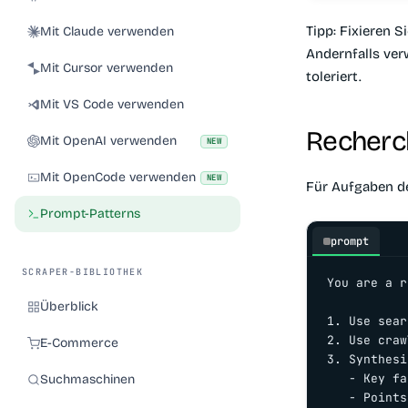
Tipp: Fixieren 
Mit Claude verwenden
Andernfalls ver
Mit Cursor verwenden
toleriert.
Mit VS Code verwenden
Recherc
Mit OpenAI verwenden
NEW
Mit OpenCode verwenden
NEW
Für Aufgaben de
Prompt-Patterns
prompt
SCRAPER-BIBLIOTHEK
You are a r
Überblick
1. Use sear
2. Use craw
E-Commerce
3. Synthesi
   - Key fa
Suchmaschinen
   - Points