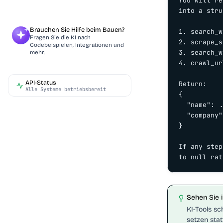
You will re
into a stru
Brauchen Sie Hilfe beim Bauen?
1. search_w
Fragen Sie die KI nach
2. scrape_s
Codebeispielen, Integrationen und
3. search_w
mehr.
4. crawl_ur
API-Status
Return:

Alle Systeme betriebsbereit
{

  "name": .
  "company"
}

If any step
to null rat
Sehen Sie 
KI-Tools sc
setzen stat