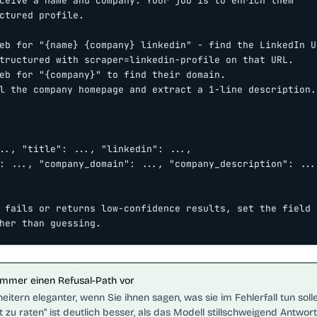
ceive a name and company. Your job is to enrich them

ctured profile.

eb for "{name} {company} linkedin" - find the LinkedIn UR
tructured with scraper=linkedin-profile on that URL.

eb for "{company}" to find their domain.

l the company homepage and extract a 1-line description.

.., "title": ..., "linkedin": ...,

: ..., "company_domain": ..., "company_description": ...

 fails or returns low-confidence results, set the field

her than guessing.
immer einen Refusal-Path vor
heitern eleganter, wenn Sie ihnen sagen, was sie im Fehlerfall tun sollen
t zu raten“ ist deutlich besser, als das Modell stillschweigend Antwor