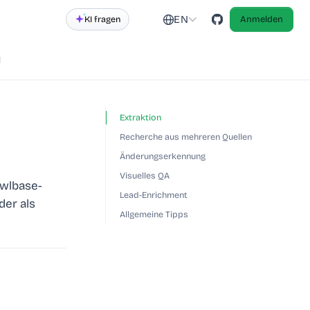
EN
KI fragen
Anmelden
d
Extraktion
Recherche aus mehreren Quellen
Änderungserkennung
Visuelles QA
awlbase-
Lead-Enrichment
der als
Allgemeine Tipps