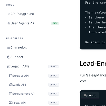
Use the scr
TOOLS
Then evalua
API Playground
- Is there 
- Is the he
User Agents API
FREE
- Are there
  truncated
RESSOURCEN
Be specific
Changelog
Support
Lead-En
Legacy APIs
LEGACY
Für Sales/Mark
Scraper API
LEGACY
Profil.
Leads API
LEGACY
Screenshots API
LEGACY
prompt
Proxy API
LEGACY