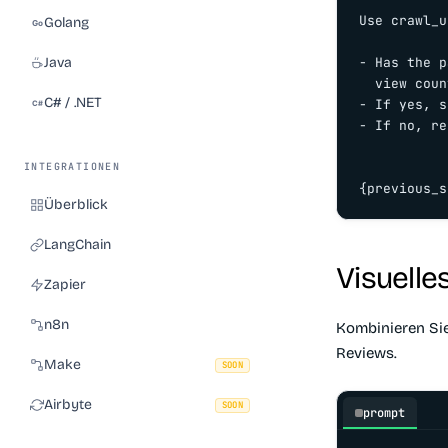
Use crawl_u
Golang
Java
- Has the p
  view coun
C# / .NET
- If yes, s
- If no, re
INTEGRATIONEN
Überblick
LangChain
Visuelle
Zapier
n8n
Kombinieren Sie
Reviews.
Make
SOON
Airbyte
SOON
prompt