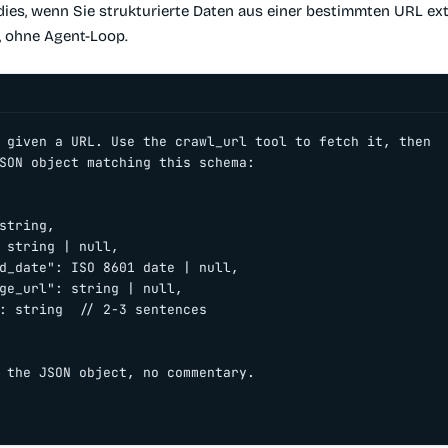
ies, wenn Sie strukturierte Daten aus einer bestimmten URL ex
, ohne Agent-Loop.
 given a URL. Use the crawl_url tool to fetch it, then

SON object matching this schema:

string,

 string | null,

d_date": ISO 8601 date | null,

ge_url": string | null,

: string  // 2-3 sentences

 the JSON object, no commentary.
