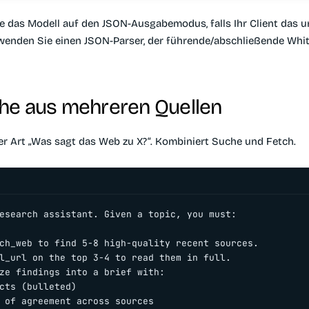
Sie das Modell auf den JSON-Ausgabemodus, falls Ihr Client das u
wenden Sie einen JSON-Parser, der führende/abschließende Whi
he aus mehreren Quellen
r Art „Was sagt das Web zu X?“. Kombiniert Suche und Fetch.
esearch assistant. Given a topic, you must:

ch_web to find 5-8 high-quality recent sources.

l_url on the top 3-4 to read them in full.

ze findings into a brief with:

cts (bulleted)

 of agreement across sources
