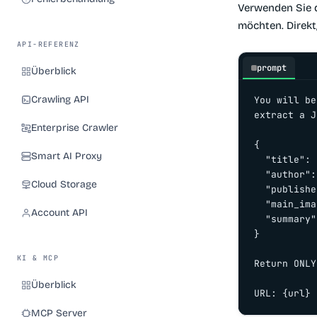
Verwenden Sie d
möchten. Direkt
API-REFERENZ
prompt
Überblick
Crawling API
You will be
extract a J
Enterprise Crawler
{

Smart AI Proxy
  "title": 
  "author":
Cloud Storage
  "publishe
  "main_ima
Account API
  "summary"
}

KI & MCP
Return ONLY
Überblick
URL: {url}
MCP Server