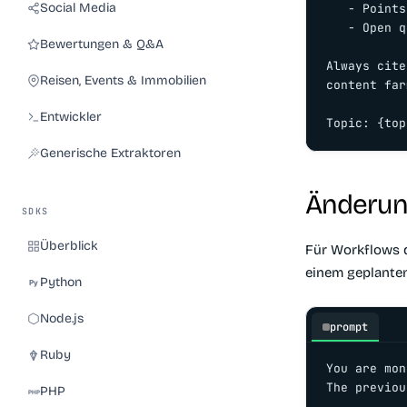
Social Media
   - Points
   - Open q
Bewertungen & Q&A
Always cite
Reisen, Events & Immobilien
content far
Entwickler
Topic: {top
Generische Extraktoren
Änderun
SDKS
Überblick
Für Workflows d
einem geplanten
Python
Node.js
prompt
Ruby
You are mon
The previou
PHP