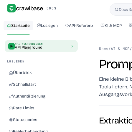
crawlbase
DOCS
Docs &
Suchen
Startseite
Loslegen
API-Referenz
KI & MCP
API AUSPROBIEREN
API Playground
Docs
/
AI & MCP
/
Promp
LOSLEGEN
Überblick
Eine kleine Bi
Schnellstart
Tools liefern.
Ausgangsvorl
Authentifizierung
Rate Limits
Extrakti
Statuscodes
Fehlerbehandlung