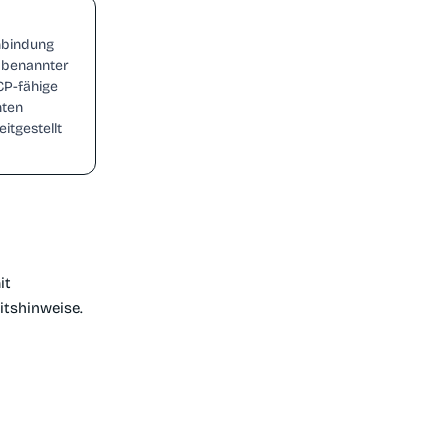
Anbindung
e benannter
CP-fähige
nten
eitgestellt
it
itshinweise.