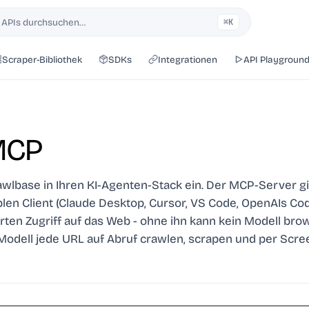
 APIs durchsuchen…
⌘K
Scraper-Bibliothek
SDKs
Integrationen
API Playgroun
MCP
awlbase in Ihren KI-Agenten-Stack ein. Der MCP-Server g
en Client (Claude Desktop, Cursor, VS Code, OpenAIs Co
ierten Zugriff auf das Web - ohne ihn kann kein Modell bro
Modell jede URL auf Abruf crawlen, scrapen und per Scr