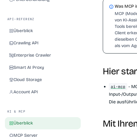
Was MCP i
MCP (Model
API-REFERENZ
von KI-Assi
Tools berei
Überblick
Client erk
dieselben 
Crawling API
als vom Ag
Enterprise Crawler
Smart AI Proxy
Hier sta
Cloud Storage
- MC
ai-mcp
Account API
Input-/Outpu
Die ausführli
KI & MCP
Mit Ihre
Überblick
MCP Server