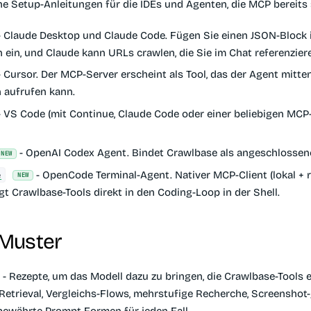
che Setup-Anleitungen für die IDEs und Agenten, die MCP bereits
 Claude Desktop und Claude Code. Fügen Sie einen JSON-Block i
 ein, und Claude kann URLs crawlen, die Sie im Chat referenzier
 Cursor. Der MCP-Server erscheint als Tool, das der Agent mitten
 aufrufen kann.
 VS Code (mit Continue, Claude Code oder einer beliebigen MCP
- OpenAI Codex Agent. Bindet Crawlbase als angeschlossene
NEW
- OpenCode Terminal-Agent. Nativer MCP-Client (lokal + 
e
NEW
gt Crawlbase-Tools direkt in den Coding-Loop in der Shell.
Muster
- Rezepte, um das Modell dazu zu bringen, die Crawlbase-Tools e
Retrieval, Vergleichs-Flows, mehrstufige Recherche, Screenshot
bewährte Prompt-Formen für jeden Fall.