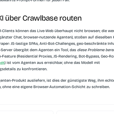
I über Crawlbase routen
-Clients können das Live-Web überhaupt nicht browsen; die wen
änzter Chat, browser-nutzende Agenten), stoßen auf dieselben
aper: JS-lastige SPAs, Anti-Bot-Challenges, geo-beschränkte Inha
-Server übergibt dem Agenten ein Tool, das
diese Probleme berei
-Feature (Residential Proxies, JS-Rendering, Bot-Bypass, Geo-Ro
hek
) ist vom Agenten aus erreichbar, ohne das Modell mit
sdetails zu konfrontieren.
enten-Produkt ausliefern, ist dies der günstigste Weg, ihm ech
n, ohne eine eigene Browser-Automation-Schicht zu schreiben.