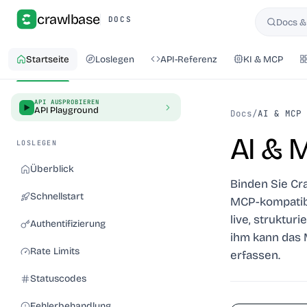
crawlbase
DOCS
Docs &
Suchen
Startseite
Loslegen
API-Referenz
KI & MCP
API AUSPROBIEREN
API Playground
Docs
/
AI & MCP
AI & 
LOSLEGEN
Überblick
Binden Sie Cr
Schnellstart
MCP-kompatibl
live, struktur
Authentifizierung
ihm kann das 
Rate Limits
erfassen.
Statuscodes
Fehlerbehandlung