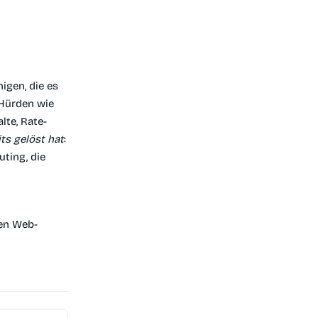
igen, die es
 Hürden wie
lte, Rate-
ts gelöst hat
:
uting, die
ten Web-