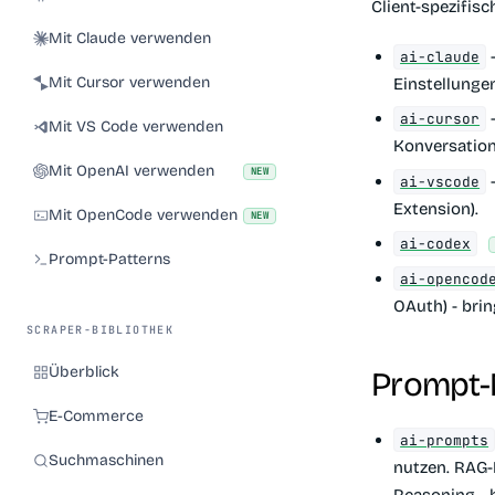
Client-spezifis
Mit Claude verwenden
-
ai-claude
Mit Cursor verwenden
Einstellungen
-
ai-cursor
Mit VS Code verwenden
Konversation
Mit OpenAI verwenden
NEW
-
ai-vscode
Extension).
Mit OpenCode verwenden
NEW
ai-codex
Prompt-Patterns
ai-opencod
OAuth) - brin
SCRAPER-BIBLIOTHEK
Überblick
Prompt-
E-Commerce
ai-prompts
Suchmaschinen
nutzen. RAG-
Reasoning - 