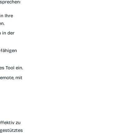
 sprechen:
n Ihre
en.
 in der
-fähigen
s Tool ein.
remote, mit
ffektiv zu
-gestütztes