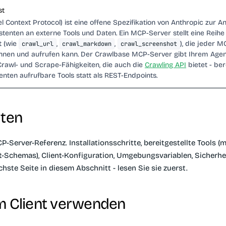
st
 Context Protocol) ist eine offene Spezifikation von Anthropic zur 
stenten an externe Tools und Daten. Ein MCP-Server stellt eine Reih
t (wie
,
,
), die jeder M
crawl_url
crawl_markdown
crawl_screenshot
ennen und aufrufen kann. Der Crawlbase MCP-Server gibt Ihrem Age
Crawl- und Scrape-Fähigkeiten, die auch die
Crawling API
bietet - ber
enten aufrufbare Tools statt als REST-Endpoints.
rten
P-Server-Referenz. Installationsschritte, bereitgestellte Tools (m
t-Schemas), Client-Konfiguration, Umgebungsvariablen, Sicherhe
chste Seite in diesem Abschnitt - lesen Sie sie zuerst.
m Client verwenden