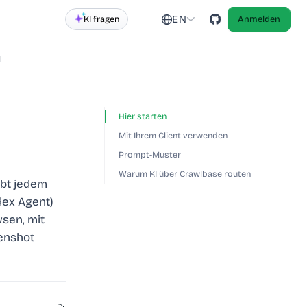
EN
KI fragen
Anmelden
d
Hier starten
Mit Ihrem Client verwenden
Prompt-Muster
Warum KI über Crawlbase routen
ibt jedem
dex Agent)
wsen, mit
eenshot