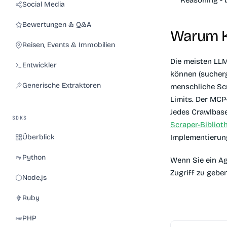
Social Media
Bewertungen & Q&A
Warum K
Reisen, Events & Immobilien
Die meisten LLM
Entwickler
können (sucherg
Generische Extraktoren
menschliche Scr
Limits. Der MCP
Jedes Crawlbase
SDKS
Scraper-Bibliot
Implementierung
Überblick
Python
Wenn Sie ein Ag
Zugriff zu gebe
Node.js
Ruby
PHP