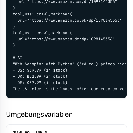
  url="https://www.amazon.com/dp/1098145356"

)

tool_use: crawl_markdown(

  url="https://www.amazon.co.uk/dp/1098145356"

)

tool_use: crawl_markdown(

  url="https://www.amazon.de/dp/1098145356"

)

# AI

"Web Scraping with Python" (3rd ed.) prices right n
- US: $59.99 (in stock)

- UK: £52.99 (in stock)

- DE: €57.99 (in stock)

The US price is the lowest after currency conversi
Umgebungsvariablen
CRAWLBASE_TOKEN