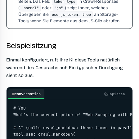
Seiten. Das Feld
in Crawl-Responses
token_type
(
oder
) zeigt Ihnen, welches.
"normal"
"js"
Übergeben Sie
an Storage-
use_js_token: true
Tools, wenn Sie Elemente aus dem JS-Silo abrufen.
Beispielsitzung
Einmal konfiguriert, ruft Ihre KI diese Tools natürlich
während des Gesprächs auf. Ein typischer Durchgang
sieht so aus:
conversation
Kopieren
# You

What's the current price of "Web Scraping with Pyth
# AI (calls crawl_markdown three times in parallel)
tool_use: crawl_markdown(
