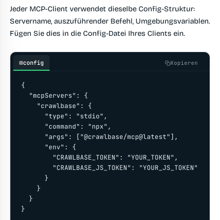
Jeder MCP-Client verwendet dieselbe Config-Struktur:
Servername, auszuführender Befehl, Umgebungsvariablen.
Fügen Sie dies in die Config-Datei Ihres Clients ein.
config
Kopieren
{

  "mcpServers": {

    "crawlbase": {

      "type": "stdio",

      "command": "npx",

      "args": ["@crawlbase/mcp@latest"],

      "env": {

        "CRAWLBASE_TOKEN": "YOUR_TOKEN",

        "CRAWLBASE_JS_TOKEN": "YOUR_JS_TOKEN"

      }

    }

  }

}