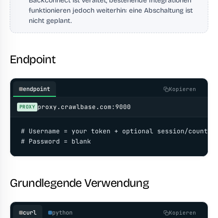
Backconnect ist veraltet, bestehende Integrationen
funktionieren jedoch weiterhin: eine Abschaltung ist
nicht geplant.
Endpoint
endpoint
Kopieren
proxy.crawlbase.com:9000
PROXY
# Username = your token + optional session/country 
# Password = blank
Grundlegende Verwendung
curl
python
Kopieren