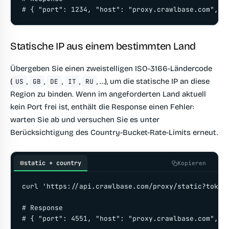
# { "port": 1234, "host": "proxy.crawlbase.com", "
Statische IP aus einem bestimmten Land
Übergeben Sie einen zweistelligen ISO-3166-Ländercode
(
,
,
,
,
, …), um die statische IP an diese
US
GB
DE
IT
RU
Region zu binden. Wenn im angeforderten Land aktuell
kein Port frei ist, enthält die Response einen Fehler:
warten Sie ab und versuchen Sie es unter
Berücksichtigung des Country-Bucket-Rate-Limits erneut.
static + country
Kopieren
curl 'https://api.crawlbase.com/proxy/static?token=
# Response

# { "port": 4551, "host": "proxy.crawlbase.com", "