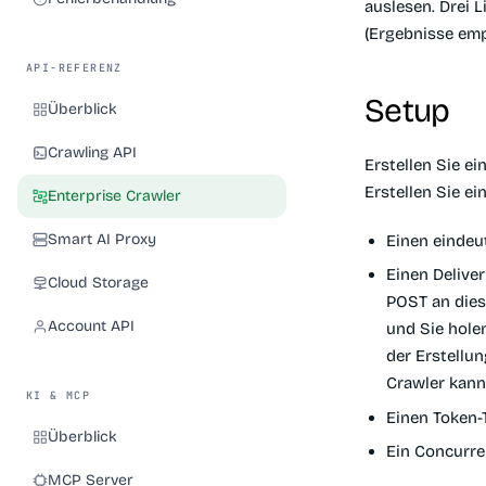
auslesen. Drei L
(Ergebnisse emp
API-REFERENZ
Setup
Überblick
Crawling API
Erstellen Sie e
Erstellen Sie ei
Enterprise Crawler
Smart AI Proxy
Einen eindeu
Einen
Delive
Cloud Storage
POST an die
Account API
und Sie holen
der Erstellun
Crawler kann
KI & MCP
Einen
Token-
Überblick
Ein
Concurre
MCP Server