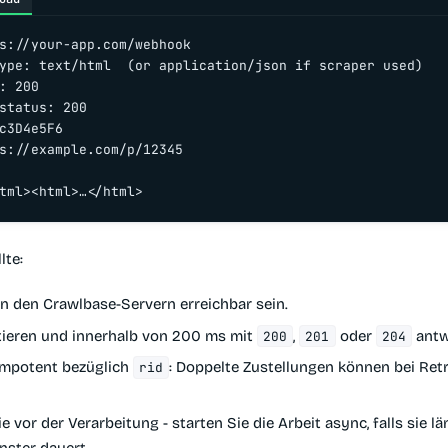
s://your-app.com/webhook

ype: text/html  (or application/json if scraper used)

: 200

status: 200

c3D4e5F6

s://example.com/p/12345

tml><html>…</html>
lte:
on den Crawlbase-Servern erreichbar sein.
ieren und innerhalb von 200 ms mit
,
oder
antw
200
201
204
empotent bezüglich
: Doppelte Zustellungen können bei Retr
rid
e vor der Verarbeitung - starten Sie die Arbeit async, falls sie lä