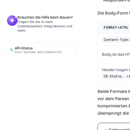
Response-Fen
Die Body-Form 
Brauchen Sie Hilfe beim Bauen?
Fragen Sie die KI nach
Codebeispielen, Integrationen und
FORMAT=HTML
mehr.
Content-Type:
API-Status
Alle Systeme betriebsbereit
Body ist das H
Header tragen
,
CB-Status
r
Beide Formate
vor dem Parsen 
komprimierten B
überspringt die