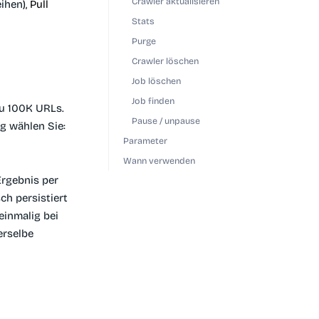
Crawler aktualisieren
ihen),
Pull
Stats
Purge
Crawler löschen
Job löschen
Job finden
 zu 100K URLs.
Pause / unpause
ng wählen Sie:
Parameter
)
Wann verwenden
Ergebnis per
h persistiert
einmalig bei
erselbe