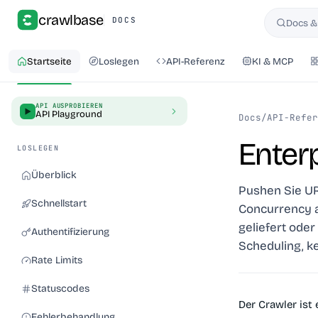
crawlbase
DOCS
Docs &
Suchen
Startseite
Loslegen
API-Referenz
KI & MCP
API AUSPROBIEREN
API Playground
Docs
/
API-Refer
Enter
LOSLEGEN
Überblick
Pushen Sie UR
Schnellstart
Concurrency a
geliefert oder
Authentifizierung
Scheduling, k
Rate Limits
Statuscodes
Der Crawler ist
Fehlerbehandlung