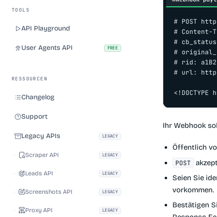
TOOLS
# POST http
API Playground
# Content-T
# cb_status
User Agents API
FREE
# original_
# rid: a1B2
# url: http
RESSOURCEN
<!DOCTYPE h
Changelog
Support
Ihr Webhook sol
Legacy APIs
LEGACY
Öffentlich v
Scraper API
LEGACY
akzept
POST
Leads API
LEGACY
Seien Sie id
vorkommen.
Screenshots API
LEGACY
Bestätigen Si
Proxy API
LEGACY