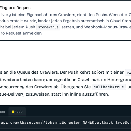
-Flag pro Request
ivery ist eine Eigenschaft des Crawlers, nicht des Pushs. Wenn der 
dus erstellt wurde, landet jedes Ergebnis automatisch in Cloud Stor
ht bei jedem Push
setzen, und Webhook-Modus-Crawle
store=true
 pro Request anmelden.
 an die Queue des Crawlers. Der Push kehrt sofort mit einer
r
t weiterarbeiten kann; der eigentliche Crawl läuft im Hintergrun
 Concurrency des Crawlers ab. Übergeben Sie
, 
callback=true
ue-Delivery zuzuweisen, statt ihn inline auszuführen.
hon
node
/api.crawlbase.com/?token=…&crawler=NAME&callback=true&u