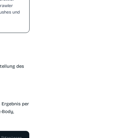
Crawler
Pushes und
tellung des
s Ergebnis per
t-Body,
Kopieren