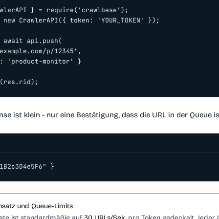
wlerAPI } = require('crawlbase');

 new CrawlerAPI({ token: 'YOUR_TOKEN' });

 await api.push(

example.com/p/12345',

: 'product-monitor' }

(res.rid);
e ist klein - nur eine Bestätigung, dass die URL in der Queue is
1B2c3D4e5F6" }
satz und Queue-Limits
ate ist standardmäßig auf
30 URLs/Sek.
pro Token gedeckelt. Jeder 