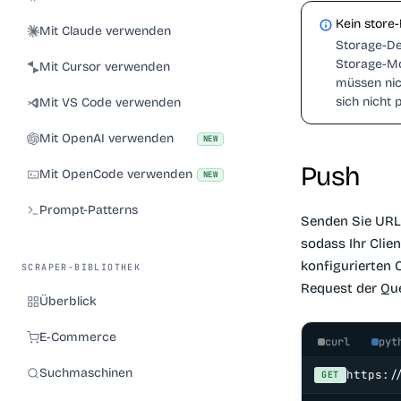
Kein store
Mit Claude verwenden
Storage-Del
Storage-Mo
Mit Cursor verwenden
müssen nic
sich nicht
Mit VS Code verwenden
Mit OpenAI verwenden
NEW
Push
Mit OpenCode verwenden
NEW
Prompt-Patterns
Senden Sie URLs
sodass Ihr Clien
konfigurierten
SCRAPER-BIBLIOTHEK
Request der Que
Überblick
E-Commerce
curl
pyt
Suchmaschinen
https:/
GET