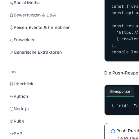
Social Media
const { Cra
const api =
Bewertungen & Q&A
const res =
Reisen, Events & Immobilien
  'https://
  { crawler
Entwickler
);

console.log
Generische Extraktoren
SDKS
Die Push-Respons
Überblick
response
Python
{ "rid": "a
Node.js
Ruby
Push-Durch
PHP
Die Push-R