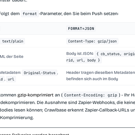
ster dauert.
folgt dem
-Parameter, den Sie beim Push setzen:
format
FORMAT=JSON
 text/plain
Content-Type: gzip/json
Body ist JSON:
{ cb_status, origi
TML der Seite
rid, url, body }
 Metadaten:
,
Header tragen dieselben Metadaten,
Original-Status
,
befinden sich auch im Body
id
url
 kommen
gzip-komprimiert
an (
) - Ihr
Content-Encoding: gzip
dekomprimieren. Die Ausnahme sind Zapier-Webhooks, die keine
odies lesen können; Crawlbase erkennt Zapier-Callback-URLs u
 Komprimierung.