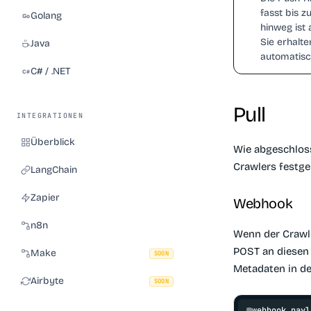
fasst bis 
Golang
hinweg ist
Sie erhalte
Java
automatisc
C# / .NET
Pull
INTEGRATIONEN
Überblick
Wie abgeschloss
Crawlers festge
LangChain
Zapier
Webhook
n8n
Wenn der Crawle
POST an diesen
Make
SOON
Metadaten in den
Airbyte
SOON
webhook payl