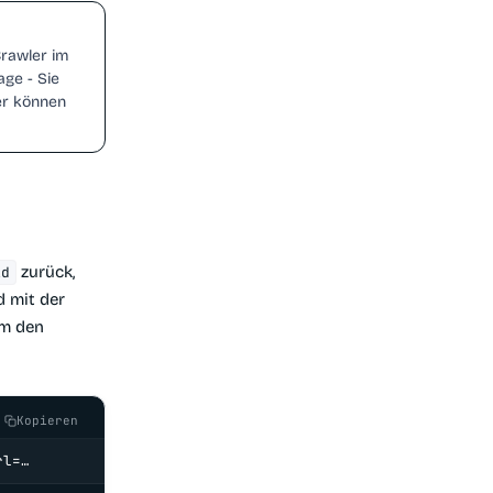
Crawler im
age - Sie
r können
zurück,
id
d mit der
um den
Kopieren
rl=…