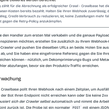
agene Deliveries werden berechnet
 zählt für die Abrechnung als erfolgreicher Crawl - Crawlbase hat di
wser-Kosten bereits bezahlt. Halten Sie Ihren Webhook zuverlässig; 
Weg, Credit-Verbrauch zu reduzieren, ist, keine Zustellungen mehr fal
cht gegen die Retry-Policy anzukämpfen.
 den Handler zum ersten Mal verkabeln und die genaue Payloa
inspizieren möchten, erstellen Sie zusätzlich zu Ihrem Webhook-
Crawler und pushen Sie dieselben URLs an beide. Holen Sie au
 ab, und Sie haben eine eingefrorene Referenz, gegen die Sie Ih
eichen können - nützlich, um Dekomprimierungs-Bugs und Meta
er abzufangen, bevor sie den Produktiv-Traffic erreichen.
rwachung
Crawlbase pollt Ihren Webhook nach einem Zeitplan, um Ausfäll
der Bot Ihren Endpoint nicht erreichen kann oder Sie keine 2xx
usiert sich der Crawler selbst
automatisch und nimmt die Arbeit
int zurück ist. Die Probe ist ein normaler
mit einem JSON
POST