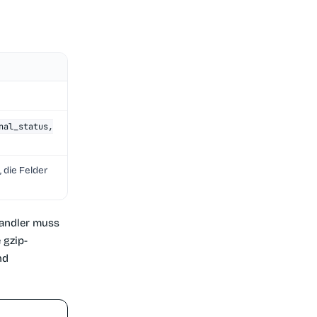
nal_status,
 die Felder
 Handler muss
 gzip-
nd