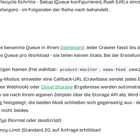
ifecycle-Schritte -
Setup
(Queue konfigurieren),
Push
(URLs einre
fangen) - im Folgenden der Reihe nach behandelt.
ine benannte Queue in Ihrem
Dashboard
. Jeder Crawler fasst bis
ne Queue pro Workload - sie teilen keinen State. Bei der Erstellu
tigen
Namen
(frei wählbar:
,
usw.
product-monitor
news-feed
ry-Modus
: entweder eine Callback-URL (Crawlbase sendet jedes 
sen Webhook) oder
Cloud Storage
(Ergebnisse werden automatisc
 sie nach Ihrem eigenen Zeitplan über die Storage API ab). Wird 
g festgelegt; die beiden Modi schließen sich gegenseitig aus - d
 nicht beides.
Typ
(Normal oder JavaScript)
ncy-Limit
(Standard 20, auf Anfrage erhöhbar)