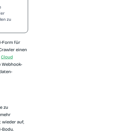
e
der
len zu
d-Form für
Crawler einen
s
Cloud
re Webhook-
daten-
e zu
 mehr
 wieder auf,
-Body,