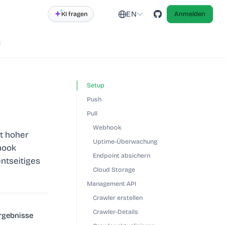
EN
KI fragen
Anmelden
d
Setup
Push
Pull
Webhook
it hoher
Uptime-Überwachung
hook
Endpoint absichern
entseitiges
Cloud Storage
Management API
Crawler erstellen
Crawler-Details
Ergebnisse