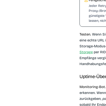
Fehlgeschl
Jeder Retry
Proxy-/Bro
günstigste 
lassen, ni
Testen.
Wenn Sie
eine echte URL 
Storage-Modus-
Storage
per RID
Empfänge vergl
Handhabungsfehl
Uptime-Übe
Monitoring-Bot.
erkennen. Wenn 
zurückgeben,
pa
sobald Ihr Endpo