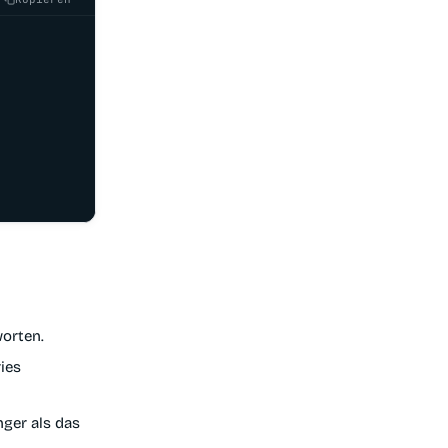
orten.
ies
nger als das