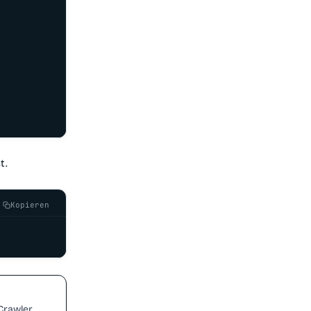
t.
Kopieren
Crawler