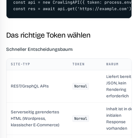
const api = new CrawlingAPI({ token: process.env.CR
const res = await api.get('https://example.com');
Das richtige Token wählen
Schneller Entscheidungsbaum:
SITE-TYP
TOKEN
WARUM
Liefert bereits
JSON, kein
REST/GraphQL APIs
Normal
Rendering
erforderlich
Inhalt ist in der
Serverseitig gerendertes
initialen
HTML (Wordpress,
Normal
Response
klassischer E-Commerce)
vorhanden