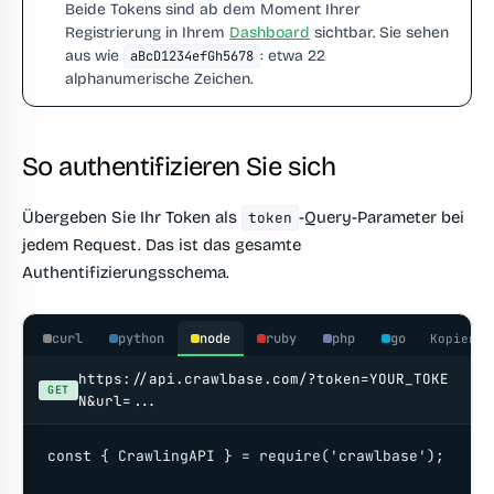
Beide Tokens sind ab dem Moment Ihrer
Registrierung in Ihrem
Dashboard
sichtbar. Sie sehen
aus wie
: etwa 22
aBcD1234efGh5678
alphanumerische Zeichen.
So authentifizieren Sie sich
Übergeben Sie Ihr Token als
-Query-Parameter bei
token
jedem Request. Das ist das gesamte
Authentifizierungsschema.
curl
python
node
ruby
php
go
Kopieren
https://api.crawlbase.com/?token=YOUR_TOKE
GET
N&url=...
const { CrawlingAPI } = require('crawlbase');
