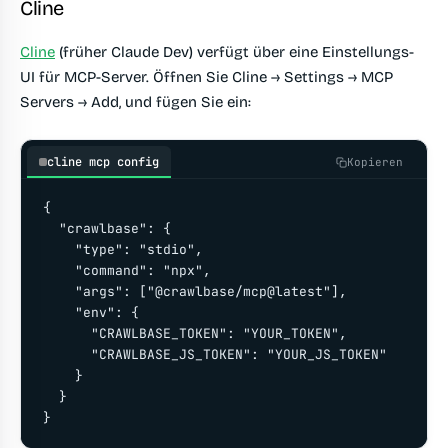
Cline
Cline
(früher Claude Dev) verfügt über eine Einstellungs-
UI für MCP-Server. Öffnen Sie Cline → Settings → MCP
Servers → Add, und fügen Sie ein:
cline mcp config
Kopieren
{

  "crawlbase": {

    "type": "stdio",

    "command": "npx",

    "args": ["@crawlbase/mcp@latest"],

    "env": {

      "CRAWLBASE_TOKEN": "YOUR_TOKEN",

      "CRAWLBASE_JS_TOKEN": "YOUR_JS_TOKEN"

    }

  }

}