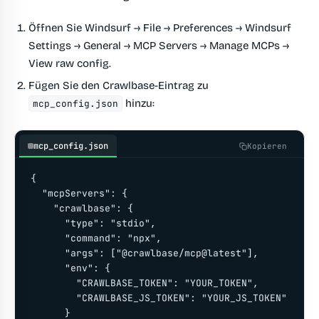
Öffnen Sie
Windsurf → File → Preferences → Windsurf
Settings → General → MCP Servers → Manage MCPs →
View raw config
.
Fügen Sie den Crawlbase-Eintrag zu
hinzu:
mcp_config.json
mcp_config.json
Kopieren
{

  "mcpServers": {

    "crawlbase": {

      "type": "stdio",

      "command": "npx",

      "args": ["@crawlbase/mcp@latest"],

      "env": {

        "CRAWLBASE_TOKEN": "YOUR_TOKEN",

        "CRAWLBASE_JS_TOKEN": "YOUR_JS_TOKEN"

      }
