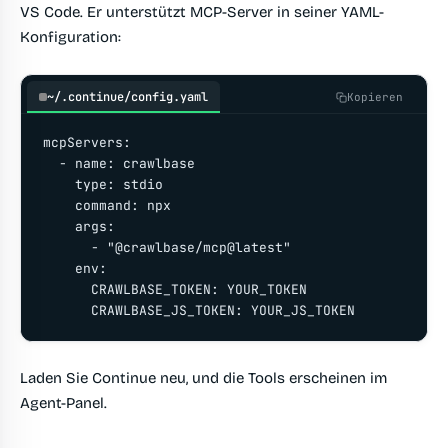
VS Code. Er unterstützt MCP-Server in seiner YAML-
Konfiguration:
~/.continue/config.yaml
Kopieren
mcpServers:

  - name: crawlbase

    type: stdio

    command: npx

    args:

      - "@crawlbase/mcp@latest"

    env:

      CRAWLBASE_TOKEN: YOUR_TOKEN

      CRAWLBASE_JS_TOKEN: YOUR_JS_TOKEN
Laden Sie Continue neu, und die Tools erscheinen im
Agent-Panel.