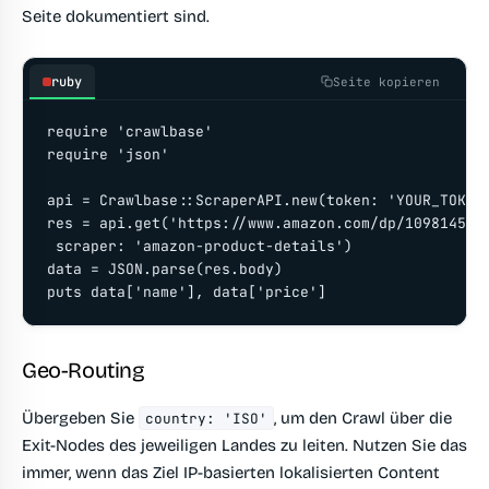
Seite dokumentiert sind.
ruby
Seite kopieren
require 'crawlbase'

require 'json'

api = Crawlbase::ScraperAPI.new(token: 'YOUR_TOKEN'
res = api.get('https://www.amazon.com/dp/1098145356
 scraper: 'amazon-product-details')

data = JSON.parse(res.body)

puts data['name'], data['price']
Geo-Routing
Übergeben Sie
, um den Crawl über die
country: 'ISO'
Exit-Nodes des jeweiligen Landes zu leiten. Nutzen Sie das
immer, wenn das Ziel IP-basierten lokalisierten Content