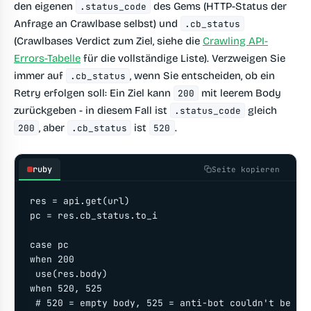
den eigenen
des Gems (HTTP-Status der
.status_code
Anfrage an Crawlbase selbst) und
.cb_status
(Crawlbases Verdict zum Ziel, siehe die
Crawling API-
Errors-Tabelle
für die vollständige Liste). Verzweigen Sie
immer auf
, wenn Sie entscheiden, ob ein
.cb_status
Retry erfolgen soll: Ein Ziel kann
mit leerem Body
200
zurückgeben - in diesem Fall ist
gleich
.status_code
, aber
ist
.
200
.cb_status
520
ruby
Seite kopieren
res = api.get(url)

pc = res.cb_status.to_i

case pc

when 200

 use(res.body)

when 520, 525

 # 520 = empty body, 525 = anti-bot couldn't be sol