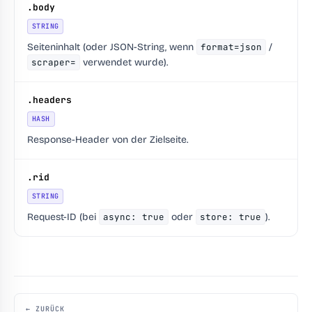
.body
STRING
Seiteninhalt (oder JSON-String, wenn
format=json
/
scraper=
verwendet wurde).
.headers
HASH
Response-Header von der Zielseite.
.rid
STRING
Request-ID (bei
async: true
oder
store: true
).
← ZURÜCK