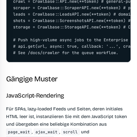
crawl = Crawlbase::API.new(**token) # general-purpo
scraper = Crawlbase::ScraperAPI.new(**token) # pars
leads = Crawlbase::LeadsAPI.new(**token) # domain-s
shots = Crawlbase::ScreenshotsAPI.new(**token) # sc
storage = Crawlbase::StorageAPI.new(**token) # Clou
# Push high-volume async jobs to the Enterprise Cra
# api.get(url, async: true, callback: '...', crawle
# See /docs/crawler for the queue workflow.
Gängige Muster
JavaScript-Rendering
Für SPAs, lazy-loaded Feeds und Seiten, deren initiales
HTML leer ist, instanziieren Sie mit dem JavaScript token
und übergeben eine beliebige Kombination aus
,
,
und
page_wait
ajax_wait
scroll