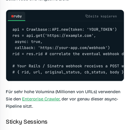
ruby
Seite kopieren
api = Crawlbase::API.new(token: 'YOUR_TOKEN')

res = api.get('https://example.com',

 async: true,

 callback: 'https://your-app.com/webhook')

rid = res.rid # correlate the eventual webhook deli
# Your Rails / Sinatra webhook receives a POST with
# { rid, url, original_status, cb_status, body }
Für sehr hohe Volumina (Millionen von URLs) verwenden
Sie den
Enterprise Crawler
, der vor genau dieser async-
Pipeline sitzt.
Sticky Sessions