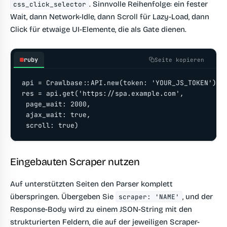
. Sinnvolle Reihenfolge: ein fester
css_click_selector
Wait, dann Network-Idle, dann Scroll für Lazy-Load, dann
Click für etwaige UI-Elemente, die als Gate dienen.
ruby
Seite kopieren
api = Crawlbase::API.new(token: 'YOUR_JS_TOKEN')

res = api.get('https://spa.example.com',

 page_wait: 2000,

 ajax_wait: true,

 scroll: true)
Eingebauten Scraper nutzen
Auf unterstützten Seiten den Parser komplett
überspringen. Übergeben Sie
, und der
scraper: 'NAME'
Response-Body wird zu einem JSON-String mit den
strukturierten Feldern, die auf der jeweiligen Scraper-