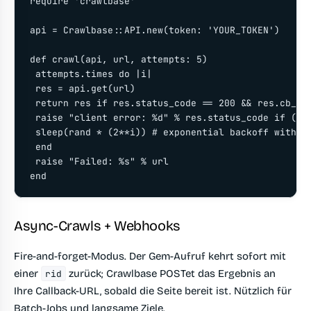
require 'crawlbase'

api = Crawlbase::API.new(token: 'YOUR_TOKEN')

def crawl(api, url, attempts: 5)

 attempts.times do |i|

 res = api.get(url)

 return res if res.status_code == 200 && res.cb_sta
 raise "client error: %d" % res.status_code if (400
 sleep(rand * (2**i)) # exponential backoff with ji
 end

 raise "Failed: %s" % url

end
Async-Crawls + Webhooks
Fire-and-forget-Modus. Der Gem-Aufruf kehrt sofort mit
einer
zurück; Crawlbase POSTet das Ergebnis an
rid
Ihre Callback-URL, sobald die Seite bereit ist. Nützlich für
Batch-Jobs und langsame Ziele.