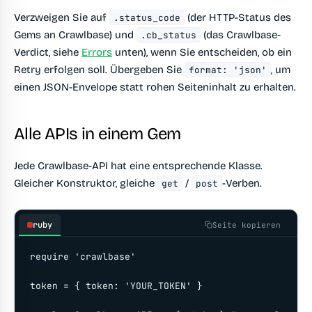
Verzweigen Sie auf
(der HTTP-Status des
.status_code
Gems an Crawlbase) und
(das Crawlbase-
.cb_status
Verdict, siehe
Errors
unten), wenn Sie entscheiden, ob ein
Retry erfolgen soll. Übergeben Sie
, um
format: 'json'
einen JSON-Envelope statt rohen Seiteninhalt zu erhalten.
Alle APIs in einem Gem
Jede Crawlbase-API hat eine entsprechende Klasse.
Gleicher Konstruktor, gleiche
/
-Verben.
get
post
ruby
Seite kopieren
require 'crawlbase'

token = { token: 'YOUR_TOKEN' }
