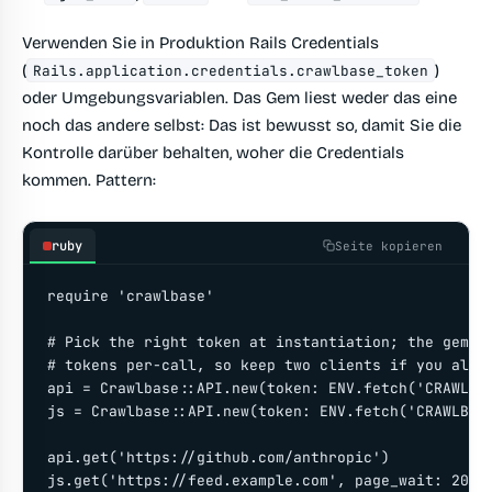
Verwenden Sie in Produktion Rails Credentials
(
)
Rails.application.credentials.crawlbase_token
oder Umgebungsvariablen. Das Gem liest weder das eine
noch das andere selbst: Das ist bewusst so, damit Sie die
Kontrolle darüber behalten, woher die Credentials
kommen. Pattern:
ruby
Seite kopieren
require 'crawlbase'

# Pick the right token at instantiation; the gem do
# tokens per-call, so keep two clients if you alter
api = Crawlbase::API.new(token: ENV.fetch('CRAWLBAS
js = Crawlbase::API.new(token: ENV.fetch('CRAWLBASE
api.get('https://github.com/anthropic')

js.get('https://feed.example.com', page_wait: 2000