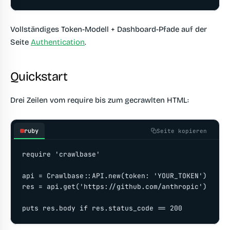
Vollständiges Token-Modell + Dashboard-Pfade auf der
Seite
Authentication
.
Quickstart
Drei Zeilen vom require bis zum gecrawlten HTML:
ruby
Seite kopieren
require 'crawlbase'

api = Crawlbase::API.new(token: 'YOUR_TOKEN')

res = api.get('https://github.com/anthropic')

puts res.body if res.status_code == 200