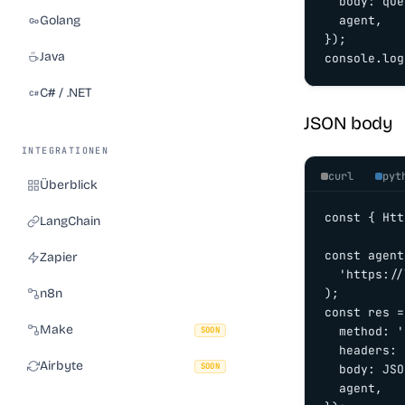
  body: que
  agent,

Golang
});

Java
console.log
C# / .NET
JSON body
INTEGRATIONEN
curl
pyt
Überblick
const { Htt
LangChain
const agent
Zapier
  'https://
);

n8n
const res =
Make
  method: '
SOON
  headers: 
Airbyte
SOON
  body: JSO
  agent,
