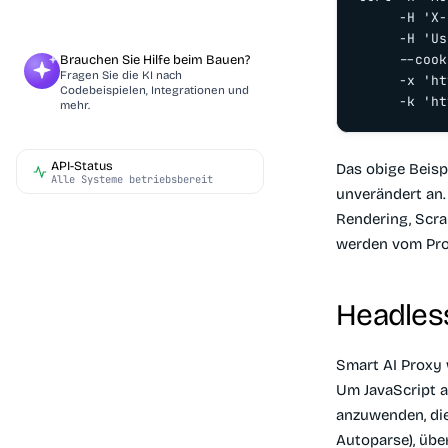
     -H 'X-
     -H 'Us
     --cook
Brauchen Sie Hilfe beim Bauen?
Fragen Sie die KI nach
     -x 'ht
Codebeispielen, Integrationen und
     -k 'ht
mehr.
API-Status
Das obige Beisp
Alle Systeme betriebsbereit
unverändert an.
Rendering, Scra
werden vom Prox
Headles
Smart AI Proxy 
Um JavaScript a
anzuwenden, die
Autoparse), üb