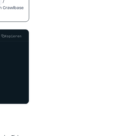
/
on Crawlbase
Kopieren