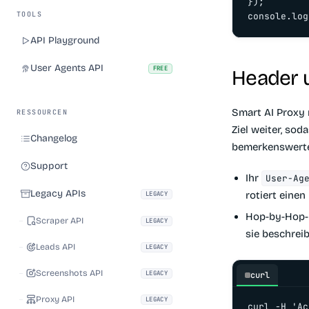
});

TOOLS
console.log
API Playground
User Agents API
FREE
Header u
Smart AI Proxy 
RESSOURCEN
Ziel weiter, so
Changelog
bemerkenswerte
Support
Ihr
User-Ag
Legacy APIs
rotiert einen
LEGACY
Hop-by-Hop- 
Scraper API
LEGACY
sie beschreib
Leads API
LEGACY
Screenshots API
LEGACY
curl
Proxy API
LEGACY
curl -H 'Ac