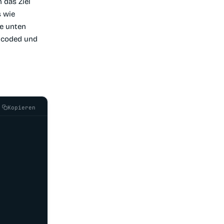
 das Ziel
 wie
le unten
encoded und
Kopieren