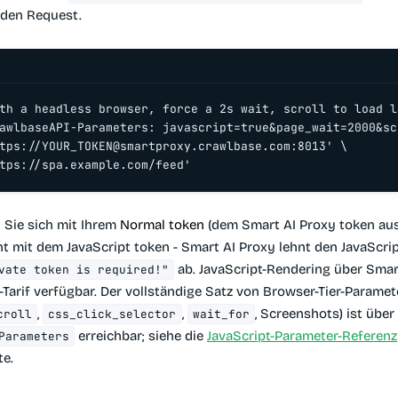
den Request.
th a headless browser, force a 2s wait, scroll to load l
awlbaseAPI-Parameters: javascript=true&page_wait=2000&sc
tps://
YOUR_TOKEN@smartproxy.crawlbase.com
:8013' \

tps://spa.example.com/feed'
n Sie sich mit Ihrem
Normal token
(dem Smart AI Proxy token au
ht mit dem JavaScript token - Smart AI Proxy lehnt den JavaScri
ab. JavaScript-Rendering über Smart
vate token is required!"
-Tarif verfügbar. Der vollständige Satz von Browser-Tier-Paramet
,
,
, Screenshots) ist über
croll
css_click_selector
wait_for
erreichbar; siehe die
JavaScript-Parameter-Referenz
Parameters
te.