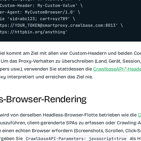
Custom-Header: My-Custom-Value' \

er-Agent: MyCustomBrowser/1.0' \

ie 'sid=abc123; cart=xyz789' \

tps://
YOUR_TOKEN@smartproxy.crawlbase.com
:8013' \

tps://httpbin.org/anything'
iel kommt am Ziel mit allen vier Custom-Headern und beiden Co
 Um das Proxy-Verhalten zu überschreiben (Land, Gerät, Session,
pers usw.), verwenden Sie stattdessen die
CrawlbaseAPI-*-Head
y interpretiert und erreichen das Ziel nie.
s-Browser-Rendering
wird von derselben Headless-Browser-Flotte betrieben wie die
C
uszuführen, client-gerenderte SPAs zu erfassen oder Crawling-A
 einen echten Browser erfordern (Screenshots, Scrollen, Click-S
ergeben Sie
als H
CrawlbaseAPI-Parameters: javascript=true