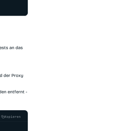
ests an das
nd der Proxy
den entfernt -
Kopieren