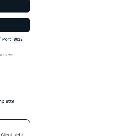
f Port
8012
t leer.
mplette
lient sieht