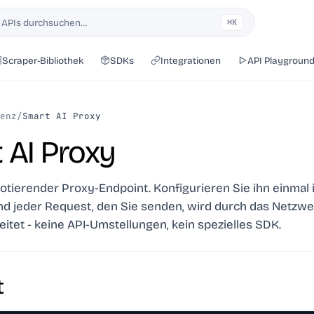
 APIs durchsuchen…
⌘K
Scraper-Bibliothek
SDKs
Integrationen
API Playgroun
enz
/
Smart AI Proxy
 AI Proxy
rotierender Proxy-Endpoint. Konfigurieren Sie ihn einmal 
nd jeder Request, den Sie senden, wird durch das Netzwe
itet - keine API-Umstellungen, kein spezielles SDK.
t