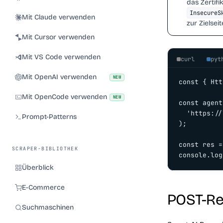
das Zertifi
InsecureS
Mit Claude verwenden
zur Zielseit
Mit Cursor verwenden
Mit VS Code verwenden
curl
pyt
Mit OpenAI verwenden
NEW
const { Htt
Mit OpenCode verwenden
NEW
const agent
  'https://
Prompt-Patterns
);

const res =
SCRAPER-BIBLIOTHEK
console.log
Überblick
E-Commerce
POST-Re
Suchmaschinen