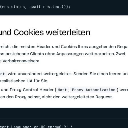
(res.status, await res.text());
nd Cookies weiterleiten
reicht die meisten Header und Cookies Ihres ausgehenden Requ
dass bestehende Clients ohne Anpassungen weiterarbeiten. Zwei
 Verhaltensweisen:
wird unverändert weitergeleitet. Senden Sie einen leeren u
ent
 realistischen UA für Sie.
und Proxy-Control-Header (
,
) wer
Host
Proxy-Authorization
en den Proxy selbst, nicht den weitergeleiteten Request.
cept-Language: en-US,en;q=0.9' \
