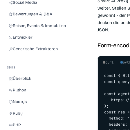
Smart AI Proxy 
Social Media
weiter. Stellen 
Bewertungen & Q&A
gewohnt - der P
decken die beid
Reisen, Events & Immobilien
JSON.
Entwickler
Form-encod
Generische Extraktoren
curl
pyt
SDKS
const { Htt
Überblick
const query
Python
const agent
  'https://
Node.js
);

const res =
Ruby
  method: '
  headers: 
PHP