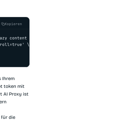
Kopieren
azy content

roll=true' \

s Ihrem
pt token mit
 AI Proxy ist
ern
für die