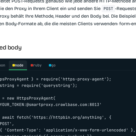
leitet POST-Requests genauso wie jede andere HTTP-Methode an
Sie den Proxy in Ihrem Client ein und senden Sie
-Requests
POST
roxy behält Ihre Methode, Header und den Body bei. Die Beispie
en Body-Formate ab, die die meisten Clients verwenden: form-
ed body
hon
node
ruby
go
psProxyAgent } = require('https-proxy-agent');

string = require('querystring');

 = new HttpsProxyAgent(

YOUR_TOKEN:@smartproxy.crawlbase.com:8013'

 await fetch('https://httpbin.org/anything', {

POST',

{ 'Content-Type': 'application/x-www-form-urlencoded' },
