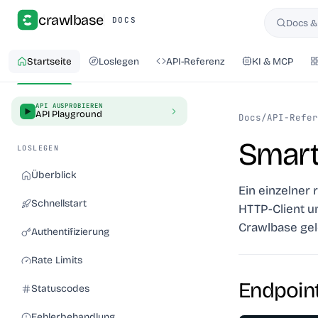
crawlbase
DOCS
Docs &
Suchen
Startseite
Loslegen
API-Referenz
KI & MCP
API AUSPROBIEREN
API Playground
Docs
/
API-Refer
Smart
LOSLEGEN
Überblick
Ein einzelner 
Schnellstart
HTTP-Client u
Crawlbase gele
Authentifizierung
Rate Limits
Endpoin
Statuscodes
Fehlerbehandlung