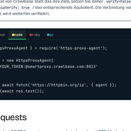
kat von Crawlbase statt das des Ziels, setzen Sie daher
verify=False
/ das entsprechende Äquivalent. Die Verbindung v
kipVerify: true
e wird weiterhin verifiziert.
hon
node
ruby
go
psProxyAgent } = require('https-proxy-agent');

 = new HttpsProxyAgent(

YOUR_TOKEN:@smartproxy.crawlbase.com:8013'

 await fetch('https://httpbin.org/ip', { agent });

(await res.text());
quests