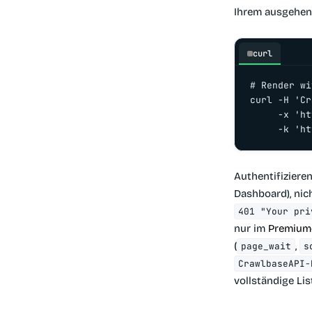
Ihrem ausgehen
curl
# Render wi
curl -H 'Cr
     -x 'ht
     -k 'ht
Authentifiziere
Dashboard), nic
401 "Your pri
nur im
Premium
(
,
page_wait
s
CrawlbaseAPI-
vollständige Lis