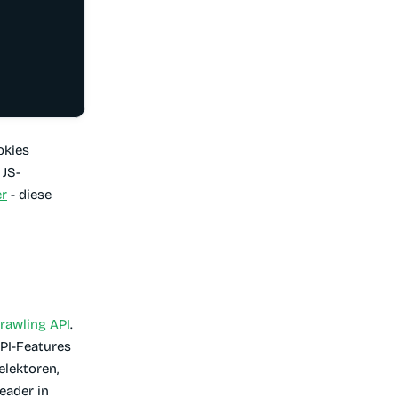
okies
 JS-
er
- diese
rawling API
.
PI-Features
elektoren,
eader in