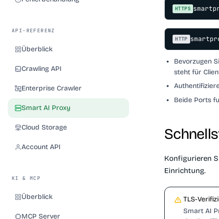
smartp
HTTPS
API-REFERENZ
smartpr
HTTP
Überblick
Bevorzugen S
Crawling API
steht für Cli
Authentifizier
Enterprise Crawler
Beide Ports f
Smart AI Proxy
Cloud Storage
Schnells
Account API
Konfigurieren S
Einrichtung.
KI & MCP
Überblick
TLS-Verifiz
Smart AI P
MCP Server