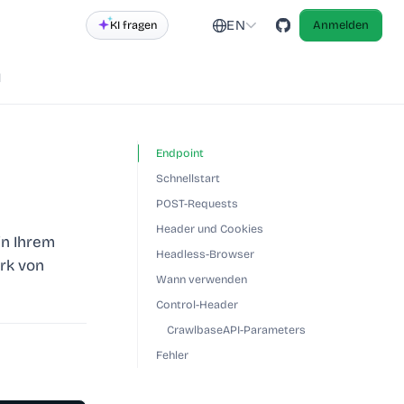
EN
KI fragen
Anmelden
d
Endpoint
Schnellstart
POST-Requests
Header und Cookies
in Ihrem
Headless-Browser
rk von
Wann verwenden
Control-Header
CrawlbaseAPI-Parameters
Fehler